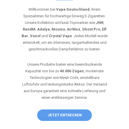
Willkommen bei
Vape Deutschland
, Ihrem
Spezialisten für hochwertige Einweg E-Zigaretten.
Unsere Kollektion umfasst Topmarken wie
JNR
,
RandM
,
Adalya
,
Mosmo
,
AirMez
,
Ghost Pro
,
Elf
Bar
,
Vozol
und
Crystal Vape
. Jedes Modell wurde
entwickelt, um ein intensives, langanhaltendes und
geschmackvolles Dampferlebnis zu bieten.
Unsere Produkte bieten eine beeindruckende
Kapazität von bis zu
40.000 Zügen
, modernste
Technologien wie Mesh-Coils, einstellbare
Luftzufuhr und leistungsstarke Akkus. Der Versand
aus Europa garantiert eine schnelle Lieferung und
einen erstklassigen Service.
JETZT ENTDECKEN