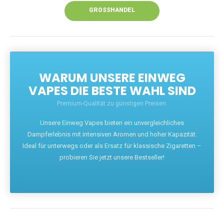
GROSSHANDEL
WARUM UNSERE EINWEG
VAPES DIE BESTE WAHL SIND
Premium-Qualität zu günstigen Preisen.
Unsere Einweg Vapes bieten ein unvergleichliches
Dampferlebnis mit intensiven Aromen und hoher Kapazität.
Ideal für unterwegs oder als Ersatz für klassische Zigaretten –
probieren Sie jetzt unsere Bestseller!