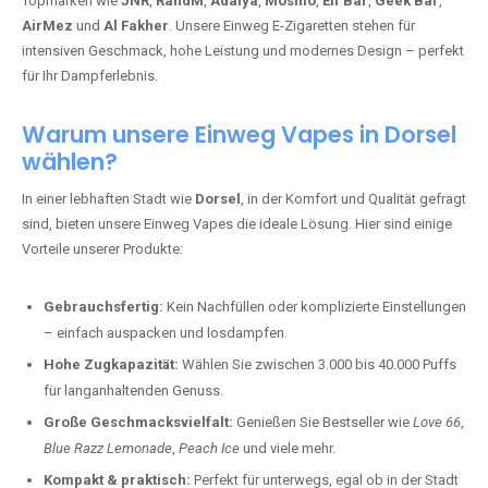
Topmarken wie
JNR
,
RandM
,
Adalya
,
Mosmo
,
Elf Bar
,
Geek Bar
,
AirMez
und
Al Fakher
. Unsere Einweg E-Zigaretten stehen für
intensiven Geschmack, hohe Leistung und modernes Design – perfekt
für Ihr Dampferlebnis.
Warum unsere Einweg Vapes in Dorsel
wählen?
In einer lebhaften Stadt wie
Dorsel
, in der Komfort und Qualität gefragt
sind, bieten unsere Einweg Vapes die ideale Lösung. Hier sind einige
Vorteile unserer Produkte:
Gebrauchsfertig:
Kein Nachfüllen oder komplizierte Einstellungen
– einfach auspacken und losdampfen.
Hohe Zugkapazität:
Wählen Sie zwischen 3.000 bis 40.000 Puffs
für langanhaltenden Genuss.
Große Geschmacksvielfalt:
Genießen Sie Bestseller wie
Love 66
,
Blue Razz Lemonade
,
Peach Ice
und viele mehr.
Kompakt & praktisch:
Perfekt für unterwegs, egal ob in der Stadt