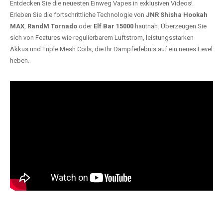
Entdecken Sie die neuesten Einweg Vapes in exklusiven Videos!
Erleben Sie die fortschrittliche Technologie von
JNR Shisha Hookah
MAX
,
RandM Tornado
oder
Elf Bar 15000
hautnah. Überzeugen Sie
sich von Features wie regulierbarem Luftstrom, leistungsstarken
Akkus und Triple Mesh Coils, die Ihr Dampferlebnis auf ein neues Level
heben.