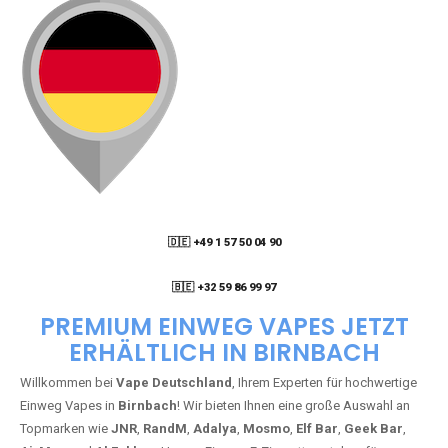
🇩🇪 +49 1 57 50 04 90
05
🇧🇪 +32 59 86 99 97
PREMIUM EINWEG VAPES JETZT
ERHÄLTLICH IN BIRNBACH
Willkommen bei
Vape Deutschland
, Ihrem Experten für hochwertige
Einweg Vapes in
Birnbach
! Wir bieten Ihnen eine große Auswahl an
Topmarken wie
JNR
,
RandM
,
Adalya
,
Mosmo
,
Elf Bar
,
Geek Bar
,