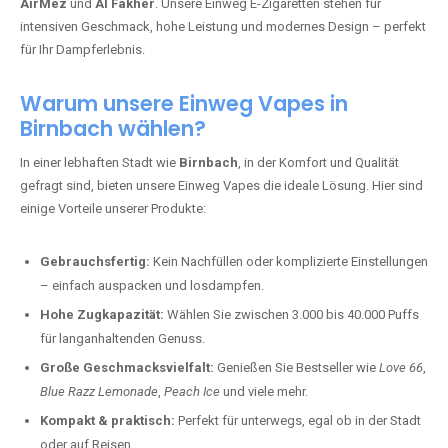
AirMez
und
Al Fakher
. Unsere Einweg E-Zigaretten stehen für
intensiven Geschmack, hohe Leistung und modernes Design – perfekt
für Ihr Dampferlebnis.
Warum unsere Einweg Vapes in
Birnbach wählen?
In einer lebhaften Stadt wie
Birnbach
, in der Komfort und Qualität
gefragt sind, bieten unsere Einweg Vapes die ideale Lösung. Hier sind
einige Vorteile unserer Produkte:
Gebrauchsfertig:
Kein Nachfüllen oder komplizierte Einstellungen
– einfach auspacken und losdampfen.
Hohe Zugkapazität:
Wählen Sie zwischen 3.000 bis 40.000 Puffs
für langanhaltenden Genuss.
Große Geschmacksvielfalt:
Genießen Sie Bestseller wie
Love 66
,
Blue Razz Lemonade
,
Peach Ice
und viele mehr.
Kompakt & praktisch:
Perfekt für unterwegs, egal ob in der Stadt
oder auf Reisen.