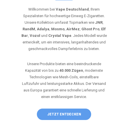
Willkommen bei
Vape Deutschland
, Ihrem
Spezialisten für hochwertige Einweg E-Zigaretten.
Unsere Kollektion umfasst Topmarken wie
JNR
,
RandM
,
Adalya
,
Mosmo
,
AirMez
,
Ghost Pro
,
Elf
Bar
,
Vozol
und
Crystal Vape
. Jedes Modell wurde
entwickelt, um ein intensives, langanhaltendes und
geschmackvolles Dampferlebnis zu bieten.
Unsere Produkte bieten eine beeindruckende
Kapazität von bis zu
40.000 Zügen
, modernste
Technologien wie Mesh-Coils, einstellbare
Luftzufuhr und leistungsstarke Akkus. Der Versand
aus Europa garantiert eine schnelle Lieferung und
einen erstklassigen Service.
JETZT ENTDECKEN