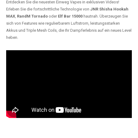
Entdecken Sie die neuesten Einweg Vapes in exklusiven Videos!
Erleben Sie die fortschrittliche Technologie von
JNR Shisha Hookah
MAX
,
RandM Tornado
oder
Elf Bar 15000
hautnah. Überzeugen Sie
sich von Features wie regulierbarem Luftstrom, leistungsstarken
Akkus und Triple Mesh Coils, die Ihr Dampferlebnis auf ein neues Level
heben.