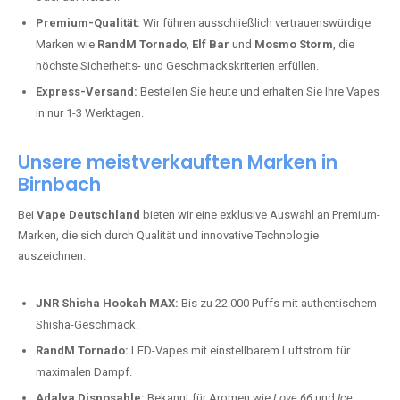
Premium-Qualität:
Wir führen ausschließlich vertrauenswürdige
Marken wie
RandM Tornado
,
Elf Bar
und
Mosmo Storm
, die
höchste Sicherheits- und Geschmackskriterien erfüllen.
Express-Versand:
Bestellen Sie heute und erhalten Sie Ihre Vapes
in nur 1-3 Werktagen.
Unsere meistverkauften Marken in
Birnbach
Bei
Vape Deutschland
bieten wir eine exklusive Auswahl an Premium-
Marken, die sich durch Qualität und innovative Technologie
auszeichnen:
JNR Shisha Hookah MAX:
Bis zu 22.000 Puffs mit authentischem
Shisha-Geschmack.
RandM Tornado:
LED-Vapes mit einstellbarem Luftstrom für
maximalen Dampf.
Adalya Disposable:
Bekannt für Aromen wie
Love 66
und
Ice