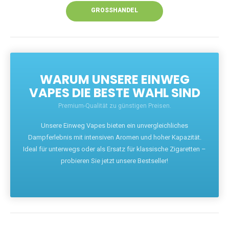
GROSSHANDEL
WARUM UNSERE EINWEG
VAPES DIE BESTE WAHL SIND
Premium-Qualität zu günstigen Preisen.
Unsere Einweg Vapes bieten ein unvergleichliches
Dampferlebnis mit intensiven Aromen und hoher Kapazität.
Ideal für unterwegs oder als Ersatz für klassische Zigaretten –
probieren Sie jetzt unsere Bestseller!