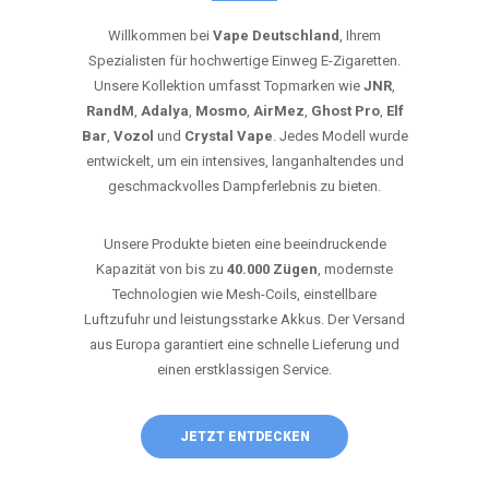
Willkommen bei
Vape Deutschland
, Ihrem
Spezialisten für hochwertige Einweg E-Zigaretten.
Unsere Kollektion umfasst Topmarken wie
JNR
,
RandM
,
Adalya
,
Mosmo
,
AirMez
,
Ghost Pro
,
Elf
Bar
,
Vozol
und
Crystal Vape
. Jedes Modell wurde
entwickelt, um ein intensives, langanhaltendes und
geschmackvolles Dampferlebnis zu bieten.
Unsere Produkte bieten eine beeindruckende
Kapazität von bis zu
40.000 Zügen
, modernste
Technologien wie Mesh-Coils, einstellbare
Luftzufuhr und leistungsstarke Akkus. Der Versand
aus Europa garantiert eine schnelle Lieferung und
einen erstklassigen Service.
JETZT ENTDECKEN