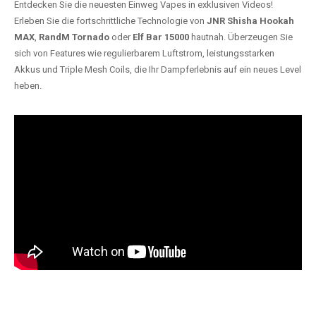
Entdecken Sie die neuesten Einweg Vapes in exklusiven Videos!
Erleben Sie die fortschrittliche Technologie von
JNR Shisha Hookah
MAX
,
RandM Tornado
oder
Elf Bar 15000
hautnah. Überzeugen Sie
sich von Features wie regulierbarem Luftstrom, leistungsstarken
Akkus und Triple Mesh Coils, die Ihr Dampferlebnis auf ein neues Level
heben.