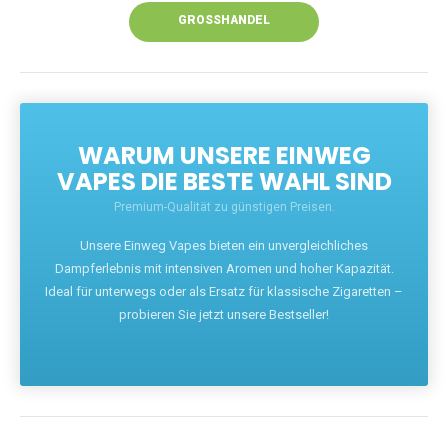
GROSSHANDEL
WARUM UNSERE EINWEG
VAPES DIE BESTE WAHL SIND
Premium-Qualität zu günstigen Preisen.
Unsere Einweg Vapes bieten ein unvergleichliches
Dampferlebnis mit intensiven Aromen und hoher Kapazität.
Ideal für unterwegs oder als Ersatz für klassische Zigaretten –
probieren Sie jetzt unsere Bestseller!