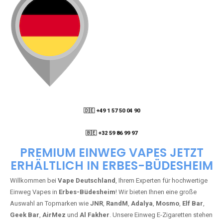
🇩🇪 +49 1 57 50 04 90
05
🇧🇪 +32 59 86 99 97
PREMIUM EINWEG VAPES JETZT
ERHÄLTLICH IN ERBES-BÜDESHEIM
Willkommen bei
Vape Deutschland
, Ihrem Experten für hochwertige
Einweg Vapes in
Erbes-Büdesheim
! Wir bieten Ihnen eine große
Auswahl an Topmarken wie
JNR
,
RandM
,
Adalya
,
Mosmo
,
Elf Bar
,
Geek Bar
,
AirMez
und
Al Fakher
. Unsere Einweg E-Zigaretten stehen