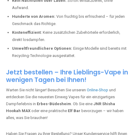
Kein Nachfüllen oder Laden:
Sofort einsatzbereit, ohne
Aufwand.
Hunderte von Aromen:
Von fruchtig bis erfrischend – für jeden
Geschmack das Richtige.
Kosteneffizient:
Keine zusätzlichen Zubehörteile erforderlich,
direkt losdampfen.
Umweltfreundlichere Optionen:
Einige Modelle sind bereits mit
Recycling-Technologie ausgestattet.
Jetzt bestellen – Ihre Lieblings-Vape in
wenigen Tagen bei Ihnen!
Warten Sie nicht länger! Besuchen Sie unseren
Online-Shop
und
entdecken Sie die neuesten Einweg Vapes für ein einzigartiges
Dampferlebnis in
Erbes-Büdesheim
. Ob Sie eine
JNR Shisha
Hookah MAX
oder eine praktische
Elf Bar
bevorzugen – wir haben
alles, was Sie brauchen!
Haben Sie Fragen zu Ihrer Bestellung? Unser Kundenservice hilft Ihnen