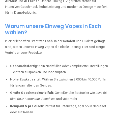
AirMez
und
Al Fakher
. Unsere Einweg E-Zigaretten stehen für
intensiven Geschmack, hohe Leistung und modernes Design – perfekt
für Ihr Dampferlebnis.
Warum unsere Einweg Vapes in Esch
wählen?
In einer lebhaften Stadt wie
Esch
, in der Komfort und Qualität gefragt
sind, bieten unsere Einweg Vapes die ideale Lösung. Hier sind einige
Vorteile unserer Produkte:
Gebrauchsfertig:
Kein Nachfüllen oder komplizierte Einstellungen
– einfach auspacken und losdampfen.
Hohe Zugkapazität:
Wählen Sie zwischen 3.000 bis 40.000 Puffs
für langanhaltenden Genuss.
Große Geschmacksvielfalt:
Genießen Sie Bestseller wie
Love 66
,
Blue Razz Lemonade
,
Peach Ice
und viele mehr.
Kompakt & praktisch:
Perfekt für unterwegs, egal ob in der Stadt
oder auf Reisen.