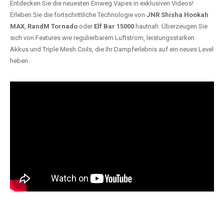
Entdecken Sie die neuesten Einweg Vapes in exklusiven Videos!
Erleben Sie die fortschrittliche Technologie von
JNR Shisha Hookah
MAX
,
RandM Tornado
oder
Elf Bar 15000
hautnah. Überzeugen Sie
sich von Features wie regulierbarem Luftstrom, leistungsstarken
Akkus und Triple Mesh Coils, die Ihr Dampferlebnis auf ein neues Level
heben.