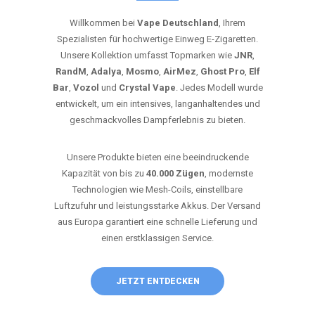
Willkommen bei
Vape Deutschland
, Ihrem
Spezialisten für hochwertige Einweg E-Zigaretten.
Unsere Kollektion umfasst Topmarken wie
JNR
,
RandM
,
Adalya
,
Mosmo
,
AirMez
,
Ghost Pro
,
Elf
Bar
,
Vozol
und
Crystal Vape
. Jedes Modell wurde
entwickelt, um ein intensives, langanhaltendes und
geschmackvolles Dampferlebnis zu bieten.
Unsere Produkte bieten eine beeindruckende
Kapazität von bis zu
40.000 Zügen
, modernste
Technologien wie Mesh-Coils, einstellbare
Luftzufuhr und leistungsstarke Akkus. Der Versand
aus Europa garantiert eine schnelle Lieferung und
einen erstklassigen Service.
JETZT ENTDECKEN