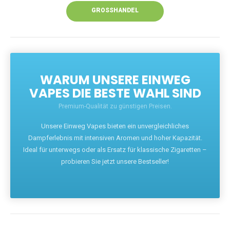
GROSSHANDEL
WARUM UNSERE EINWEG
VAPES DIE BESTE WAHL SIND
Premium-Qualität zu günstigen Preisen.
Unsere Einweg Vapes bieten ein unvergleichliches
Dampferlebnis mit intensiven Aromen und hoher Kapazität.
Ideal für unterwegs oder als Ersatz für klassische Zigaretten –
probieren Sie jetzt unsere Bestseller!