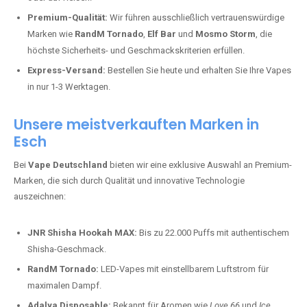
Premium-Qualität:
Wir führen ausschließlich vertrauenswürdige
Marken wie
RandM Tornado
,
Elf Bar
und
Mosmo Storm
, die
höchste Sicherheits- und Geschmackskriterien erfüllen.
Express-Versand:
Bestellen Sie heute und erhalten Sie Ihre Vapes
in nur 1-3 Werktagen.
Unsere meistverkauften Marken in
Esch
Bei
Vape Deutschland
bieten wir eine exklusive Auswahl an Premium-
Marken, die sich durch Qualität und innovative Technologie
auszeichnen:
JNR Shisha Hookah MAX:
Bis zu 22.000 Puffs mit authentischem
Shisha-Geschmack.
RandM Tornado:
LED-Vapes mit einstellbarem Luftstrom für
maximalen Dampf.
Adalya Disposable:
Bekannt für Aromen wie
Love 66
und
Ice