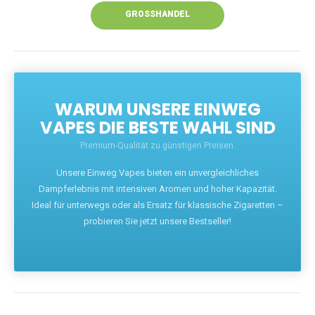
GROSSHANDEL
WARUM UNSERE EINWEG
VAPES DIE BESTE WAHL SIND
Premium-Qualität zu günstigen Preisen.
Unsere Einweg Vapes bieten ein unvergleichliches
Dampferlebnis mit intensiven Aromen und hoher Kapazität.
Ideal für unterwegs oder als Ersatz für klassische Zigaretten –
probieren Sie jetzt unsere Bestseller!