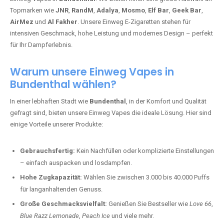
Topmarken wie
JNR
,
RandM
,
Adalya
,
Mosmo
,
Elf Bar
,
Geek Bar
,
AirMez
und
Al Fakher
. Unsere Einweg E-Zigaretten stehen für
intensiven Geschmack, hohe Leistung und modernes Design – perfekt
für Ihr Dampferlebnis.
Warum unsere Einweg Vapes in
Bundenthal wählen?
In einer lebhaften Stadt wie
Bundenthal
, in der Komfort und Qualität
gefragt sind, bieten unsere Einweg Vapes die ideale Lösung. Hier sind
einige Vorteile unserer Produkte:
Gebrauchsfertig:
Kein Nachfüllen oder komplizierte Einstellungen
– einfach auspacken und losdampfen.
Hohe Zugkapazität:
Wählen Sie zwischen 3.000 bis 40.000 Puffs
für langanhaltenden Genuss.
Große Geschmacksvielfalt:
Genießen Sie Bestseller wie
Love 66
,
Blue Razz Lemonade
,
Peach Ice
und viele mehr.