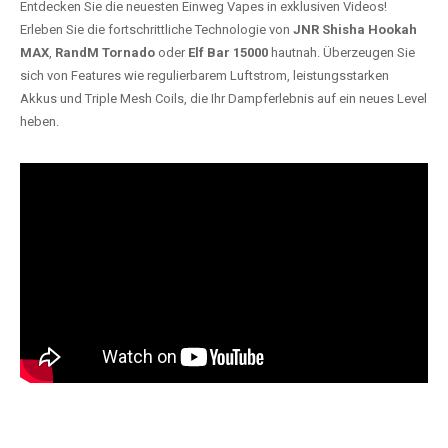
Entdecken Sie die neuesten Einweg Vapes in exklusiven Videos!
Erleben Sie die fortschrittliche Technologie von
JNR Shisha Hookah
MAX
,
RandM Tornado
oder
Elf Bar 15000
hautnah. Überzeugen Sie
sich von Features wie regulierbarem Luftstrom, leistungsstarken
Akkus und Triple Mesh Coils, die Ihr Dampferlebnis auf ein neues Level
heben.