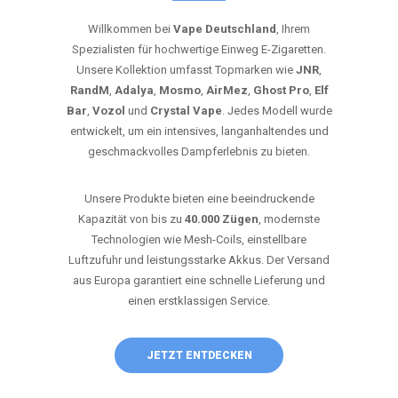
Willkommen bei
Vape Deutschland
, Ihrem
Spezialisten für hochwertige Einweg E-Zigaretten.
Unsere Kollektion umfasst Topmarken wie
JNR
,
RandM
,
Adalya
,
Mosmo
,
AirMez
,
Ghost Pro
,
Elf
Bar
,
Vozol
und
Crystal Vape
. Jedes Modell wurde
entwickelt, um ein intensives, langanhaltendes und
geschmackvolles Dampferlebnis zu bieten.
Unsere Produkte bieten eine beeindruckende
Kapazität von bis zu
40.000 Zügen
, modernste
Technologien wie Mesh-Coils, einstellbare
Luftzufuhr und leistungsstarke Akkus. Der Versand
aus Europa garantiert eine schnelle Lieferung und
einen erstklassigen Service.
JETZT ENTDECKEN