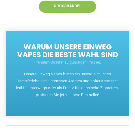
GROSSHANDEL
WARUM UNSERE EINWEG
VAPES DIE BESTE WAHL SIND
Premium-Qualität zu günstigen Preisen.
Unsere Einweg Vapes bieten ein unvergleichliches
Dampferlebnis mit intensiven Aromen und hoher Kapazität.
Ideal für unterwegs oder als Ersatz für klassische Zigaretten –
probieren Sie jetzt unsere Bestseller!