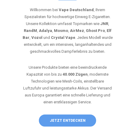
Willkommen bei
Vape Deutschland
, Ihrem
Spezialisten für hochwertige Einweg E-Zigaretten.
Unsere Kollektion umfasst Topmarken wie
JNR
,
RandM
,
Adalya
,
Mosmo
,
AirMez
,
Ghost Pro
,
Elf
Bar
,
Vozol
und
Crystal Vape
. Jedes Modell wurde
entwickelt, um ein intensives, langanhaltendes und
geschmackvolles Dampferlebnis zu bieten.
Unsere Produkte bieten eine beeindruckende
Kapazität von bis zu
40.000 Zügen
, modernste
Technologien wie Mesh-Coils, einstellbare
Luftzufuhr und leistungsstarke Akkus. Der Versand
aus Europa garantiert eine schnelle Lieferung und
einen erstklassigen Service.
JETZT ENTDECKEN