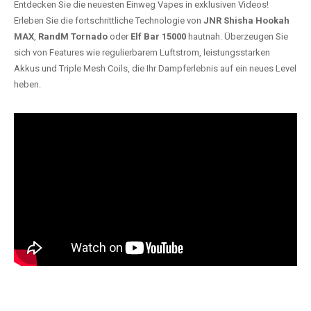
Entdecken Sie die neuesten Einweg Vapes in exklusiven Videos!
Erleben Sie die fortschrittliche Technologie von
JNR Shisha Hookah
MAX
,
RandM Tornado
oder
Elf Bar 15000
hautnah. Überzeugen Sie
sich von Features wie regulierbarem Luftstrom, leistungsstarken
Akkus und Triple Mesh Coils, die Ihr Dampferlebnis auf ein neues Level
heben.