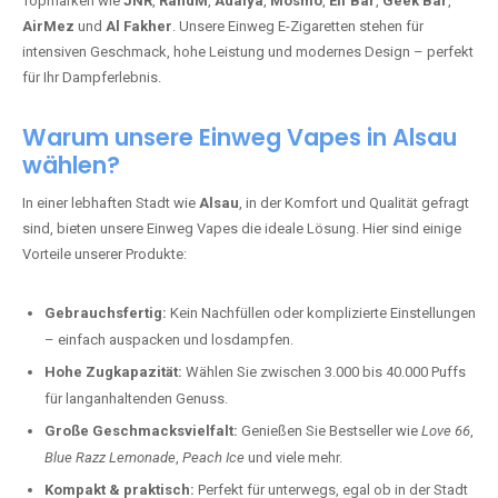
Topmarken wie
JNR
,
RandM
,
Adalya
,
Mosmo
,
Elf Bar
,
Geek Bar
,
AirMez
und
Al Fakher
. Unsere Einweg E-Zigaretten stehen für
intensiven Geschmack, hohe Leistung und modernes Design – perfekt
für Ihr Dampferlebnis.
Warum unsere Einweg Vapes in Alsau
wählen?
In einer lebhaften Stadt wie
Alsau
, in der Komfort und Qualität gefragt
sind, bieten unsere Einweg Vapes die ideale Lösung. Hier sind einige
Vorteile unserer Produkte:
Gebrauchsfertig:
Kein Nachfüllen oder komplizierte Einstellungen
– einfach auspacken und losdampfen.
Hohe Zugkapazität:
Wählen Sie zwischen 3.000 bis 40.000 Puffs
für langanhaltenden Genuss.
Große Geschmacksvielfalt:
Genießen Sie Bestseller wie
Love 66
,
Blue Razz Lemonade
,
Peach Ice
und viele mehr.
Kompakt & praktisch:
Perfekt für unterwegs, egal ob in der Stadt