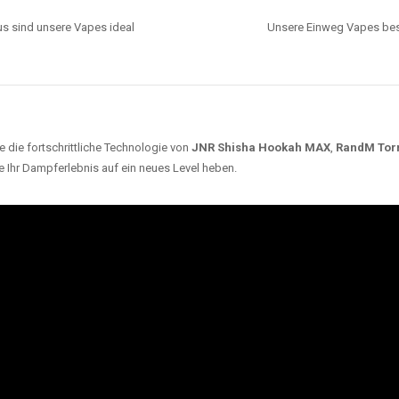
s sind unsere Vapes ideal
Unsere Einweg Vapes best
 die fortschrittliche Technologie von
JNR Shisha Hookah MAX
,
RandM Tor
e Ihr Dampferlebnis auf ein neues Level heben.