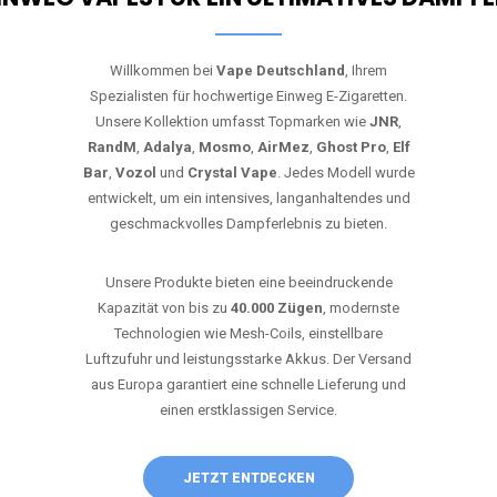
Willkommen bei
Vape Deutschland
, Ihrem
Spezialisten für hochwertige Einweg E-Zigaretten.
Unsere Kollektion umfasst Topmarken wie
JNR
,
RandM
,
Adalya
,
Mosmo
,
AirMez
,
Ghost Pro
,
Elf
Bar
,
Vozol
und
Crystal Vape
. Jedes Modell wurde
entwickelt, um ein intensives, langanhaltendes und
geschmackvolles Dampferlebnis zu bieten.
Unsere Produkte bieten eine beeindruckende
Kapazität von bis zu
40.000 Zügen
, modernste
Technologien wie Mesh-Coils, einstellbare
Luftzufuhr und leistungsstarke Akkus. Der Versand
aus Europa garantiert eine schnelle Lieferung und
einen erstklassigen Service.
JETZT ENTDECKEN