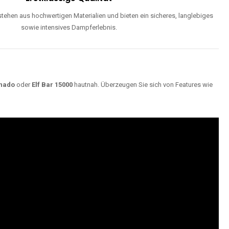
ehen aus hochwertigen Materialien und bieten ein sicheres, langlebiges
sowie intensives Dampferlebnis.
nado
oder
Elf Bar 15000
hautnah. Überzeugen Sie sich von Features wie