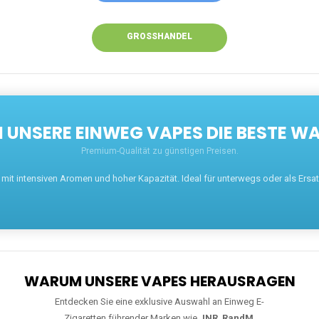
GROSSHANDEL
UNSERE EINWEG VAPES DIE BESTE WA
Premium-Qualität zu günstigen Preisen.
t intensiven Aromen und hoher Kapazität. Ideal für unterwegs oder als Ersatz 
WARUM UNSERE VAPES HERAUSRAGEN
Entdecken Sie eine exklusive Auswahl an Einweg E-
Zigaretten führender Marken wie
JNR
,
RandM
,