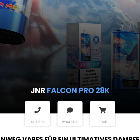
JNR
FALCON PRO 28K
ANRUFEN
WHATSAPP
SHOP
EINWEG VAPES FÜR EIN ULTIMATIVES DAMPFE