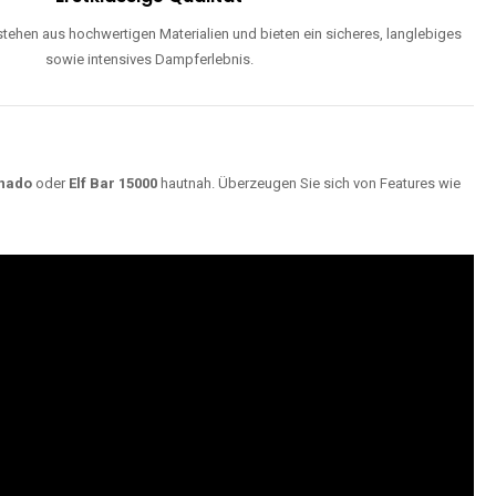
ehen aus hochwertigen Materialien und bieten ein sicheres, langlebiges
sowie intensives Dampferlebnis.
nado
oder
Elf Bar 15000
hautnah. Überzeugen Sie sich von Features wie