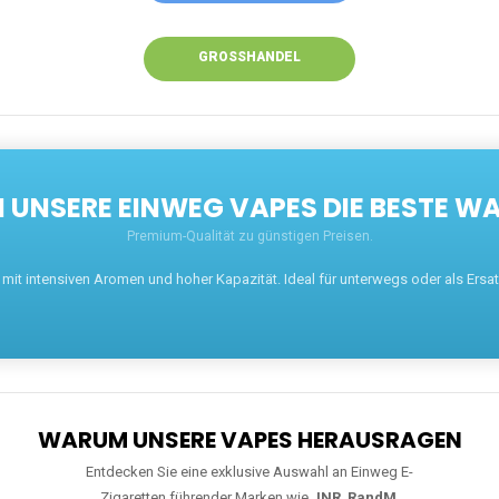
GROSSHANDEL
UNSERE EINWEG VAPES DIE BESTE WA
Premium-Qualität zu günstigen Preisen.
t intensiven Aromen und hoher Kapazität. Ideal für unterwegs oder als Ersatz 
WARUM UNSERE VAPES HERAUSRAGEN
Entdecken Sie eine exklusive Auswahl an Einweg E-
Zigaretten führender Marken wie
JNR
,
RandM
,