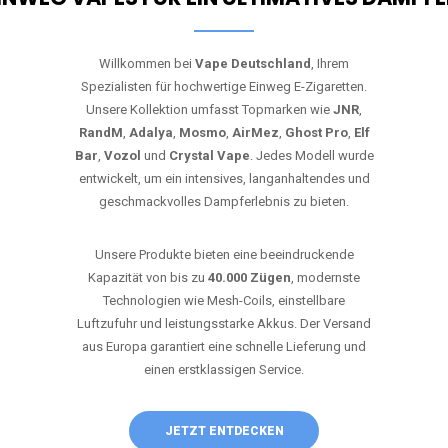
Willkommen bei
Vape Deutschland
, Ihrem
Spezialisten für hochwertige Einweg E-Zigaretten.
Unsere Kollektion umfasst Topmarken wie
JNR
,
RandM
,
Adalya
,
Mosmo
,
AirMez
,
Ghost Pro
,
Elf
Bar
,
Vozol
und
Crystal Vape
. Jedes Modell wurde
entwickelt, um ein intensives, langanhaltendes und
geschmackvolles Dampferlebnis zu bieten.
Unsere Produkte bieten eine beeindruckende
Kapazität von bis zu
40.000 Zügen
, modernste
Technologien wie Mesh-Coils, einstellbare
Luftzufuhr und leistungsstarke Akkus. Der Versand
aus Europa garantiert eine schnelle Lieferung und
einen erstklassigen Service.
JETZT ENTDECKEN