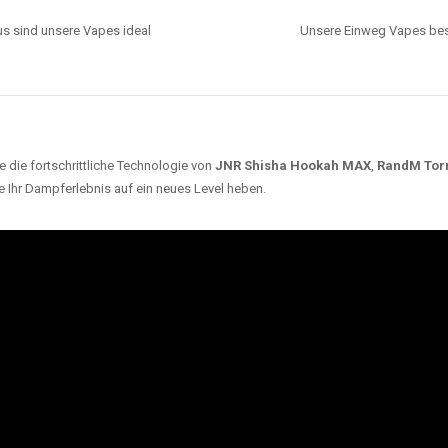
s sind unsere Vapes ideal
Unsere Einweg Vapes best
 die fortschrittliche Technologie von
JNR Shisha Hookah MAX
,
RandM Tor
e Ihr Dampferlebnis auf ein neues Level heben.