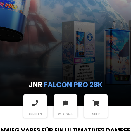
JNR
FALCON PRO 28K
ANRUFEN
WHATSAPP
SHOP
EINWEG VAPES FÜR EIN ULTIMATIVES DAMPFE