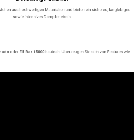
ehen aus hochwertigen Materialien und bieten ein sicheres, langlebiges
sowie intensives Dampferlebnis.
nado
oder
Elf Bar 15000
hautnah. Überzeugen Sie sich von Features wie