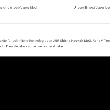
s sind unsere Vapes ideal
Unsere Einweg Vapes best
 die fortschrittliche Technologie von
JNR Shisha Hookah MAX
,
RandM Tor
e Ihr Dampferlebnis auf ein neues Level heben.