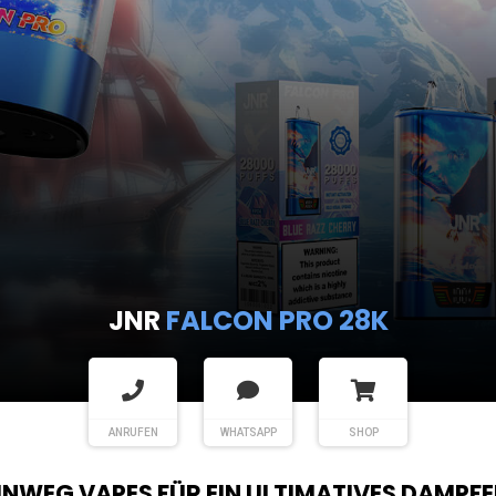
JNR
FALCON PRO 28K
ANRUFEN
WHATSAPP
SHOP
EINWEG VAPES FÜR EIN ULTIMATIVES DAMPFE