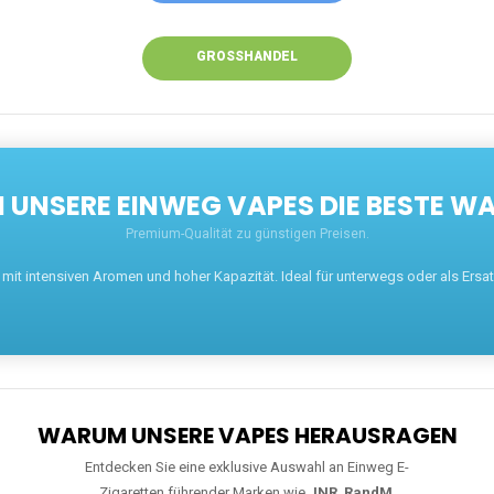
GROSSHANDEL
UNSERE EINWEG VAPES DIE BESTE WA
Premium-Qualität zu günstigen Preisen.
t intensiven Aromen und hoher Kapazität. Ideal für unterwegs oder als Ersatz 
WARUM UNSERE VAPES HERAUSRAGEN
Entdecken Sie eine exklusive Auswahl an Einweg E-
Zigaretten führender Marken wie
JNR
,
RandM
,