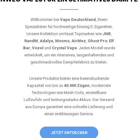
Willkommen bei
Vape Deutschland
, Ihrem
Spezialisten für hochwertige Einweg E-Zigaretten.
Unsere Kollektion umfasst Topmarken wie
JNR
,
RandM
,
Adalya
,
Mosmo
,
AirMez
,
Ghost Pro
,
Elf
Bar
,
Vozol
und
Crystal Vape
. Jedes Modell wurde
entwickelt, um ein intensives, langanhaltendes und
geschmackvolles Dampferlebnis zu bieten.
Unsere Produkte bieten eine beeindruckende
Kapazität von bis zu
40.000 Zügen
, modernste
Technologien wie Mesh-Coils, einstellbare
Luftzufuhr und leistungsstarke Akkus. Der Versand
aus Europa garantiert eine schnelle Lieferung und
einen erstklassigen Service.
JETZT ENTDECKEN