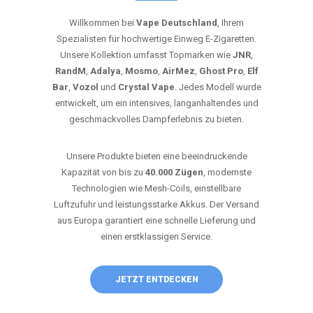
Willkommen bei
Vape Deutschland
, Ihrem
Spezialisten für hochwertige Einweg E-Zigaretten.
Unsere Kollektion umfasst Topmarken wie
JNR
,
RandM
,
Adalya
,
Mosmo
,
AirMez
,
Ghost Pro
,
Elf
Bar
,
Vozol
und
Crystal Vape
. Jedes Modell wurde
entwickelt, um ein intensives, langanhaltendes und
geschmackvolles Dampferlebnis zu bieten.
Unsere Produkte bieten eine beeindruckende
Kapazität von bis zu
40.000 Zügen
, modernste
Technologien wie Mesh-Coils, einstellbare
Luftzufuhr und leistungsstarke Akkus. Der Versand
aus Europa garantiert eine schnelle Lieferung und
einen erstklassigen Service.
JETZT ENTDECKEN