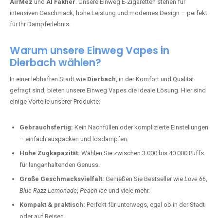
AirMez
und
Al Fakher
. Unsere Einweg E-Zigaretten stehen für
intensiven Geschmack, hohe Leistung und modernes Design – perfekt
für Ihr Dampferlebnis.
Warum unsere Einweg Vapes in
Dierbach wählen?
In einer lebhaften Stadt wie
Dierbach
, in der Komfort und Qualität
gefragt sind, bieten unsere Einweg Vapes die ideale Lösung. Hier sind
einige Vorteile unserer Produkte:
Gebrauchsfertig:
Kein Nachfüllen oder komplizierte Einstellungen
– einfach auspacken und losdampfen.
Hohe Zugkapazität:
Wählen Sie zwischen 3.000 bis 40.000 Puffs
für langanhaltenden Genuss.
Große Geschmacksvielfalt:
Genießen Sie Bestseller wie
Love 66
,
Blue Razz Lemonade
,
Peach Ice
und viele mehr.
Kompakt & praktisch:
Perfekt für unterwegs, egal ob in der Stadt
oder auf Reisen.