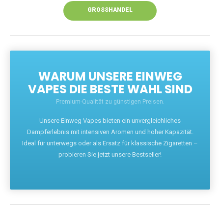
GROSSHANDEL
WARUM UNSERE EINWEG
VAPES DIE BESTE WAHL SIND
Premium-Qualität zu günstigen Preisen.
Unsere Einweg Vapes bieten ein unvergleichliches
Dampferlebnis mit intensiven Aromen und hoher Kapazität.
Ideal für unterwegs oder als Ersatz für klassische Zigaretten –
probieren Sie jetzt unsere Bestseller!