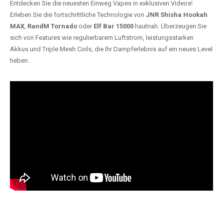
Entdecken Sie die neuesten Einweg Vapes in exklusiven Videos!
Erleben Sie die fortschrittliche Technologie von
JNR Shisha Hookah
MAX
,
RandM Tornado
oder
Elf Bar 15000
hautnah. Überzeugen Sie
sich von Features wie regulierbarem Luftstrom, leistungsstarken
Akkus und Triple Mesh Coils, die Ihr Dampferlebnis auf ein neues Level
heben.