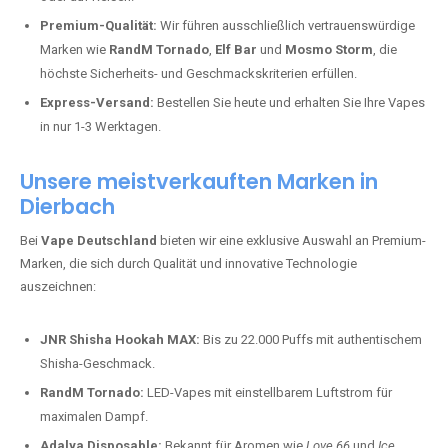
Premium-Qualität:
Wir führen ausschließlich vertrauenswürdige
Marken wie
RandM Tornado
,
Elf Bar
und
Mosmo Storm
, die
höchste Sicherheits- und Geschmackskriterien erfüllen.
Express-Versand:
Bestellen Sie heute und erhalten Sie Ihre Vapes
in nur 1-3 Werktagen.
Unsere meistverkauften Marken in
Dierbach
Bei
Vape Deutschland
bieten wir eine exklusive Auswahl an Premium-
Marken, die sich durch Qualität und innovative Technologie
auszeichnen:
JNR Shisha Hookah MAX:
Bis zu 22.000 Puffs mit authentischem
Shisha-Geschmack.
RandM Tornado:
LED-Vapes mit einstellbarem Luftstrom für
maximalen Dampf.
Adalya Disposable:
Bekannt für Aromen wie
Love 66
und
Ice