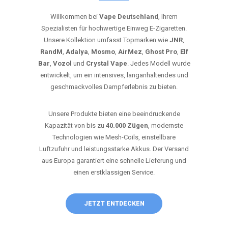
Willkommen bei
Vape Deutschland
, Ihrem
Spezialisten für hochwertige Einweg E-Zigaretten.
Unsere Kollektion umfasst Topmarken wie
JNR
,
RandM
,
Adalya
,
Mosmo
,
AirMez
,
Ghost Pro
,
Elf
Bar
,
Vozol
und
Crystal Vape
. Jedes Modell wurde
entwickelt, um ein intensives, langanhaltendes und
geschmackvolles Dampferlebnis zu bieten.
Unsere Produkte bieten eine beeindruckende
Kapazität von bis zu
40.000 Zügen
, modernste
Technologien wie Mesh-Coils, einstellbare
Luftzufuhr und leistungsstarke Akkus. Der Versand
aus Europa garantiert eine schnelle Lieferung und
einen erstklassigen Service.
JETZT ENTDECKEN