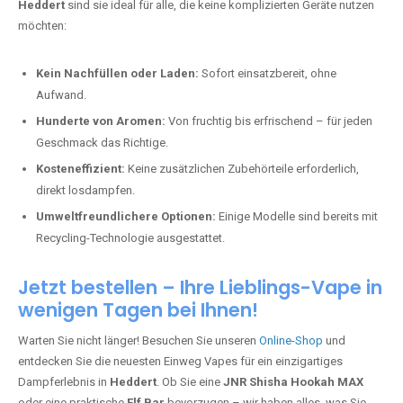
Heddert
sind sie ideal für alle, die keine komplizierten Geräte nutzen
möchten:
Kein Nachfüllen oder Laden:
Sofort einsatzbereit, ohne
Aufwand.
Hunderte von Aromen:
Von fruchtig bis erfrischend – für jeden
Geschmack das Richtige.
Kosteneffizient:
Keine zusätzlichen Zubehörteile erforderlich,
direkt losdampfen.
Umweltfreundlichere Optionen:
Einige Modelle sind bereits mit
Recycling-Technologie ausgestattet.
Jetzt bestellen – Ihre Lieblings-Vape in
wenigen Tagen bei Ihnen!
Warten Sie nicht länger! Besuchen Sie unseren
Online-Shop
und
entdecken Sie die neuesten Einweg Vapes für ein einzigartiges
Dampferlebnis in
Heddert
. Ob Sie eine
JNR Shisha Hookah MAX
oder eine praktische
Elf Bar
bevorzugen – wir haben alles, was Sie