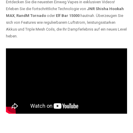
Entdecken Sie die neuesten Einweg Vapes in exklusiven Videos!
Erleben Sie die fortschrittliche Technologie von
JNR Shisha Hookah
MAX
,
RandM Tornado
oder
Elf Bar 15000
hautnah. Überzeugen Sie
sich von Features wie regulierbarem Luftstrom, leistungsstarken
Akkus und Triple Mesh Coils, die Ihr Dampferlebnis auf ein neues Level
heben.