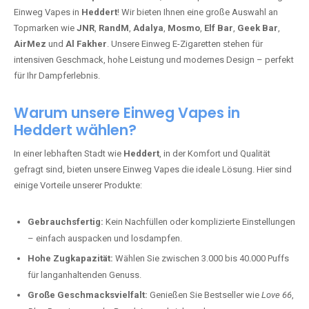
Einweg Vapes in
Heddert
! Wir bieten Ihnen eine große Auswahl an
Topmarken wie
JNR
,
RandM
,
Adalya
,
Mosmo
,
Elf Bar
,
Geek Bar
,
AirMez
und
Al Fakher
. Unsere Einweg E-Zigaretten stehen für
intensiven Geschmack, hohe Leistung und modernes Design – perfekt
für Ihr Dampferlebnis.
Warum unsere Einweg Vapes in
Heddert wählen?
In einer lebhaften Stadt wie
Heddert
, in der Komfort und Qualität
gefragt sind, bieten unsere Einweg Vapes die ideale Lösung. Hier sind
einige Vorteile unserer Produkte:
Gebrauchsfertig:
Kein Nachfüllen oder komplizierte Einstellungen
– einfach auspacken und losdampfen.
Hohe Zugkapazität:
Wählen Sie zwischen 3.000 bis 40.000 Puffs
für langanhaltenden Genuss.
Große Geschmacksvielfalt:
Genießen Sie Bestseller wie
Love 66
,