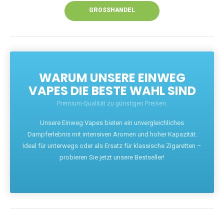
GROSSHANDEL
WARUM UNSERE EINWEG
VAPES DIE BESTE WAHL SIND
Premium-Qualität zu günstigen Preisen.
Unsere Einweg Vapes bieten ein unvergleichliches
Dampferlebnis mit intensiven Aromen und hoher Kapazität.
Ideal für unterwegs oder als Ersatz für klassische Zigaretten –
probieren Sie jetzt unsere Bestseller!