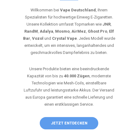
Willkommen bei
Vape Deutschland
, Ihrem
Spezialisten für hochwertige Einweg E-Zigaretten.
Unsere Kollektion umfasst Topmarken wie
JNR
,
RandM
,
Adalya
,
Mosmo
,
AirMez
,
Ghost Pro
,
Elf
Bar
,
Vozol
und
Crystal Vape
. Jedes Modell wurde
entwickelt, um ein intensives, langanhaltendes und
geschmackvolles Dampferlebnis zu bieten.
Unsere Produkte bieten eine beeindruckende
Kapazität von bis zu
40.000 Zügen
, modernste
Technologien wie Mesh-Coils, einstellbare
Luftzufuhr und leistungsstarke Akkus. Der Versand
aus Europa garantiert eine schnelle Lieferung und
einen erstklassigen Service.
JETZT ENTDECKEN