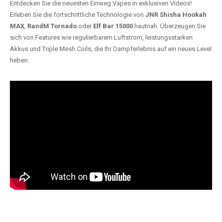
Entdecken Sie die neuesten Einweg Vapes in exklusiven Videos!
Erleben Sie die fortschrittliche Technologie von
JNR Shisha Hookah
MAX
,
RandM Tornado
oder
Elf Bar 15000
hautnah. Überzeugen Sie
sich von Features wie regulierbarem Luftstrom, leistungsstarken
Akkus und Triple Mesh Coils, die Ihr Dampferlebnis auf ein neues Level
heben.