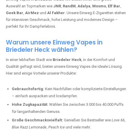
Auswahl an Topmarken wie
JNR
,
RandM
,
Adalya
,
Mosmo
,
Elf Bar
,
Geek Bar
,
AirMez
und
Al Fakher
. Unsere Einweg E-Zigaretten stehen
für intensiven Geschmack, hohe Leistung und modernes Design –
perfekt für Ihr Dampferlebnis.
Warum unsere Einweg Vapes in
Briedeler Heck wählen?
In einer lebhaften Stadt wie
Briedeler Heck
, in der Komfort und
Qualität gefragt sind, bieten unsere Einweg Vapes die ideale Lösung.
Hier sind einige Vorteile unserer Produkte:
Gebrauchsfertig:
Kein Nachfüllen oder komplizierte Einstellungen
– einfach auspacken und losdampfen.
Hohe Zugkapazität:
Wählen Sie zwischen 3.000 bis 40.000 Puffs
für langanhaltenden Genuss.
Große Geschmacksvielfalt:
Genießen Sie Bestseller wie
Love 66
,
Blue Razz Lemonade
,
Peach Ice
und viele mehr.