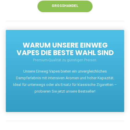
GROSSHANDEL
WARUM UNSERE EINWEG
VAPES DIE BESTE WAHL SIND
Premium-Qualität zu günstigen Preisen.
Unsere Einweg Vapes bieten ein unvergleichliches
Dampferlebnis mit intensiven Aromen und hoher Kapazität.
Ideal für unterwegs oder als Ersatz für klassische Zigaretten –
probieren Sie jetzt unsere Bestseller!