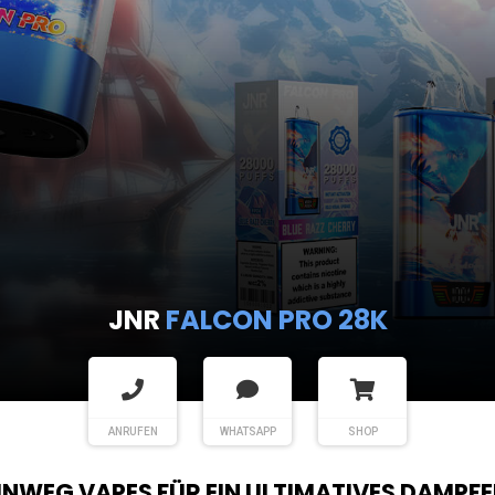
JNR
FALCON PRO 28K
ANRUFEN
WHATSAPP
SHOP
EINWEG VAPES FÜR EIN ULTIMATIVES DAMPFE