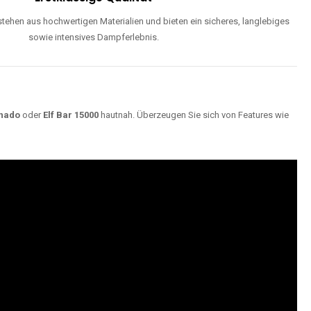
ehen aus hochwertigen Materialien und bieten ein sicheres, langlebiges
sowie intensives Dampferlebnis.
nado
oder
Elf Bar 15000
hautnah. Überzeugen Sie sich von Features wie