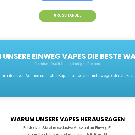
GROSSHANDEL
UNSERE EINWEG VAPES DIE BESTE WA
Premium-Qualität zu günstigen Preisen.
t intensiven Aromen und hoher Kapazität. Ideal für unterwegs oder als Ersatz 
WARUM UNSERE VAPES HERAUSRAGEN
Entdecken Sie eine exklusive Auswahl an Einweg E-
Zigaretten führender Marken wie
JNR
,
RandM
,