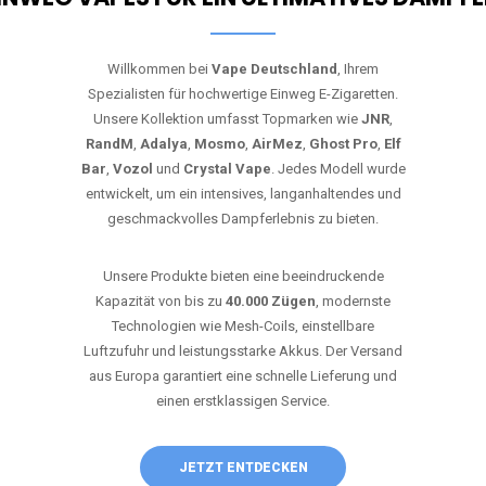
Willkommen bei
Vape Deutschland
, Ihrem
Spezialisten für hochwertige Einweg E-Zigaretten.
Unsere Kollektion umfasst Topmarken wie
JNR
,
RandM
,
Adalya
,
Mosmo
,
AirMez
,
Ghost Pro
,
Elf
Bar
,
Vozol
und
Crystal Vape
. Jedes Modell wurde
entwickelt, um ein intensives, langanhaltendes und
geschmackvolles Dampferlebnis zu bieten.
Unsere Produkte bieten eine beeindruckende
Kapazität von bis zu
40.000 Zügen
, modernste
Technologien wie Mesh-Coils, einstellbare
Luftzufuhr und leistungsstarke Akkus. Der Versand
aus Europa garantiert eine schnelle Lieferung und
einen erstklassigen Service.
JETZT ENTDECKEN