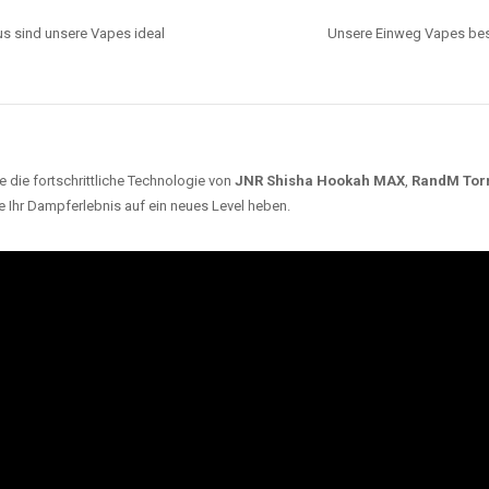
s sind unsere Vapes ideal
Unsere Einweg Vapes best
 die fortschrittliche Technologie von
JNR Shisha Hookah MAX
,
RandM Tor
e Ihr Dampferlebnis auf ein neues Level heben.