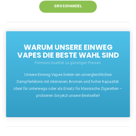
GROSSHANDEL
WARUM UNSERE EINWEG
VAPES DIE BESTE WAHL SIND
Premium-Qualität zu günstigen Preisen.
Unsere Einweg Vapes bieten ein unvergleichliches
Dampferlebnis mit intensiven Aromen und hoher Kapazität.
Ideal für unterwegs oder als Ersatz für klassische Zigaretten –
probieren Sie jetzt unsere Bestseller!