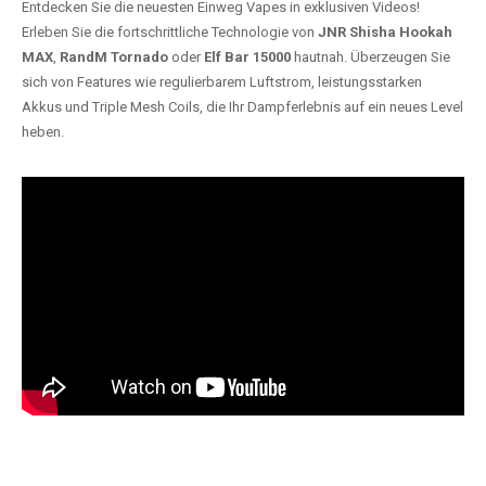
Entdecken Sie die neuesten Einweg Vapes in exklusiven Videos!
Erleben Sie die fortschrittliche Technologie von
JNR Shisha Hookah
MAX
,
RandM Tornado
oder
Elf Bar 15000
hautnah. Überzeugen Sie
sich von Features wie regulierbarem Luftstrom, leistungsstarken
Akkus und Triple Mesh Coils, die Ihr Dampferlebnis auf ein neues Level
heben.