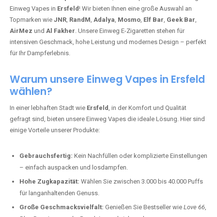
Einweg Vapes in
Ersfeld
! Wir bieten Ihnen eine große Auswahl an
Topmarken wie
JNR
,
RandM
,
Adalya
,
Mosmo
,
Elf Bar
,
Geek Bar
,
AirMez
und
Al Fakher
. Unsere Einweg E-Zigaretten stehen für
intensiven Geschmack, hohe Leistung und modernes Design – perfekt
für Ihr Dampferlebnis.
Warum unsere Einweg Vapes in Ersfeld
wählen?
In einer lebhaften Stadt wie
Ersfeld
, in der Komfort und Qualität
gefragt sind, bieten unsere Einweg Vapes die ideale Lösung. Hier sind
einige Vorteile unserer Produkte:
Gebrauchsfertig:
Kein Nachfüllen oder komplizierte Einstellungen
– einfach auspacken und losdampfen.
Hohe Zugkapazität:
Wählen Sie zwischen 3.000 bis 40.000 Puffs
für langanhaltenden Genuss.
Große Geschmacksvielfalt:
Genießen Sie Bestseller wie
Love 66
,