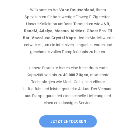
Willkommen bei
Vape Deutschland
, Ihrem
Spezialisten für hochwertige Einweg E-Zigaretten.
Unsere Kollektion umfasst Topmarken wie
JNR
,
RandM
,
Adalya
,
Mosmo
,
AirMez
,
Ghost Pro
,
Elf
Bar
,
Vozol
und
Crystal Vape
. Jedes Modell wurde
entwickelt, um ein intensives, langanhaltendes und
geschmackvolles Dampferlebnis zu bieten.
Unsere Produkte bieten eine beeindruckende
Kapazität von bis zu
40.000 Zügen
, modernste
Technologien wie Mesh-Coils, einstellbare
Luftzufuhr und leistungsstarke Akkus. Der Versand
aus Europa garantiert eine schnelle Lieferung und
einen erstklassigen Service.
JETZT ENTDECKEN