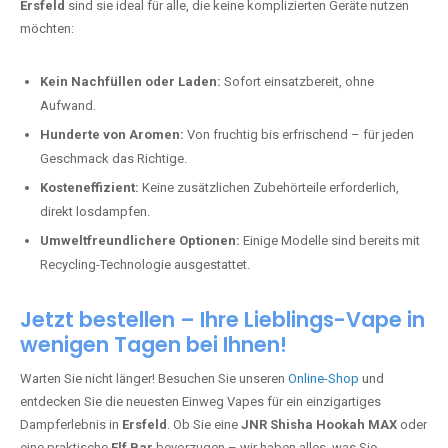
Ersfeld
sind sie ideal für alle, die keine komplizierten Geräte nutzen
möchten:
Kein Nachfüllen oder Laden:
Sofort einsatzbereit, ohne
Aufwand.
Hunderte von Aromen:
Von fruchtig bis erfrischend – für jeden
Geschmack das Richtige.
Kosteneffizient:
Keine zusätzlichen Zubehörteile erforderlich,
direkt losdampfen.
Umweltfreundlichere Optionen:
Einige Modelle sind bereits mit
Recycling-Technologie ausgestattet.
Jetzt bestellen – Ihre Lieblings-Vape in
wenigen Tagen bei Ihnen!
Warten Sie nicht länger! Besuchen Sie unseren
Online-Shop
und
entdecken Sie die neuesten Einweg Vapes für ein einzigartiges
Dampferlebnis in
Ersfeld
. Ob Sie eine
JNR Shisha Hookah MAX
oder
eine praktische
Elf Bar
bevorzugen – wir haben alles, was Sie