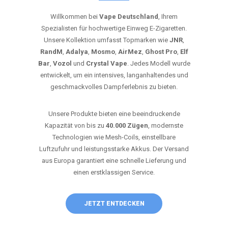
Willkommen bei
Vape Deutschland
, Ihrem
Spezialisten für hochwertige Einweg E-Zigaretten.
Unsere Kollektion umfasst Topmarken wie
JNR
,
RandM
,
Adalya
,
Mosmo
,
AirMez
,
Ghost Pro
,
Elf
Bar
,
Vozol
und
Crystal Vape
. Jedes Modell wurde
entwickelt, um ein intensives, langanhaltendes und
geschmackvolles Dampferlebnis zu bieten.
Unsere Produkte bieten eine beeindruckende
Kapazität von bis zu
40.000 Zügen
, modernste
Technologien wie Mesh-Coils, einstellbare
Luftzufuhr und leistungsstarke Akkus. Der Versand
aus Europa garantiert eine schnelle Lieferung und
einen erstklassigen Service.
JETZT ENTDECKEN