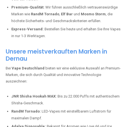
Premium-Qualität:
Wir führen ausschließlich vertrauenswürdige
Marken wie
RandM Tornado
,
Elf Bar
und
Mosmo Storm
, die
höchste Sicherheits- und Geschmackskriterien erfüllen.
Express-Versand:
Bestellen Sie heute und erhalten Sie Ihre Vapes
in nur 1-3 Werktagen.
Unsere meistverkauften Marken in
Dernau
Bei
Vape Deutschland
bieten wir eine exklusive Auswahl an Premium-
Marken, die sich durch Qualität und innovative Technologie
auszeichnen:
JNR Shisha Hookah MAX:
Bis zu 22.000 Puffs mit authentischem
Shisha-Geschmack.
RandM Tornado:
LED-Vapes mit einstellbarem Luftstrom für
maximalen Dampf.
Adalya Disposable:
Bekannt für Aromen wie
Love 66
und
Ice