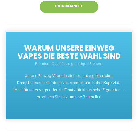
GROSSHANDEL
WARUM UNSERE EINWEG
VAPES DIE BESTE WAHL SIND
Premium-Qualität zu günstigen Preisen.
Unsere Einweg Vapes bieten ein unvergleichliches
Dampferlebnis mit intensiven Aromen und hoher Kapazität.
Ideal für unterwegs oder als Ersatz für klassische Zigaretten –
probieren Sie jetzt unsere Bestseller!