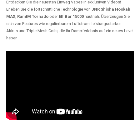
Entdecken Sie die neuesten Einweg Vapes in exklusiven Videos!
Erleben Sie die fortschrittliche Technologie von
JNR Shisha Hookah
MAX
,
RandM Tornado
oder
Elf Bar 15000
hautnah. Überzeugen Sie
sich von Features wie regulierbarem Luftstrom, leistungsstarken
Akkus und Triple Mesh Coils, die Ihr Dampferlebnis auf ein neues Level
heben.