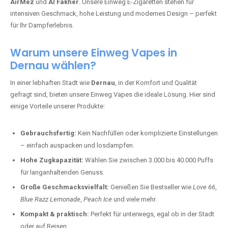
AirMez
und
Al Fakher
. Unsere Einweg E-Zigaretten stehen für
intensiven Geschmack, hohe Leistung und modernes Design – perfekt
für Ihr Dampferlebnis.
Warum unsere Einweg Vapes in
Dernau wählen?
In einer lebhaften Stadt wie
Dernau
, in der Komfort und Qualität
gefragt sind, bieten unsere Einweg Vapes die ideale Lösung. Hier sind
einige Vorteile unserer Produkte:
Gebrauchsfertig:
Kein Nachfüllen oder komplizierte Einstellungen
– einfach auspacken und losdampfen.
Hohe Zugkapazität:
Wählen Sie zwischen 3.000 bis 40.000 Puffs
für langanhaltenden Genuss.
Große Geschmacksvielfalt:
Genießen Sie Bestseller wie
Love 66
,
Blue Razz Lemonade
,
Peach Ice
und viele mehr.
Kompakt & praktisch:
Perfekt für unterwegs, egal ob in der Stadt
oder auf Reisen.