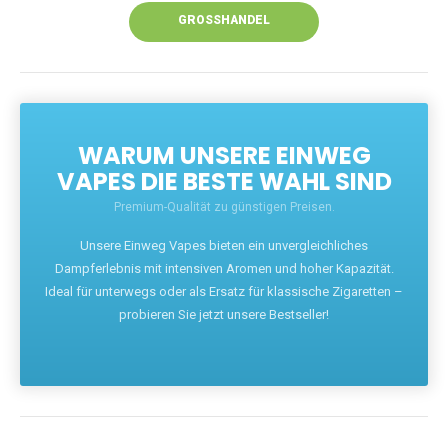
GROSSHANDEL
WARUM UNSERE EINWEG
VAPES DIE BESTE WAHL SIND
Premium-Qualität zu günstigen Preisen.
Unsere Einweg Vapes bieten ein unvergleichliches
Dampferlebnis mit intensiven Aromen und hoher Kapazität.
Ideal für unterwegs oder als Ersatz für klassische Zigaretten –
probieren Sie jetzt unsere Bestseller!