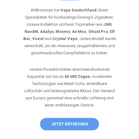
Willkommen bei
Vape Deutschland
, Ihrem
Spezialisten für hochwertige Einweg E-Zigaretten.
Unsere Kollektion umfasst Topmarken wie
JNR
,
RandM
,
Adalya
,
Mosmo
,
AirMez
,
Ghost Pro
,
Elf
Bar
,
Vozol
und
Crystal Vape
. Jedes Modell wurde
entwickelt, um ein intensives, langanhaltendes und
geschmackvolles Dampferlebnis zu bieten.
Unsere Produkte bieten eine beeindruckende
Kapazität von bis zu
40.000 Zügen
, modernste
Technologien wie Mesh-Coils, einstellbare
Luftzufuhr und leistungsstarke Akkus. Der Versand
aus Europa garantiert eine schnelle Lieferung und
einen erstklassigen Service.
JETZT ENTDECKEN