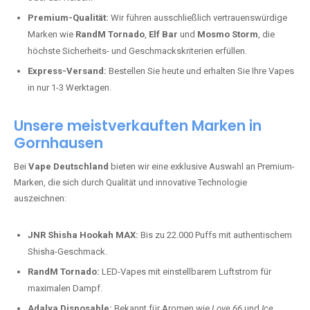
Premium-Qualität:
Wir führen ausschließlich vertrauenswürdige
Marken wie
RandM Tornado
,
Elf Bar
und
Mosmo Storm
, die
höchste Sicherheits- und Geschmackskriterien erfüllen.
Express-Versand:
Bestellen Sie heute und erhalten Sie Ihre Vapes
in nur 1-3 Werktagen.
Unsere meistverkauften Marken in
Gornhausen
Bei
Vape Deutschland
bieten wir eine exklusive Auswahl an Premium-
Marken, die sich durch Qualität und innovative Technologie
auszeichnen:
JNR Shisha Hookah MAX:
Bis zu 22.000 Puffs mit authentischem
Shisha-Geschmack.
RandM Tornado:
LED-Vapes mit einstellbarem Luftstrom für
maximalen Dampf.
Adalya Disposable:
Bekannt für Aromen wie
Love 66
und
Ice