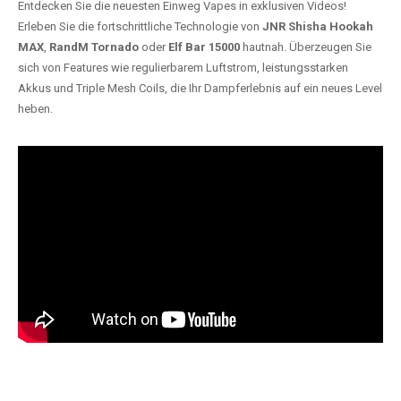
Entdecken Sie die neuesten Einweg Vapes in exklusiven Videos!
Erleben Sie die fortschrittliche Technologie von
JNR Shisha Hookah
MAX
,
RandM Tornado
oder
Elf Bar 15000
hautnah. Überzeugen Sie
sich von Features wie regulierbarem Luftstrom, leistungsstarken
Akkus und Triple Mesh Coils, die Ihr Dampferlebnis auf ein neues Level
heben.