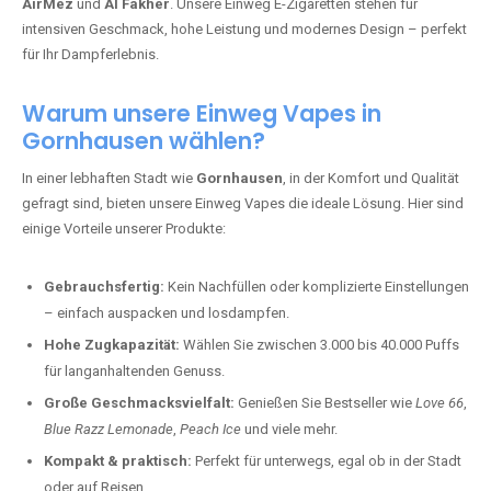
AirMez
und
Al Fakher
. Unsere Einweg E-Zigaretten stehen für
intensiven Geschmack, hohe Leistung und modernes Design – perfekt
für Ihr Dampferlebnis.
Warum unsere Einweg Vapes in
Gornhausen wählen?
In einer lebhaften Stadt wie
Gornhausen
, in der Komfort und Qualität
gefragt sind, bieten unsere Einweg Vapes die ideale Lösung. Hier sind
einige Vorteile unserer Produkte:
Gebrauchsfertig:
Kein Nachfüllen oder komplizierte Einstellungen
– einfach auspacken und losdampfen.
Hohe Zugkapazität:
Wählen Sie zwischen 3.000 bis 40.000 Puffs
für langanhaltenden Genuss.
Große Geschmacksvielfalt:
Genießen Sie Bestseller wie
Love 66
,
Blue Razz Lemonade
,
Peach Ice
und viele mehr.
Kompakt & praktisch:
Perfekt für unterwegs, egal ob in der Stadt
oder auf Reisen.