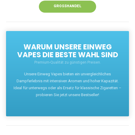
GROSSHANDEL
WARUM UNSERE EINWEG
VAPES DIE BESTE WAHL SIND
Premium-Qualität zu günstigen Preisen.
Unsere Einweg Vapes bieten ein unvergleichliches
Dampferlebnis mit intensiven Aromen und hoher Kapazität.
Ideal für unterwegs oder als Ersatz für klassische Zigaretten –
probieren Sie jetzt unsere Bestseller!