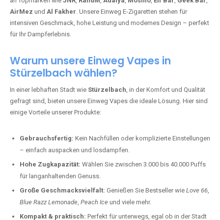
an Topmarken wie
JNR
,
RandM
,
Adalya
,
Mosmo
,
Elf Bar
,
Geek Bar
,
AirMez
und
Al Fakher
. Unsere Einweg E-Zigaretten stehen für
intensiven Geschmack, hohe Leistung und modernes Design – perfekt
für Ihr Dampferlebnis.
Warum unsere Einweg Vapes in
Stürzelbach wählen?
In einer lebhaften Stadt wie
Stürzelbach
, in der Komfort und Qualität
gefragt sind, bieten unsere Einweg Vapes die ideale Lösung. Hier sind
einige Vorteile unserer Produkte:
Gebrauchsfertig:
Kein Nachfüllen oder komplizierte Einstellungen
– einfach auspacken und losdampfen.
Hohe Zugkapazität:
Wählen Sie zwischen 3.000 bis 40.000 Puffs
für langanhaltenden Genuss.
Große Geschmacksvielfalt:
Genießen Sie Bestseller wie
Love 66
,
Blue Razz Lemonade
,
Peach Ice
und viele mehr.
Kompakt & praktisch:
Perfekt für unterwegs, egal ob in der Stadt