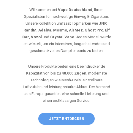
Willkommen bei
Vape Deutschland
, Ihrem
Spezialisten für hochwertige Einweg E-Zigaretten.
Unsere Kollektion umfasst Topmarken wie
JNR
,
RandM
,
Adalya
,
Mosmo
,
AirMez
,
Ghost Pro
,
Elf
Bar
,
Vozol
und
Crystal Vape
. Jedes Modell wurde
entwickelt, um ein intensives, langanhaltendes und
geschmackvolles Dampferlebnis zu bieten.
Unsere Produkte bieten eine beeindruckende
Kapazität von bis zu
40.000 Zügen
, modernste
Technologien wie Mesh-Coils, einstellbare
Luftzufuhr und leistungsstarke Akkus. Der Versand
aus Europa garantiert eine schnelle Lieferung und
einen erstklassigen Service.
JETZT ENTDECKEN