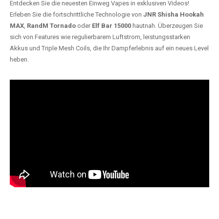
Entdecken Sie die neuesten Einweg Vapes in exklusiven Videos!
Erleben Sie die fortschrittliche Technologie von
JNR Shisha Hookah
MAX
,
RandM Tornado
oder
Elf Bar 15000
hautnah. Überzeugen Sie
sich von Features wie regulierbarem Luftstrom, leistungsstarken
Akkus und Triple Mesh Coils, die Ihr Dampferlebnis auf ein neues Level
heben.