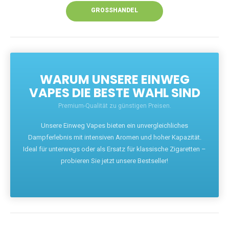
GROSSHANDEL
WARUM UNSERE EINWEG
VAPES DIE BESTE WAHL SIND
Premium-Qualität zu günstigen Preisen.
Unsere Einweg Vapes bieten ein unvergleichliches
Dampferlebnis mit intensiven Aromen und hoher Kapazität.
Ideal für unterwegs oder als Ersatz für klassische Zigaretten –
probieren Sie jetzt unsere Bestseller!