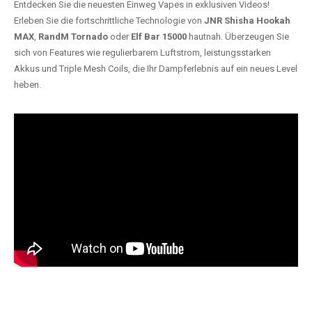
Entdecken Sie die neuesten Einweg Vapes in exklusiven Videos!
Erleben Sie die fortschrittliche Technologie von
JNR Shisha Hookah
MAX
,
RandM Tornado
oder
Elf Bar 15000
hautnah. Überzeugen Sie
sich von Features wie regulierbarem Luftstrom, leistungsstarken
Akkus und Triple Mesh Coils, die Ihr Dampferlebnis auf ein neues Level
heben.