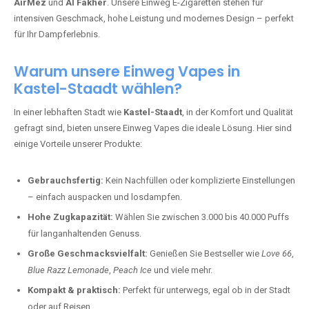
AirMez
und
Al Fakher
. Unsere Einweg E-Zigaretten stehen für
intensiven Geschmack, hohe Leistung und modernes Design – perfekt
für Ihr Dampferlebnis.
Warum unsere Einweg Vapes in
Kastel-Staadt wählen?
In einer lebhaften Stadt wie
Kastel-Staadt
, in der Komfort und Qualität
gefragt sind, bieten unsere Einweg Vapes die ideale Lösung. Hier sind
einige Vorteile unserer Produkte:
Gebrauchsfertig:
Kein Nachfüllen oder komplizierte Einstellungen
– einfach auspacken und losdampfen.
Hohe Zugkapazität:
Wählen Sie zwischen 3.000 bis 40.000 Puffs
für langanhaltenden Genuss.
Große Geschmacksvielfalt:
Genießen Sie Bestseller wie
Love 66
,
Blue Razz Lemonade
,
Peach Ice
und viele mehr.
Kompakt & praktisch:
Perfekt für unterwegs, egal ob in der Stadt
oder auf Reisen.