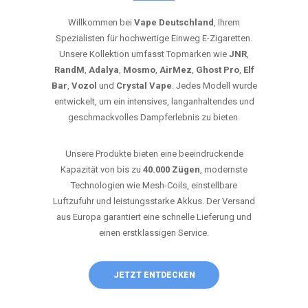
Willkommen bei
Vape Deutschland
, Ihrem
Spezialisten für hochwertige Einweg E-Zigaretten.
Unsere Kollektion umfasst Topmarken wie
JNR
,
RandM
,
Adalya
,
Mosmo
,
AirMez
,
Ghost Pro
,
Elf
Bar
,
Vozol
und
Crystal Vape
. Jedes Modell wurde
entwickelt, um ein intensives, langanhaltendes und
geschmackvolles Dampferlebnis zu bieten.
Unsere Produkte bieten eine beeindruckende
Kapazität von bis zu
40.000 Zügen
, modernste
Technologien wie Mesh-Coils, einstellbare
Luftzufuhr und leistungsstarke Akkus. Der Versand
aus Europa garantiert eine schnelle Lieferung und
einen erstklassigen Service.
JETZT ENTDECKEN