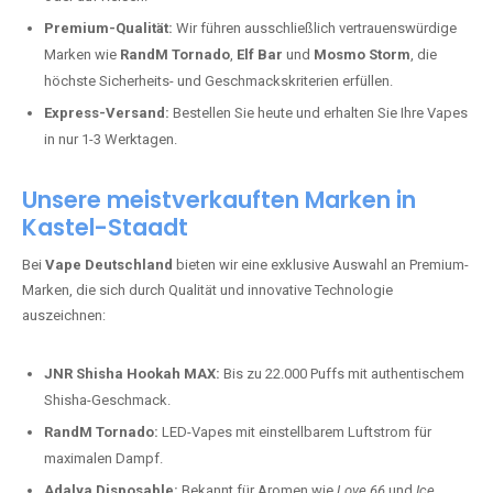
Premium-Qualität:
Wir führen ausschließlich vertrauenswürdige
Marken wie
RandM Tornado
,
Elf Bar
und
Mosmo Storm
, die
höchste Sicherheits- und Geschmackskriterien erfüllen.
Express-Versand:
Bestellen Sie heute und erhalten Sie Ihre Vapes
in nur 1-3 Werktagen.
Unsere meistverkauften Marken in
Kastel-Staadt
Bei
Vape Deutschland
bieten wir eine exklusive Auswahl an Premium-
Marken, die sich durch Qualität und innovative Technologie
auszeichnen:
JNR Shisha Hookah MAX:
Bis zu 22.000 Puffs mit authentischem
Shisha-Geschmack.
RandM Tornado:
LED-Vapes mit einstellbarem Luftstrom für
maximalen Dampf.
Adalya Disposable:
Bekannt für Aromen wie
Love 66
und
Ice