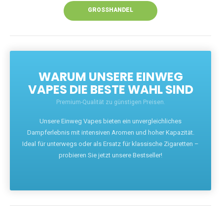
GROSSHANDEL
WARUM UNSERE EINWEG
VAPES DIE BESTE WAHL SIND
Premium-Qualität zu günstigen Preisen.
Unsere Einweg Vapes bieten ein unvergleichliches
Dampferlebnis mit intensiven Aromen und hoher Kapazität.
Ideal für unterwegs oder als Ersatz für klassische Zigaretten –
probieren Sie jetzt unsere Bestseller!