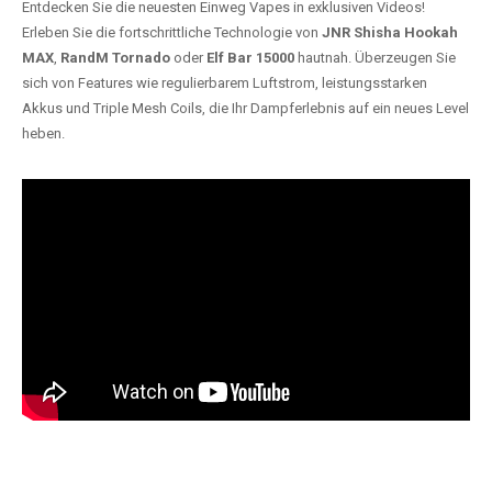
Entdecken Sie die neuesten Einweg Vapes in exklusiven Videos!
Erleben Sie die fortschrittliche Technologie von
JNR Shisha Hookah
MAX
,
RandM Tornado
oder
Elf Bar 15000
hautnah. Überzeugen Sie
sich von Features wie regulierbarem Luftstrom, leistungsstarken
Akkus und Triple Mesh Coils, die Ihr Dampferlebnis auf ein neues Level
heben.