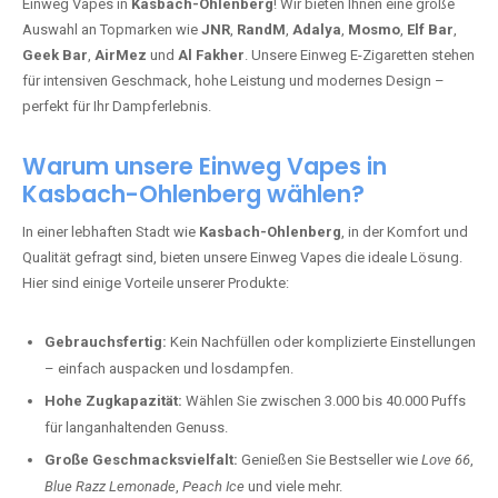
Einweg Vapes in
Kasbach-Ohlenberg
! Wir bieten Ihnen eine große
Auswahl an Topmarken wie
JNR
,
RandM
,
Adalya
,
Mosmo
,
Elf Bar
,
Geek Bar
,
AirMez
und
Al Fakher
. Unsere Einweg E-Zigaretten stehen
für intensiven Geschmack, hohe Leistung und modernes Design –
perfekt für Ihr Dampferlebnis.
Warum unsere Einweg Vapes in
Kasbach-Ohlenberg wählen?
In einer lebhaften Stadt wie
Kasbach-Ohlenberg
, in der Komfort und
Qualität gefragt sind, bieten unsere Einweg Vapes die ideale Lösung.
Hier sind einige Vorteile unserer Produkte:
Gebrauchsfertig:
Kein Nachfüllen oder komplizierte Einstellungen
– einfach auspacken und losdampfen.
Hohe Zugkapazität:
Wählen Sie zwischen 3.000 bis 40.000 Puffs
für langanhaltenden Genuss.
Große Geschmacksvielfalt:
Genießen Sie Bestseller wie
Love 66
,
Blue Razz Lemonade
,
Peach Ice
und viele mehr.