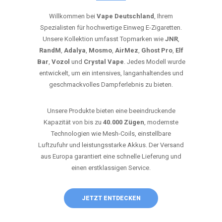
Willkommen bei
Vape Deutschland
, Ihrem
Spezialisten für hochwertige Einweg E-Zigaretten.
Unsere Kollektion umfasst Topmarken wie
JNR
,
RandM
,
Adalya
,
Mosmo
,
AirMez
,
Ghost Pro
,
Elf
Bar
,
Vozol
und
Crystal Vape
. Jedes Modell wurde
entwickelt, um ein intensives, langanhaltendes und
geschmackvolles Dampferlebnis zu bieten.
Unsere Produkte bieten eine beeindruckende
Kapazität von bis zu
40.000 Zügen
, modernste
Technologien wie Mesh-Coils, einstellbare
Luftzufuhr und leistungsstarke Akkus. Der Versand
aus Europa garantiert eine schnelle Lieferung und
einen erstklassigen Service.
JETZT ENTDECKEN