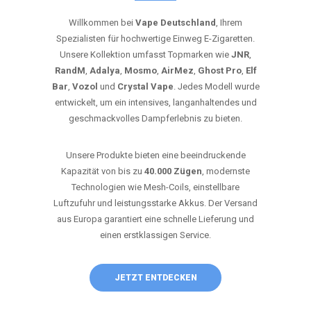
Willkommen bei
Vape Deutschland
, Ihrem
Spezialisten für hochwertige Einweg E-Zigaretten.
Unsere Kollektion umfasst Topmarken wie
JNR
,
RandM
,
Adalya
,
Mosmo
,
AirMez
,
Ghost Pro
,
Elf
Bar
,
Vozol
und
Crystal Vape
. Jedes Modell wurde
entwickelt, um ein intensives, langanhaltendes und
geschmackvolles Dampferlebnis zu bieten.
Unsere Produkte bieten eine beeindruckende
Kapazität von bis zu
40.000 Zügen
, modernste
Technologien wie Mesh-Coils, einstellbare
Luftzufuhr und leistungsstarke Akkus. Der Versand
aus Europa garantiert eine schnelle Lieferung und
einen erstklassigen Service.
JETZT ENTDECKEN