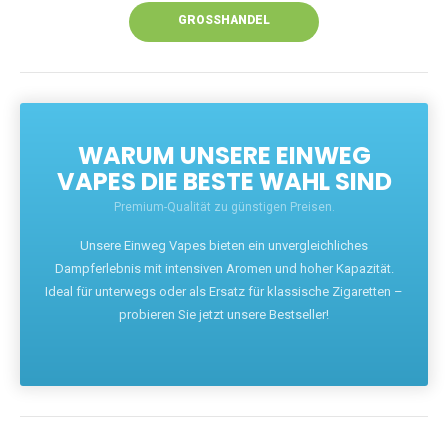
GROSSHANDEL
WARUM UNSERE EINWEG
VAPES DIE BESTE WAHL SIND
Premium-Qualität zu günstigen Preisen.
Unsere Einweg Vapes bieten ein unvergleichliches
Dampferlebnis mit intensiven Aromen und hoher Kapazität.
Ideal für unterwegs oder als Ersatz für klassische Zigaretten –
probieren Sie jetzt unsere Bestseller!