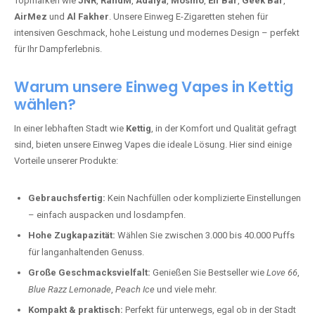
Topmarken wie
JNR
,
RandM
,
Adalya
,
Mosmo
,
Elf Bar
,
Geek Bar
,
AirMez
und
Al Fakher
. Unsere Einweg E-Zigaretten stehen für
intensiven Geschmack, hohe Leistung und modernes Design – perfekt
für Ihr Dampferlebnis.
Warum unsere Einweg Vapes in Kettig
wählen?
In einer lebhaften Stadt wie
Kettig
, in der Komfort und Qualität gefragt
sind, bieten unsere Einweg Vapes die ideale Lösung. Hier sind einige
Vorteile unserer Produkte:
Gebrauchsfertig:
Kein Nachfüllen oder komplizierte Einstellungen
– einfach auspacken und losdampfen.
Hohe Zugkapazität:
Wählen Sie zwischen 3.000 bis 40.000 Puffs
für langanhaltenden Genuss.
Große Geschmacksvielfalt:
Genießen Sie Bestseller wie
Love 66
,
Blue Razz Lemonade
,
Peach Ice
und viele mehr.
Kompakt & praktisch:
Perfekt für unterwegs, egal ob in der Stadt