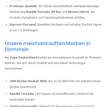
Premium-Qualität:
Wir führen ausschließlich vertrauenswürdige
Marken wie
RandM Tornado
,
Elf Bar
und
Mosmo Storm
, die
höchste Sicherheits- und Geschmackskriterien erfüllen.
Express-Versand:
Bestellen Sie heute und erhalten Sie Ihre Vapes
in nur 1-3 Werktagen.
Unsere meistverkauften Marken in
Dirmstein
Bei
Vape Deutschland
bieten wir eine exklusive Auswahl an Premium-
Marken, die sich durch Qualität und innovative Technologie
auszeichnen:
JNR Shisha Hookah MAX:
Bis zu 22.000 Puffs mit authentischem
Shisha-Geschmack.
RandM Tornado:
LED-Vapes mit einstellbarem Luftstrom für
maximalen Dampf.
Adalya Disposable:
Bekannt für Aromen wie
Love 66
und
Ice