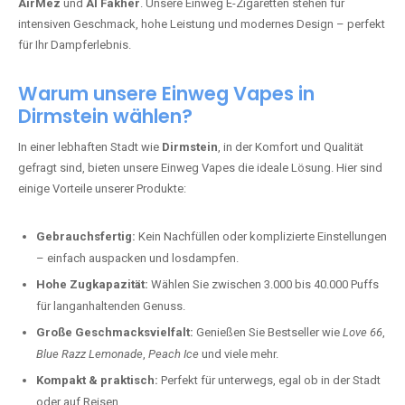
AirMez
und
Al Fakher
. Unsere Einweg E-Zigaretten stehen für
intensiven Geschmack, hohe Leistung und modernes Design – perfekt
für Ihr Dampferlebnis.
Warum unsere Einweg Vapes in
Dirmstein wählen?
In einer lebhaften Stadt wie
Dirmstein
, in der Komfort und Qualität
gefragt sind, bieten unsere Einweg Vapes die ideale Lösung. Hier sind
einige Vorteile unserer Produkte:
Gebrauchsfertig:
Kein Nachfüllen oder komplizierte Einstellungen
– einfach auspacken und losdampfen.
Hohe Zugkapazität:
Wählen Sie zwischen 3.000 bis 40.000 Puffs
für langanhaltenden Genuss.
Große Geschmacksvielfalt:
Genießen Sie Bestseller wie
Love 66
,
Blue Razz Lemonade
,
Peach Ice
und viele mehr.
Kompakt & praktisch:
Perfekt für unterwegs, egal ob in der Stadt
oder auf Reisen.