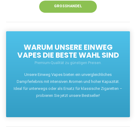
GROSSHANDEL
WARUM UNSERE EINWEG
VAPES DIE BESTE WAHL SIND
Premium-Qualität zu günstigen Preisen.
Unsere Einweg Vapes bieten ein unvergleichliches
Dampferlebnis mit intensiven Aromen und hoher Kapazität.
Ideal für unterwegs oder als Ersatz für klassische Zigaretten –
probieren Sie jetzt unsere Bestseller!