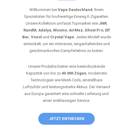
Willkommen bei
Vape Deutschland
, Ihrem
Spezialisten für hochwertige Einweg E-Zigaretten.
Unsere Kollektion umfasst Topmarken wie
JNR
,
RandM
,
Adalya
,
Mosmo
,
AirMez
,
Ghost Pro
,
Elf
Bar
,
Vozol
und
Crystal Vape
. Jedes Modell wurde
entwickelt, um ein intensives, langanhaltendes und
geschmackvolles Dampferlebnis zu bieten.
Unsere Produkte bieten eine beeindruckende
Kapazität von bis zu
40.000 Zügen
, modernste
Technologien wie Mesh-Coils, einstellbare
Luftzufuhr und leistungsstarke Akkus. Der Versand
aus Europa garantiert eine schnelle Lieferung und
einen erstklassigen Service.
JETZT ENTDECKEN