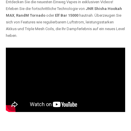
Entdecken Sie die neuesten Einweg Vapes in exklusiven Videos!
Erleben Sie die fortschrittliche Technologie von
JNR Shisha Hookah
MAX
,
RandM Tornado
oder
Elf Bar 15000
hautnah. Überzeugen Sie
sich von Features wie regulierbarem Luftstrom, leistungsstarken
Akkus und Triple Mesh Coils, die Ihr Dampferlebnis auf ein neues Level
heben.