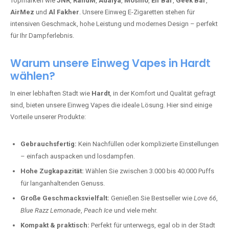
Topmarken wie
JNR
,
RandM
,
Adalya
,
Mosmo
,
Elf Bar
,
Geek Bar
,
AirMez
und
Al Fakher
. Unsere Einweg E-Zigaretten stehen für
intensiven Geschmack, hohe Leistung und modernes Design – perfekt
für Ihr Dampferlebnis.
Warum unsere Einweg Vapes in Hardt
wählen?
In einer lebhaften Stadt wie
Hardt
, in der Komfort und Qualität gefragt
sind, bieten unsere Einweg Vapes die ideale Lösung. Hier sind einige
Vorteile unserer Produkte:
Gebrauchsfertig:
Kein Nachfüllen oder komplizierte Einstellungen
– einfach auspacken und losdampfen.
Hohe Zugkapazität:
Wählen Sie zwischen 3.000 bis 40.000 Puffs
für langanhaltenden Genuss.
Große Geschmacksvielfalt:
Genießen Sie Bestseller wie
Love 66
,
Blue Razz Lemonade
,
Peach Ice
und viele mehr.
Kompakt & praktisch:
Perfekt für unterwegs, egal ob in der Stadt