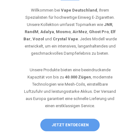
Willkommen bei
Vape Deutschland
, Ihrem
Spezialisten für hochwertige Einweg E-Zigaretten.
Unsere Kollektion umfasst Topmarken wie
JNR
,
RandM
,
Adalya
,
Mosmo
,
AirMez
,
Ghost Pro
,
Elf
Bar
,
Vozol
und
Crystal Vape
. Jedes Modell wurde
entwickelt, um ein intensives, langanhaltendes und
geschmackvolles Dampferlebnis zu bieten.
Unsere Produkte bieten eine beeindruckende
Kapazität von bis zu
40.000 Zügen
, modernste
Technologien wie Mesh-Coils, einstellbare
Luftzufuhr und leistungsstarke Akkus. Der Versand
aus Europa garantiert eine schnelle Lieferung und
einen erstklassigen Service.
JETZT ENTDECKEN