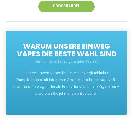
GROSSHANDEL
WARUM UNSERE EINWEG
VAPES DIE BESTE WAHL SIND
Premium-Qualität zu günstigen Preisen.
Unsere Einweg Vapes bieten ein unvergleichliches
Dampferlebnis mit intensiven Aromen und hoher Kapazität.
Ideal für unterwegs oder als Ersatz für klassische Zigaretten –
probieren Sie jetzt unsere Bestseller!