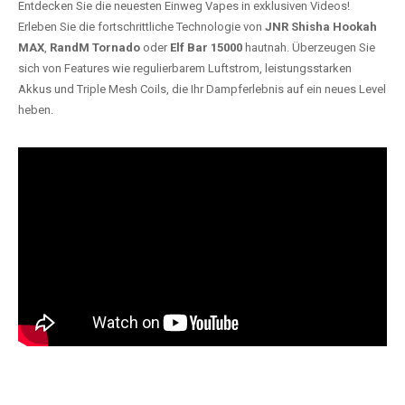
Entdecken Sie die neuesten Einweg Vapes in exklusiven Videos!
Erleben Sie die fortschrittliche Technologie von
JNR Shisha Hookah
MAX
,
RandM Tornado
oder
Elf Bar 15000
hautnah. Überzeugen Sie
sich von Features wie regulierbarem Luftstrom, leistungsstarken
Akkus und Triple Mesh Coils, die Ihr Dampferlebnis auf ein neues Level
heben.