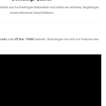
ehen aus hochwertigen Materialien und bieten ein sicheres, langlebiges
sowie intensives Dampferlebnis.
nado
oder
Elf Bar 15000
hautnah. Überzeugen Sie sich von Features wie