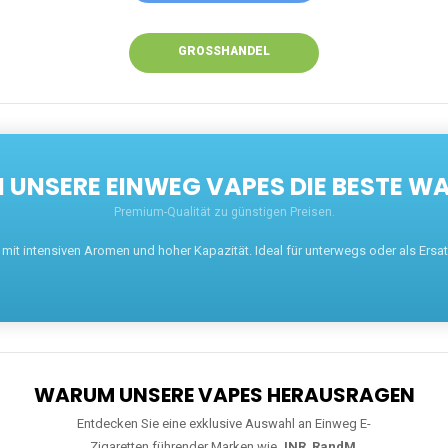
GROSSHANDEL
UNSERE EINWEG VAPES DIE BESTE WA
Premium-Qualität zu günstigen Preisen.
t intensiven Aromen und hoher Kapazität. Ideal für unterwegs oder als Ersatz 
WARUM UNSERE VAPES HERAUSRAGEN
Entdecken Sie eine exklusive Auswahl an Einweg E-
Zigaretten führender Marken wie
JNR
,
RandM
,