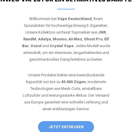
Willkommen bei
Vape Deutschland
, Ihrem
Spezialisten für hochwertige Einweg E-Zigaretten.
Unsere Kollektion umfasst Topmarken wie
JNR
,
RandM
,
Adalya
,
Mosmo
,
AirMez
,
Ghost Pro
,
Elf
Bar
,
Vozol
und
Crystal Vape
. Jedes Modell wurde
entwickelt, um ein intensives, langanhaltendes und
geschmackvolles Dampferlebnis zu bieten.
Unsere Produkte bieten eine beeindruckende
Kapazität von bis zu
40.000 Zügen
, modernste
Technologien wie Mesh-Coils, einstellbare
Luftzufuhr und leistungsstarke Akkus. Der Versand
aus Europa garantiert eine schnelle Lieferung und
einen erstklassigen Service.
JETZT ENTDECKEN