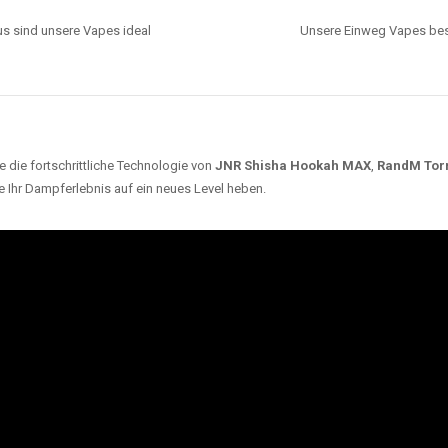
s sind unsere Vapes ideal
Unsere Einweg Vapes best
 die fortschrittliche Technologie von
JNR Shisha Hookah MAX
,
RandM Tor
e Ihr Dampferlebnis auf ein neues Level heben.