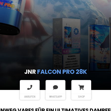
JNR
FALCON PRO 28K
ANRUFEN
WHATSAPP
SHOP
EINWEG VAPES FÜR EIN ULTIMATIVES DAMPFE