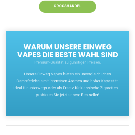
GROSSHANDEL
WARUM UNSERE EINWEG
VAPES DIE BESTE WAHL SIND
Premium-Qualität zu günstigen Preisen.
Unsere Einweg Vapes bieten ein unvergleichliches
Dampferlebnis mit intensiven Aromen und hoher Kapazität.
Ideal für unterwegs oder als Ersatz für klassische Zigaretten –
probieren Sie jetzt unsere Bestseller!