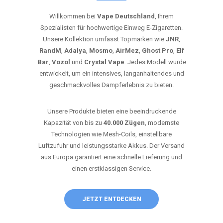
Willkommen bei
Vape Deutschland
, Ihrem
Spezialisten für hochwertige Einweg E-Zigaretten.
Unsere Kollektion umfasst Topmarken wie
JNR
,
RandM
,
Adalya
,
Mosmo
,
AirMez
,
Ghost Pro
,
Elf
Bar
,
Vozol
und
Crystal Vape
. Jedes Modell wurde
entwickelt, um ein intensives, langanhaltendes und
geschmackvolles Dampferlebnis zu bieten.
Unsere Produkte bieten eine beeindruckende
Kapazität von bis zu
40.000 Zügen
, modernste
Technologien wie Mesh-Coils, einstellbare
Luftzufuhr und leistungsstarke Akkus. Der Versand
aus Europa garantiert eine schnelle Lieferung und
einen erstklassigen Service.
JETZT ENTDECKEN