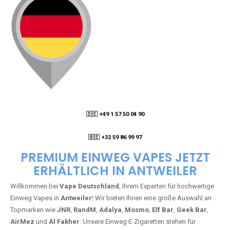
🇩🇪 +49 1 57 50 04 90
05
🇧🇪 +32 59 86 99 97
PREMIUM EINWEG VAPES JETZT
ERHÄLTLICH IN ANTWEILER
Willkommen bei
Vape Deutschland
, Ihrem Experten für hochwertige
Einweg Vapes in
Antweiler
! Wir bieten Ihnen eine große Auswahl an
Topmarken wie
JNR
,
RandM
,
Adalya
,
Mosmo
,
Elf Bar
,
Geek Bar
,
AirMez
und
Al Fakher
. Unsere Einweg E-Zigaretten stehen für