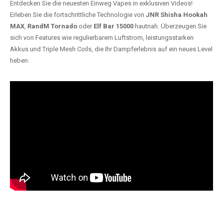
Entdecken Sie die neuesten Einweg Vapes in exklusiven Videos!
Erleben Sie die fortschrittliche Technologie von
JNR Shisha Hookah
MAX
,
RandM Tornado
oder
Elf Bar 15000
hautnah. Überzeugen Sie
sich von Features wie regulierbarem Luftstrom, leistungsstarken
Akkus und Triple Mesh Coils, die Ihr Dampferlebnis auf ein neues Level
heben.