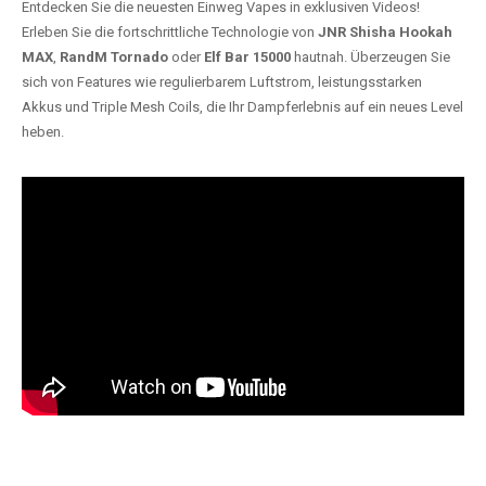
Entdecken Sie die neuesten Einweg Vapes in exklusiven Videos!
Erleben Sie die fortschrittliche Technologie von
JNR Shisha Hookah
MAX
,
RandM Tornado
oder
Elf Bar 15000
hautnah. Überzeugen Sie
sich von Features wie regulierbarem Luftstrom, leistungsstarken
Akkus und Triple Mesh Coils, die Ihr Dampferlebnis auf ein neues Level
heben.