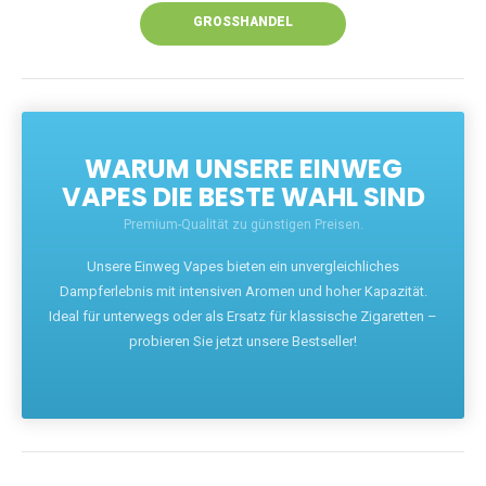
GROSSHANDEL
WARUM UNSERE EINWEG
VAPES DIE BESTE WAHL SIND
Premium-Qualität zu günstigen Preisen.
Unsere Einweg Vapes bieten ein unvergleichliches
Dampferlebnis mit intensiven Aromen und hoher Kapazität.
Ideal für unterwegs oder als Ersatz für klassische Zigaretten –
probieren Sie jetzt unsere Bestseller!