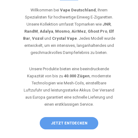
Willkommen bei
Vape Deutschland
, Ihrem
Spezialisten für hochwertige Einweg E-Zigaretten.
Unsere Kollektion umfasst Topmarken wie
JNR
,
RandM
,
Adalya
,
Mosmo
,
AirMez
,
Ghost Pro
,
Elf
Bar
,
Vozol
und
Crystal Vape
. Jedes Modell wurde
entwickelt, um ein intensives, langanhaltendes und
geschmackvolles Dampferlebnis zu bieten.
Unsere Produkte bieten eine beeindruckende
Kapazität von bis zu
40.000 Zügen
, modernste
Technologien wie Mesh-Coils, einstellbare
Luftzufuhr und leistungsstarke Akkus. Der Versand
aus Europa garantiert eine schnelle Lieferung und
einen erstklassigen Service.
JETZT ENTDECKEN