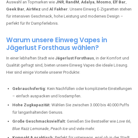
Auswahl an Topmarken wie
JNR
,
RandM
,
Adalya
,
Mosmo
,
Elf Bar
,
Geek Bar
,
AirMez
und
Al Fakher
. Unsere Einweg E-Zigaretten stehen
für intensiven Geschmack, hohe Leistung und modernes Design –
perfekt für Ihr Dampferlebnis.
Warum unsere Einweg Vapes in
Jägerlust Forsthaus wählen?
In einer lebhaften Stadt wie
Jägerlust Forsthaus
, in der Komfort und
Qualität gefragt sind, bieten unsere Einweg Vapes die ideale Lösung.
Hier sind einige Vorteile unserer Produkte:
Gebrauchsfertig:
Kein Nachfüllen oder komplizierte Einstellungen
– einfach auspacken und losdampfen.
Hohe Zugkapazität:
Wählen Sie zwischen 3.000 bis 40.000 Puffs
für langanhaltenden Genuss.
Große Geschmacksvielfalt:
Genießen Sie Bestseller wie
Love 66
,
Blue Razz Lemonade
,
Peach Ice
und viele mehr.
Kompakt & praktisch:
Perfekt für unterwegs, egal ob in der Stadt