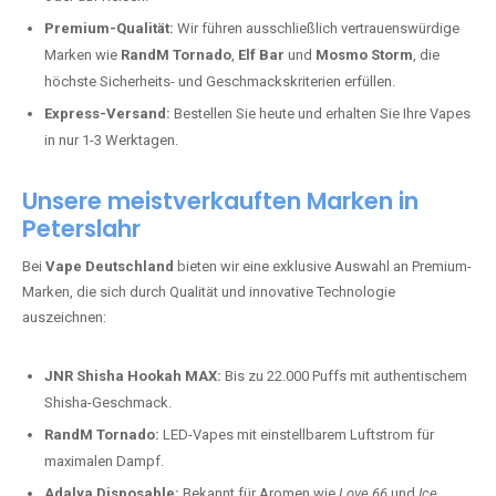
Premium-Qualität:
Wir führen ausschließlich vertrauenswürdige
Marken wie
RandM Tornado
,
Elf Bar
und
Mosmo Storm
, die
höchste Sicherheits- und Geschmackskriterien erfüllen.
Express-Versand:
Bestellen Sie heute und erhalten Sie Ihre Vapes
in nur 1-3 Werktagen.
Unsere meistverkauften Marken in
Peterslahr
Bei
Vape Deutschland
bieten wir eine exklusive Auswahl an Premium-
Marken, die sich durch Qualität und innovative Technologie
auszeichnen:
JNR Shisha Hookah MAX:
Bis zu 22.000 Puffs mit authentischem
Shisha-Geschmack.
RandM Tornado:
LED-Vapes mit einstellbarem Luftstrom für
maximalen Dampf.
Adalya Disposable:
Bekannt für Aromen wie
Love 66
und
Ice