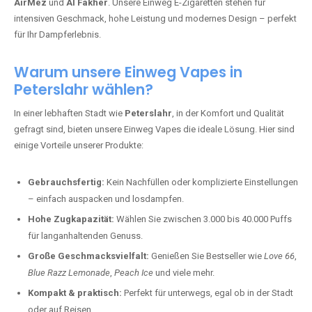
AirMez
und
Al Fakher
. Unsere Einweg E-Zigaretten stehen für
intensiven Geschmack, hohe Leistung und modernes Design – perfekt
für Ihr Dampferlebnis.
Warum unsere Einweg Vapes in
Peterslahr wählen?
In einer lebhaften Stadt wie
Peterslahr
, in der Komfort und Qualität
gefragt sind, bieten unsere Einweg Vapes die ideale Lösung. Hier sind
einige Vorteile unserer Produkte:
Gebrauchsfertig:
Kein Nachfüllen oder komplizierte Einstellungen
– einfach auspacken und losdampfen.
Hohe Zugkapazität:
Wählen Sie zwischen 3.000 bis 40.000 Puffs
für langanhaltenden Genuss.
Große Geschmacksvielfalt:
Genießen Sie Bestseller wie
Love 66
,
Blue Razz Lemonade
,
Peach Ice
und viele mehr.
Kompakt & praktisch:
Perfekt für unterwegs, egal ob in der Stadt
oder auf Reisen.