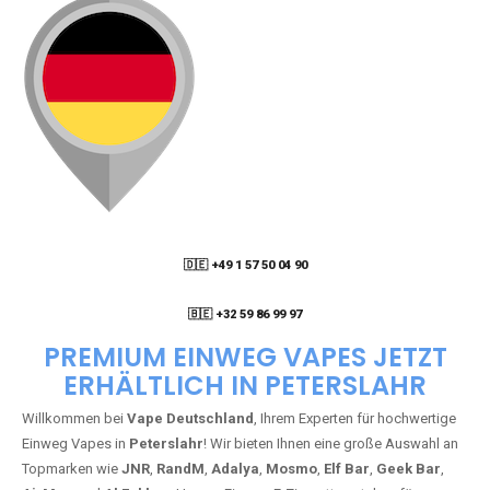
🇩🇪 +49 1 57 50 04 90
05
🇧🇪 +32 59 86 99 97
PREMIUM EINWEG VAPES JETZT
ERHÄLTLICH IN PETERSLAHR
Willkommen bei
Vape Deutschland
, Ihrem Experten für hochwertige
Einweg Vapes in
Peterslahr
! Wir bieten Ihnen eine große Auswahl an
Topmarken wie
JNR
,
RandM
,
Adalya
,
Mosmo
,
Elf Bar
,
Geek Bar
,