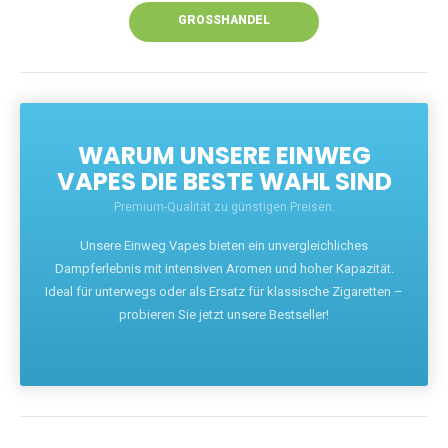
GROSSHANDEL
WARUM UNSERE EINWEG
VAPES DIE BESTE WAHL SIND
Premium-Qualität zu günstigen Preisen.
Unsere Einweg Vapes bieten ein unvergleichliches
Dampferlebnis mit intensiven Aromen und hoher Kapazität.
Ideal für unterwegs oder als Ersatz für klassische Zigaretten –
probieren Sie jetzt unsere Bestseller!