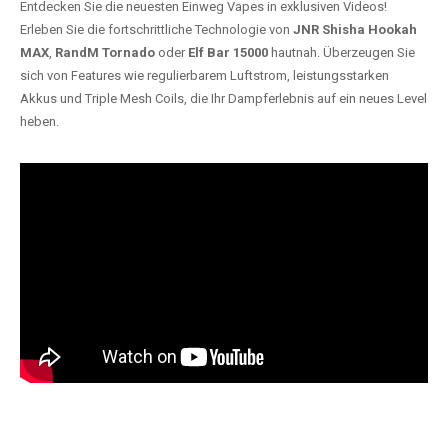
Entdecken Sie die neuesten Einweg Vapes in exklusiven Videos!
Erleben Sie die fortschrittliche Technologie von
JNR Shisha Hookah
MAX
,
RandM Tornado
oder
Elf Bar 15000
hautnah. Überzeugen Sie
sich von Features wie regulierbarem Luftstrom, leistungsstarken
Akkus und Triple Mesh Coils, die Ihr Dampferlebnis auf ein neues Level
heben.