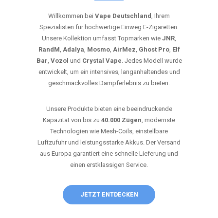
Willkommen bei
Vape Deutschland
, Ihrem
Spezialisten für hochwertige Einweg E-Zigaretten.
Unsere Kollektion umfasst Topmarken wie
JNR
,
RandM
,
Adalya
,
Mosmo
,
AirMez
,
Ghost Pro
,
Elf
Bar
,
Vozol
und
Crystal Vape
. Jedes Modell wurde
entwickelt, um ein intensives, langanhaltendes und
geschmackvolles Dampferlebnis zu bieten.
Unsere Produkte bieten eine beeindruckende
Kapazität von bis zu
40.000 Zügen
, modernste
Technologien wie Mesh-Coils, einstellbare
Luftzufuhr und leistungsstarke Akkus. Der Versand
aus Europa garantiert eine schnelle Lieferung und
einen erstklassigen Service.
JETZT ENTDECKEN