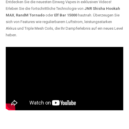
Entdecken Sie die neuesten Einweg Vapes in exklusiven Videos!
Erleben Sie die fortschrittliche Technologie von
JNR Shisha Hookah
MAX
,
RandM Tornado
oder
Elf Bar 15000
hautnah. Überzeugen Sie
sich von Features wie regulierbarem Luftstrom, leistungsstarken
Akkus und Triple Mesh Coils, die Ihr Dampferlebnis auf ein neues Level
heben.