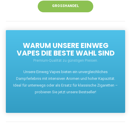
GROSSHANDEL
WARUM UNSERE EINWEG
VAPES DIE BESTE WAHL SIND
Premium-Qualität zu günstigen Preisen.
Unsere Einweg Vapes bieten ein unvergleichliches
Dampferlebnis mit intensiven Aromen und hoher Kapazität.
Ideal für unterwegs oder als Ersatz für klassische Zigaretten –
probieren Sie jetzt unsere Bestseller!