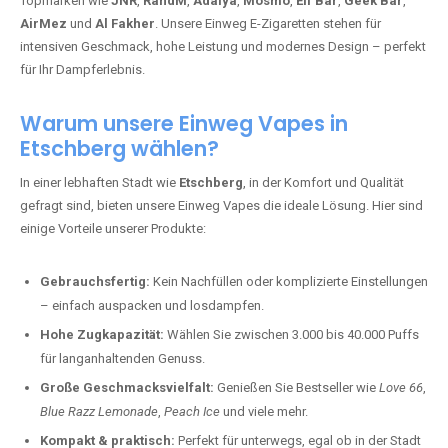
Topmarken wie
JNR
,
RandM
,
Adalya
,
Mosmo
,
Elf Bar
,
Geek Bar
,
AirMez
und
Al Fakher
. Unsere Einweg E-Zigaretten stehen für
intensiven Geschmack, hohe Leistung und modernes Design – perfekt
für Ihr Dampferlebnis.
Warum unsere Einweg Vapes in
Etschberg wählen?
In einer lebhaften Stadt wie
Etschberg
, in der Komfort und Qualität
gefragt sind, bieten unsere Einweg Vapes die ideale Lösung. Hier sind
einige Vorteile unserer Produkte:
Gebrauchsfertig:
Kein Nachfüllen oder komplizierte Einstellungen
– einfach auspacken und losdampfen.
Hohe Zugkapazität:
Wählen Sie zwischen 3.000 bis 40.000 Puffs
für langanhaltenden Genuss.
Große Geschmacksvielfalt:
Genießen Sie Bestseller wie
Love 66
,
Blue Razz Lemonade
,
Peach Ice
und viele mehr.
Kompakt & praktisch:
Perfekt für unterwegs, egal ob in der Stadt