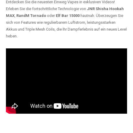
Entdecken Sie die neuesten Einweg Vapes in exklusiven Videos!
Erleben Sie die fortschrittliche Technologie von
JNR Shisha Hookah
MAX
,
RandM Tornado
oder
Elf Bar 15000
hautnah. Überzeugen Sie
sich von Features wie regulierbarem Luftstrom, leistungsstarken
Akkus und Triple Mesh Coils, die Ihr Dampferlebnis auf ein neues Level
heben.