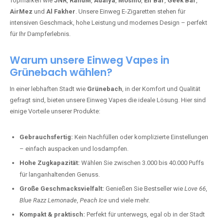
Topmarken wie
JNR
,
RandM
,
Adalya
,
Mosmo
,
Elf Bar
,
Geek Bar
,
AirMez
und
Al Fakher
. Unsere Einweg E-Zigaretten stehen für
intensiven Geschmack, hohe Leistung und modernes Design – perfekt
für Ihr Dampferlebnis.
Warum unsere Einweg Vapes in
Grünebach wählen?
In einer lebhaften Stadt wie
Grünebach
, in der Komfort und Qualität
gefragt sind, bieten unsere Einweg Vapes die ideale Lösung. Hier sind
einige Vorteile unserer Produkte:
Gebrauchsfertig:
Kein Nachfüllen oder komplizierte Einstellungen
– einfach auspacken und losdampfen.
Hohe Zugkapazität:
Wählen Sie zwischen 3.000 bis 40.000 Puffs
für langanhaltenden Genuss.
Große Geschmacksvielfalt:
Genießen Sie Bestseller wie
Love 66
,
Blue Razz Lemonade
,
Peach Ice
und viele mehr.
Kompakt & praktisch:
Perfekt für unterwegs, egal ob in der Stadt