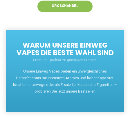
GROSSHANDEL
WARUM UNSERE EINWEG
VAPES DIE BESTE WAHL SIND
Premium-Qualität zu günstigen Preisen.
Unsere Einweg Vapes bieten ein unvergleichliches
Dampferlebnis mit intensiven Aromen und hoher Kapazität.
Ideal für unterwegs oder als Ersatz für klassische Zigaretten –
probieren Sie jetzt unsere Bestseller!