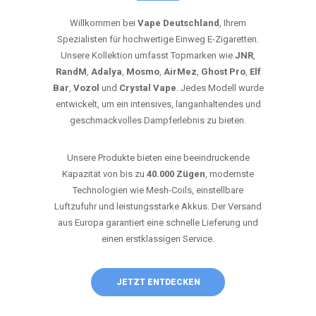
Willkommen bei
Vape Deutschland
, Ihrem
Spezialisten für hochwertige Einweg E-Zigaretten.
Unsere Kollektion umfasst Topmarken wie
JNR
,
RandM
,
Adalya
,
Mosmo
,
AirMez
,
Ghost Pro
,
Elf
Bar
,
Vozol
und
Crystal Vape
. Jedes Modell wurde
entwickelt, um ein intensives, langanhaltendes und
geschmackvolles Dampferlebnis zu bieten.
Unsere Produkte bieten eine beeindruckende
Kapazität von bis zu
40.000 Zügen
, modernste
Technologien wie Mesh-Coils, einstellbare
Luftzufuhr und leistungsstarke Akkus. Der Versand
aus Europa garantiert eine schnelle Lieferung und
einen erstklassigen Service.
JETZT ENTDECKEN