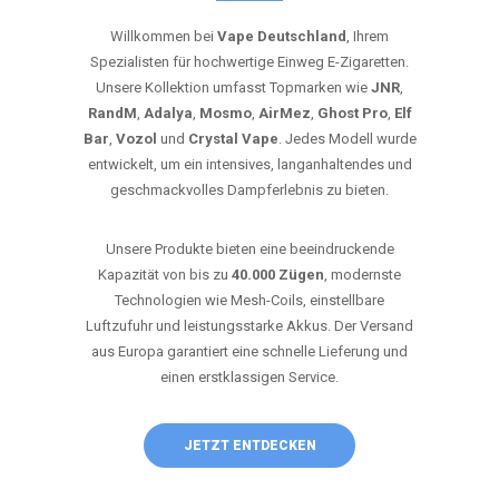
Willkommen bei
Vape Deutschland
, Ihrem
Spezialisten für hochwertige Einweg E-Zigaretten.
Unsere Kollektion umfasst Topmarken wie
JNR
,
RandM
,
Adalya
,
Mosmo
,
AirMez
,
Ghost Pro
,
Elf
Bar
,
Vozol
und
Crystal Vape
. Jedes Modell wurde
entwickelt, um ein intensives, langanhaltendes und
geschmackvolles Dampferlebnis zu bieten.
Unsere Produkte bieten eine beeindruckende
Kapazität von bis zu
40.000 Zügen
, modernste
Technologien wie Mesh-Coils, einstellbare
Luftzufuhr und leistungsstarke Akkus. Der Versand
aus Europa garantiert eine schnelle Lieferung und
einen erstklassigen Service.
JETZT ENTDECKEN