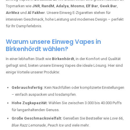
Topmarken wie
JNR
,
RandM
,
Adalya
,
Mosmo
,
Elf Bar
,
Geek Bar
,
AirMez
und
Al Fakher
. Unsere Einweg E-Zigaretten stehen für
intensiven Geschmack, hohe Leistung und modernes Design – perfekt
für Ihr Dampferlebnis.
Warum unsere Einweg Vapes in
Birkenhördt wählen?
In einer lebhaften Stadt wie
Birkenhördt
, in der Komfort und Qualität
gefragt sind, bieten unsere Einweg Vapes die ideale Lösung. Hier sind
einige Vorteile unserer Produkte:
Gebrauchsfertig:
Kein Nachfüllen oder komplizierte Einstellungen
– einfach auspacken und losdampfen.
Hohe Zugkapazität:
Wählen Sie zwischen 3.000 bis 40.000 Puffs
für langanhaltenden Genuss.
Große Geschmacksvielfalt:
Genießen Sie Bestseller wie
Love 66
,
Blue Razz Lemonade
,
Peach Ice
und viele mehr.