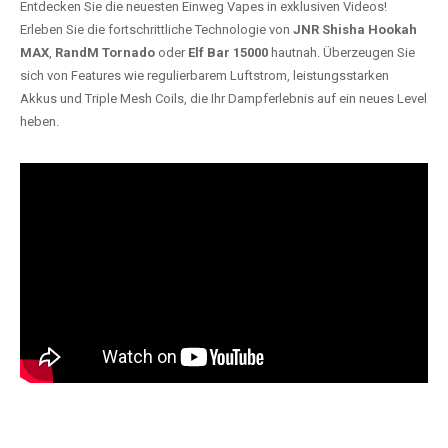
Entdecken Sie die neuesten Einweg Vapes in exklusiven Videos!
Erleben Sie die fortschrittliche Technologie von
JNR Shisha Hookah
MAX
,
RandM Tornado
oder
Elf Bar 15000
hautnah. Überzeugen Sie
sich von Features wie regulierbarem Luftstrom, leistungsstarken
Akkus und Triple Mesh Coils, die Ihr Dampferlebnis auf ein neues Level
heben.