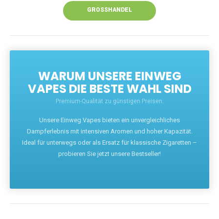
GROSSHANDEL
WARUM UNSERE EINWEG
VAPES DIE BESTE WAHL SIND
Premium-Qualität zu günstigen Preisen.
Unsere Einweg Vapes bieten ein unvergleichliches
Dampferlebnis mit intensiven Aromen und hoher Kapazität.
Ideal für unterwegs oder als Ersatz für klassische Zigaretten –
probieren Sie jetzt unsere Bestseller!