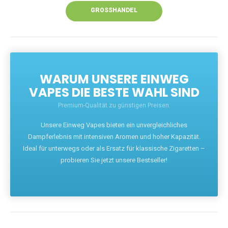
GROSSHANDEL
WARUM UNSERE EINWEG
VAPES DIE BESTE WAHL SIND
Premium-Qualität zu günstigen Preisen.
Unsere Einweg Vapes bieten ein unvergleichliches
Dampferlebnis mit intensiven Aromen und hoher Kapazität.
Ideal für unterwegs oder als Ersatz für klassische Zigaretten –
probieren Sie jetzt unsere Bestseller!