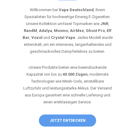
Willkommen bei
Vape Deutschland
, Ihrem
Spezialisten für hochwertige Einweg E-Zigaretten.
Unsere Kollektion umfasst Topmarken wie
JNR
,
RandM
,
Adalya
,
Mosmo
,
AirMez
,
Ghost Pro
,
Elf
Bar
,
Vozol
und
Crystal Vape
. Jedes Modell wurde
entwickelt, um ein intensives, langanhaltendes und
geschmackvolles Dampferlebnis zu bieten.
Unsere Produkte bieten eine beeindruckende
Kapazität von bis zu
40.000 Zügen
, modernste
Technologien wie Mesh-Coils, einstellbare
Luftzufuhr und leistungsstarke Akkus. Der Versand
aus Europa garantiert eine schnelle Lieferung und
einen erstklassigen Service.
JETZT ENTDECKEN