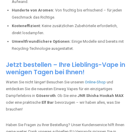
Aufwand.
Hunderte von Aromen:
Von fruchtig bis erfrischend – für jeden
Geschmack das Richtige.
Kosteneffizient:
Keine zusätzlichen Zubehörteile erforderlich,
direkt losdampfen.
Umweltfreundlichere Optionen:
Einige Modelle sind bereits mit
Recycling-Technologie ausgestattet.
Jetzt bestellen – Ihre Lieblings-Vape in
wenigen Tagen bei Ihnen!
Warten Sie nicht länger! Besuchen Sie unseren
Online-Shop
und
entdecken Sie die neuesten Einweg Vapes für ein einzigartiges
Dampferlebnis in
Gösenroth
. Ob Sie eine
JNR Shisha Hookah MAX
oder eine praktische
Elf Bar
bevorzugen – wir haben alles, was Sie
brauchen!
Haben Sie Fragen zu Ihrer Bestellung? Unser Kundenservice hilft Ihnen
gerne weiter. Dank unseres schnellen EU-Versands müssen Sie in