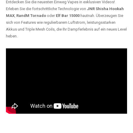
Entdecken Sie die neuesten Einweg Vapes in exklusiven Videos!
Erleben Sie die fortschrittliche Technologie von
JNR Shisha Hookah
MAX
,
RandM Tornado
oder
Elf Bar 15000
hautnah. Überzeugen Sie
sich von Features wie regulierbarem Luftstrom, leistungsstarken
Akkus und Triple Mesh Coils, die Ihr Dampferlebnis auf ein neues Level
heben.