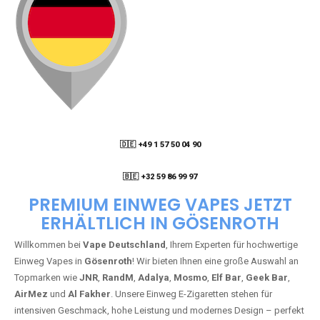
🇩🇪 +49 1 57 50 04 90
05
🇧🇪 +32 59 86 99 97
PREMIUM EINWEG VAPES JETZT
ERHÄLTLICH IN GÖSENROTH
Willkommen bei
Vape Deutschland
, Ihrem Experten für hochwertige
Einweg Vapes in
Gösenroth
! Wir bieten Ihnen eine große Auswahl an
Topmarken wie
JNR
,
RandM
,
Adalya
,
Mosmo
,
Elf Bar
,
Geek Bar
,
AirMez
und
Al Fakher
. Unsere Einweg E-Zigaretten stehen für
intensiven Geschmack, hohe Leistung und modernes Design – perfekt