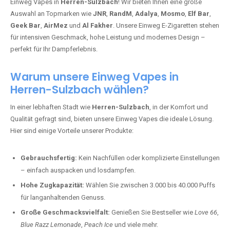
Einweg Vapes in
Herren-Sulzbach
! Wir bieten Ihnen eine große
Auswahl an Topmarken wie
JNR
,
RandM
,
Adalya
,
Mosmo
,
Elf Bar
,
Geek Bar
,
AirMez
und
Al Fakher
. Unsere Einweg E-Zigaretten stehen
für intensiven Geschmack, hohe Leistung und modernes Design –
perfekt für Ihr Dampferlebnis.
Warum unsere Einweg Vapes in
Herren-Sulzbach wählen?
In einer lebhaften Stadt wie
Herren-Sulzbach
, in der Komfort und
Qualität gefragt sind, bieten unsere Einweg Vapes die ideale Lösung.
Hier sind einige Vorteile unserer Produkte:
Gebrauchsfertig:
Kein Nachfüllen oder komplizierte Einstellungen
– einfach auspacken und losdampfen.
Hohe Zugkapazität:
Wählen Sie zwischen 3.000 bis 40.000 Puffs
für langanhaltenden Genuss.
Große Geschmacksvielfalt:
Genießen Sie Bestseller wie
Love 66
,
Blue Razz Lemonade
,
Peach Ice
und viele mehr.