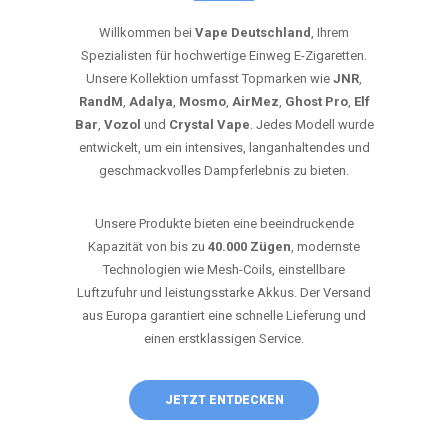
Willkommen bei
Vape Deutschland
, Ihrem
Spezialisten für hochwertige Einweg E-Zigaretten.
Unsere Kollektion umfasst Topmarken wie
JNR
,
RandM
,
Adalya
,
Mosmo
,
AirMez
,
Ghost Pro
,
Elf
Bar
,
Vozol
und
Crystal Vape
. Jedes Modell wurde
entwickelt, um ein intensives, langanhaltendes und
geschmackvolles Dampferlebnis zu bieten.
Unsere Produkte bieten eine beeindruckende
Kapazität von bis zu
40.000 Zügen
, modernste
Technologien wie Mesh-Coils, einstellbare
Luftzufuhr und leistungsstarke Akkus. Der Versand
aus Europa garantiert eine schnelle Lieferung und
einen erstklassigen Service.
JETZT ENTDECKEN