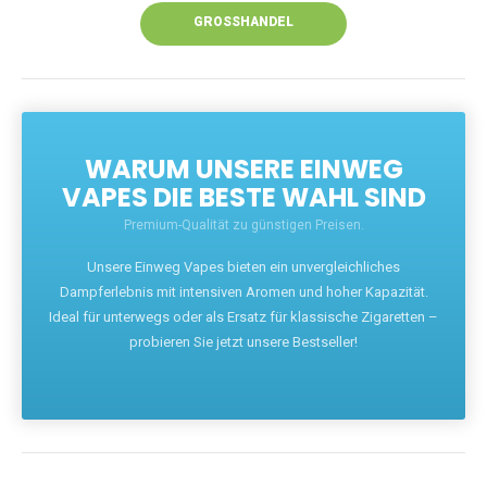
GROSSHANDEL
WARUM UNSERE EINWEG
VAPES DIE BESTE WAHL SIND
Premium-Qualität zu günstigen Preisen.
Unsere Einweg Vapes bieten ein unvergleichliches
Dampferlebnis mit intensiven Aromen und hoher Kapazität.
Ideal für unterwegs oder als Ersatz für klassische Zigaretten –
probieren Sie jetzt unsere Bestseller!