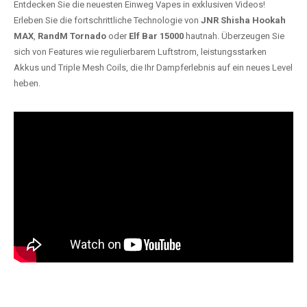
Entdecken Sie die neuesten Einweg Vapes in exklusiven Videos!
Erleben Sie die fortschrittliche Technologie von
JNR Shisha Hookah
MAX
,
RandM Tornado
oder
Elf Bar 15000
hautnah. Überzeugen Sie
sich von Features wie regulierbarem Luftstrom, leistungsstarken
Akkus und Triple Mesh Coils, die Ihr Dampferlebnis auf ein neues Level
heben.