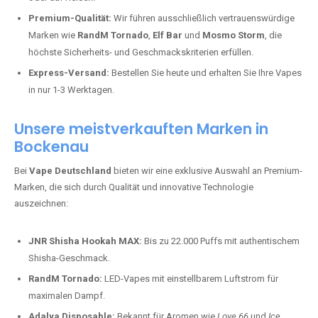
Premium-Qualität:
Wir führen ausschließlich vertrauenswürdige
Marken wie
RandM Tornado
,
Elf Bar
und
Mosmo Storm
, die
höchste Sicherheits- und Geschmackskriterien erfüllen.
Express-Versand:
Bestellen Sie heute und erhalten Sie Ihre Vapes
in nur 1-3 Werktagen.
Unsere meistverkauften Marken in
Bockenau
Bei
Vape Deutschland
bieten wir eine exklusive Auswahl an Premium-
Marken, die sich durch Qualität und innovative Technologie
auszeichnen:
JNR Shisha Hookah MAX:
Bis zu 22.000 Puffs mit authentischem
Shisha-Geschmack.
RandM Tornado:
LED-Vapes mit einstellbarem Luftstrom für
maximalen Dampf.
Adalya Disposable:
Bekannt für Aromen wie
Love 66
und
Ice