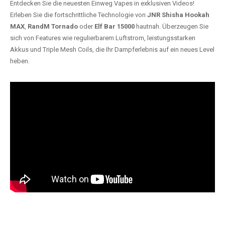
Entdecken Sie die neuesten Einweg Vapes in exklusiven Videos!
Erleben Sie die fortschrittliche Technologie von
JNR Shisha Hookah
MAX
,
RandM Tornado
oder
Elf Bar 15000
hautnah. Überzeugen Sie
sich von Features wie regulierbarem Luftstrom, leistungsstarken
Akkus und Triple Mesh Coils, die Ihr Dampferlebnis auf ein neues Level
heben.