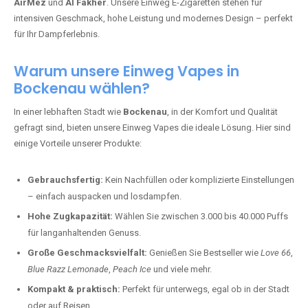
AirMez
und
Al Fakher
. Unsere Einweg E-Zigaretten stehen für
intensiven Geschmack, hohe Leistung und modernes Design – perfekt
für Ihr Dampferlebnis.
Warum unsere Einweg Vapes in
Bockenau wählen?
In einer lebhaften Stadt wie
Bockenau
, in der Komfort und Qualität
gefragt sind, bieten unsere Einweg Vapes die ideale Lösung. Hier sind
einige Vorteile unserer Produkte:
Gebrauchsfertig:
Kein Nachfüllen oder komplizierte Einstellungen
– einfach auspacken und losdampfen.
Hohe Zugkapazität:
Wählen Sie zwischen 3.000 bis 40.000 Puffs
für langanhaltenden Genuss.
Große Geschmacksvielfalt:
Genießen Sie Bestseller wie
Love 66
,
Blue Razz Lemonade
,
Peach Ice
und viele mehr.
Kompakt & praktisch:
Perfekt für unterwegs, egal ob in der Stadt
oder auf Reisen.