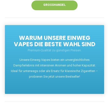
GROSSHANDEL
WARUM UNSERE EINWEG
VAPES DIE BESTE WAHL SIND
Premium-Qualität zu günstigen Preisen.
Unsere Einweg Vapes bieten ein unvergleichliches
Dampferlebnis mit intensiven Aromen und hoher Kapazität.
Ideal für unterwegs oder als Ersatz für klassische Zigaretten –
probieren Sie jetzt unsere Bestseller!