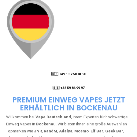
🇩🇪 +49 1 57 50 04 90
05
🇧🇪 +32 59 86 99 97
PREMIUM EINWEG VAPES JETZT
ERHÄLTLICH IN BOCKENAU
Willkommen bei
Vape Deutschland
, Ihrem Experten für hochwertige
Einweg Vapes in
Bockenau
! Wir bieten Ihnen eine große Auswahl an
Topmarken wie
JNR
,
RandM
,
Adalya
,
Mosmo
,
Elf Bar
,
Geek Bar
,