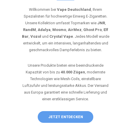
Willkommen bei
Vape Deutschland
, Ihrem
Spezialisten für hochwertige Einweg E-Zigaretten.
Unsere Kollektion umfasst Topmarken wie
JNR
,
RandM
,
Adalya
,
Mosmo
,
AirMez
,
Ghost Pro
,
Elf
Bar
,
Vozol
und
Crystal Vape
. Jedes Modell wurde
entwickelt, um ein intensives, langanhaltendes und
geschmackvolles Dampferlebnis zu bieten.
Unsere Produkte bieten eine beeindruckende
Kapazität von bis zu
40.000 Zügen
, modernste
Technologien wie Mesh-Coils, einstellbare
Luftzufuhr und leistungsstarke Akkus. Der Versand
aus Europa garantiert eine schnelle Lieferung und
einen erstklassigen Service.
JETZT ENTDECKEN