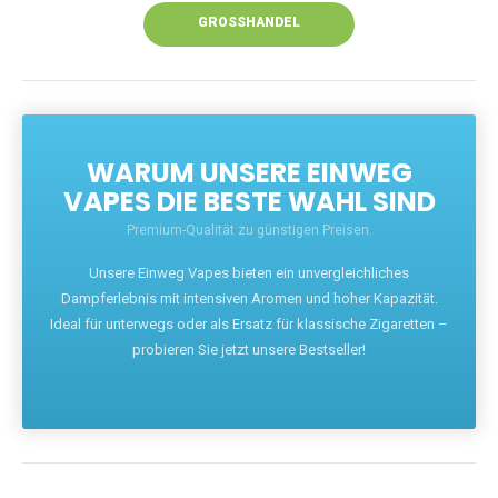
GROSSHANDEL
WARUM UNSERE EINWEG
VAPES DIE BESTE WAHL SIND
Premium-Qualität zu günstigen Preisen.
Unsere Einweg Vapes bieten ein unvergleichliches
Dampferlebnis mit intensiven Aromen und hoher Kapazität.
Ideal für unterwegs oder als Ersatz für klassische Zigaretten –
probieren Sie jetzt unsere Bestseller!