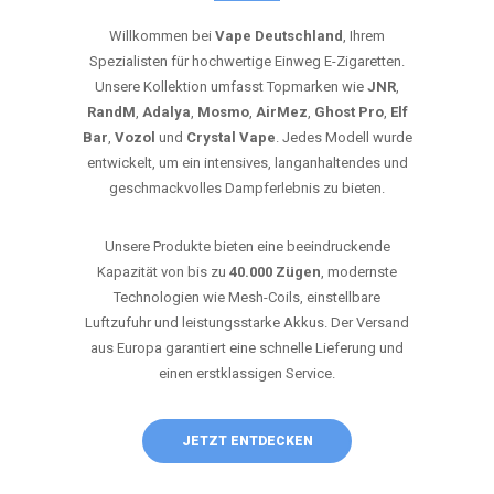
Willkommen bei
Vape Deutschland
, Ihrem
Spezialisten für hochwertige Einweg E-Zigaretten.
Unsere Kollektion umfasst Topmarken wie
JNR
,
RandM
,
Adalya
,
Mosmo
,
AirMez
,
Ghost Pro
,
Elf
Bar
,
Vozol
und
Crystal Vape
. Jedes Modell wurde
entwickelt, um ein intensives, langanhaltendes und
geschmackvolles Dampferlebnis zu bieten.
Unsere Produkte bieten eine beeindruckende
Kapazität von bis zu
40.000 Zügen
, modernste
Technologien wie Mesh-Coils, einstellbare
Luftzufuhr und leistungsstarke Akkus. Der Versand
aus Europa garantiert eine schnelle Lieferung und
einen erstklassigen Service.
JETZT ENTDECKEN