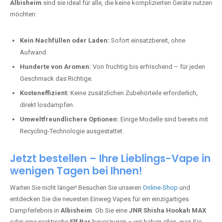
Albisheim
sind sie ideal für alle, die keine komplizierten Geräte nutzen
möchten:
Kein Nachfüllen oder Laden:
Sofort einsatzbereit, ohne
Aufwand.
Hunderte von Aromen:
Von fruchtig bis erfrischend – für jeden
Geschmack das Richtige.
Kosteneffizient:
Keine zusätzlichen Zubehörteile erforderlich,
direkt losdampfen.
Umweltfreundlichere Optionen:
Einige Modelle sind bereits mit
Recycling-Technologie ausgestattet.
Jetzt bestellen – Ihre Lieblings-Vape in
wenigen Tagen bei Ihnen!
Warten Sie nicht länger! Besuchen Sie unseren
Online-Shop
und
entdecken Sie die neuesten Einweg Vapes für ein einzigartiges
Dampferlebnis in
Albisheim
. Ob Sie eine
JNR Shisha Hookah MAX
oder eine praktische
Elf Bar
bevorzugen – wir haben alles, was Sie