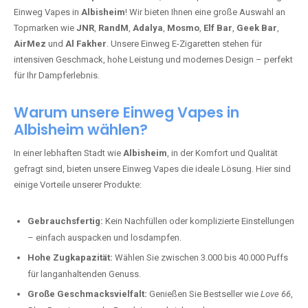
Einweg Vapes in
Albisheim
! Wir bieten Ihnen eine große Auswahl an
Topmarken wie
JNR
,
RandM
,
Adalya
,
Mosmo
,
Elf Bar
,
Geek Bar
,
AirMez
und
Al Fakher
. Unsere Einweg E-Zigaretten stehen für
intensiven Geschmack, hohe Leistung und modernes Design – perfekt
für Ihr Dampferlebnis.
Warum unsere Einweg Vapes in
Albisheim wählen?
In einer lebhaften Stadt wie
Albisheim
, in der Komfort und Qualität
gefragt sind, bieten unsere Einweg Vapes die ideale Lösung. Hier sind
einige Vorteile unserer Produkte:
Gebrauchsfertig:
Kein Nachfüllen oder komplizierte Einstellungen
– einfach auspacken und losdampfen.
Hohe Zugkapazität:
Wählen Sie zwischen 3.000 bis 40.000 Puffs
für langanhaltenden Genuss.
Große Geschmacksvielfalt:
Genießen Sie Bestseller wie
Love 66
,