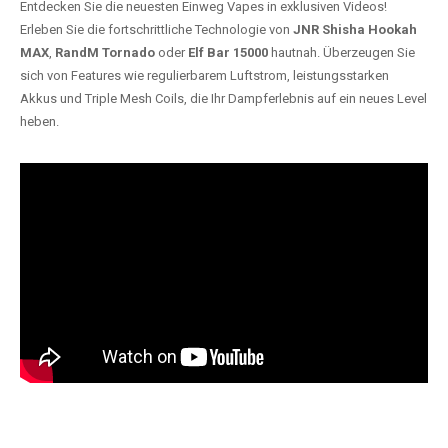
Entdecken Sie die neuesten Einweg Vapes in exklusiven Videos!
Erleben Sie die fortschrittliche Technologie von
JNR Shisha Hookah
MAX
,
RandM Tornado
oder
Elf Bar 15000
hautnah. Überzeugen Sie
sich von Features wie regulierbarem Luftstrom, leistungsstarken
Akkus und Triple Mesh Coils, die Ihr Dampferlebnis auf ein neues Level
heben.