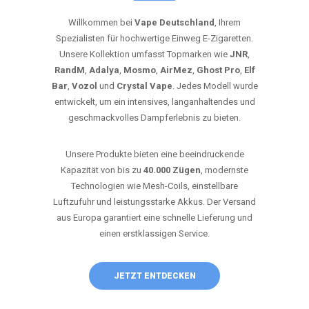
Willkommen bei
Vape Deutschland
, Ihrem
Spezialisten für hochwertige Einweg E-Zigaretten.
Unsere Kollektion umfasst Topmarken wie
JNR
,
RandM
,
Adalya
,
Mosmo
,
AirMez
,
Ghost Pro
,
Elf
Bar
,
Vozol
und
Crystal Vape
. Jedes Modell wurde
entwickelt, um ein intensives, langanhaltendes und
geschmackvolles Dampferlebnis zu bieten.
Unsere Produkte bieten eine beeindruckende
Kapazität von bis zu
40.000 Zügen
, modernste
Technologien wie Mesh-Coils, einstellbare
Luftzufuhr und leistungsstarke Akkus. Der Versand
aus Europa garantiert eine schnelle Lieferung und
einen erstklassigen Service.
JETZT ENTDECKEN