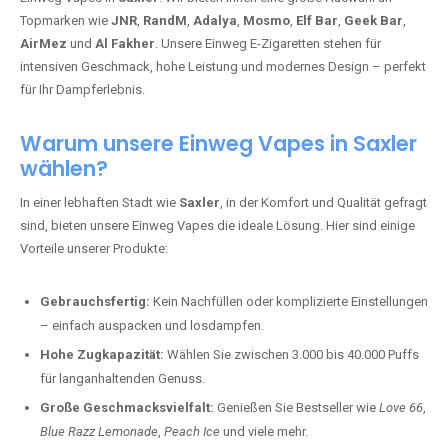
Topmarken wie
JNR
,
RandM
,
Adalya
,
Mosmo
,
Elf Bar
,
Geek Bar
,
AirMez
und
Al Fakher
. Unsere Einweg E-Zigaretten stehen für
intensiven Geschmack, hohe Leistung und modernes Design – perfekt
für Ihr Dampferlebnis.
Warum unsere Einweg Vapes in Saxler
wählen?
In einer lebhaften Stadt wie
Saxler
, in der Komfort und Qualität gefragt
sind, bieten unsere Einweg Vapes die ideale Lösung. Hier sind einige
Vorteile unserer Produkte:
Gebrauchsfertig:
Kein Nachfüllen oder komplizierte Einstellungen
– einfach auspacken und losdampfen.
Hohe Zugkapazität:
Wählen Sie zwischen 3.000 bis 40.000 Puffs
für langanhaltenden Genuss.
Große Geschmacksvielfalt:
Genießen Sie Bestseller wie
Love 66
,
Blue Razz Lemonade
,
Peach Ice
und viele mehr.