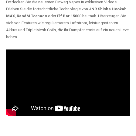
Entdecken Sie die neuesten Einweg Vapes in exklusiven Videos!
Erleben Sie die fortschrittliche Technologie von
JNR Shisha Hookah
MAX
,
RandM Tornado
oder
Elf Bar 15000
hautnah. Überzeugen Sie
sich von Features wie regulierbarem Luftstrom, leistungsstarken
Akkus und Triple Mesh Coils, die Ihr Dampferlebnis auf ein neues Level
heben.