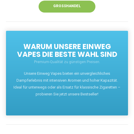
GROSSHANDEL
WARUM UNSERE EINWEG
VAPES DIE BESTE WAHL SIND
Premium-Qualität zu günstigen Preisen.
Unsere Einweg Vapes bieten ein unvergleichliches
Dampferlebnis mit intensiven Aromen und hoher Kapazität.
Ideal für unterwegs oder als Ersatz für klassische Zigaretten –
probieren Sie jetzt unsere Bestseller!