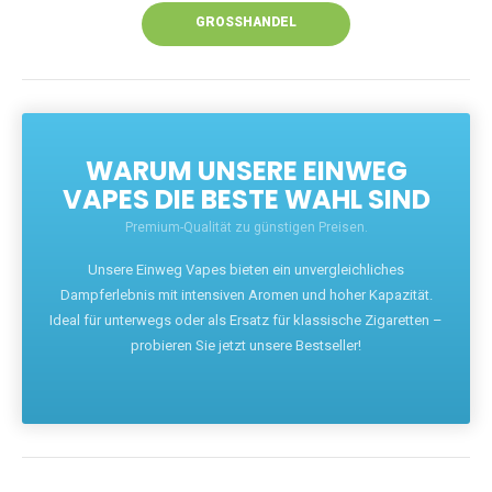
GROSSHANDEL
WARUM UNSERE EINWEG
VAPES DIE BESTE WAHL SIND
Premium-Qualität zu günstigen Preisen.
Unsere Einweg Vapes bieten ein unvergleichliches
Dampferlebnis mit intensiven Aromen und hoher Kapazität.
Ideal für unterwegs oder als Ersatz für klassische Zigaretten –
probieren Sie jetzt unsere Bestseller!