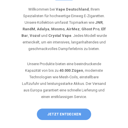
Willkommen bei
Vape Deutschland
, Ihrem
Spezialisten für hochwertige Einweg E-Zigaretten.
Unsere Kollektion umfasst Topmarken wie
JNR
,
RandM
,
Adalya
,
Mosmo
,
AirMez
,
Ghost Pro
,
Elf
Bar
,
Vozol
und
Crystal Vape
. Jedes Modell wurde
entwickelt, um ein intensives, langanhaltendes und
geschmackvolles Dampferlebnis zu bieten.
Unsere Produkte bieten eine beeindruckende
Kapazität von bis zu
40.000 Zügen
, modernste
Technologien wie Mesh-Coils, einstellbare
Luftzufuhr und leistungsstarke Akkus. Der Versand
aus Europa garantiert eine schnelle Lieferung und
einen erstklassigen Service.
JETZT ENTDECKEN