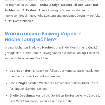
an Topmarken wie
JNR
,
RandM
,
Adalya
,
Mosmo
,
Elf Bar
,
Geek Bar
,
AirMez
und
Al Fakher
. Unsere Einweg E-Zigaretten stehen für
intensiven Geschmack, hohe Leistung und modernes Design – perfekt
für Ihr Dampferlebnis.
Warum unsere Einweg Vapes in
Hachenburg wählen?
In einer lebhaften Stadt wie
Hachenburg
, in der Komfort und Qualität
gefragt sind, bieten unsere Einweg Vapes die ideale Lösung. Hier sind
einige Vorteile unserer Produkte:
Gebrauchsfertig:
Kein Nachfüllen oder komplizierte Einstellungen
– einfach auspacken und losdampfen.
Hohe Zugkapazität:
Wählen Sie zwischen 3.000 bis 40.000 Puffs
für langanhaltenden Genuss.
Große Geschmacksvielfalt:
Genießen Sie Bestseller wie
Love 66
,
Blue Razz Lemonade
,
Peach Ice
und viele mehr.