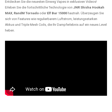
Entdecken Sie die neuesten Einweg Vapes in exklusiven Videos!
Erleben Sie die fortschrittliche Technologie von
JNR Shisha Hookah
MAX
,
RandM Tornado
oder
Elf Bar 15000
hautnah. Überzeugen Sie
sich von Features wie regulierbarem Luftstrom, leistungsstarken
Akkus und Triple Mesh Coils, die Ihr Dampferlebnis auf ein neues Level
heben.