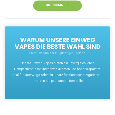
GROSSHANDEL
WARUM UNSERE EINWEG
VAPES DIE BESTE WAHL SIND
Premium-Qualität zu günstigen Preisen.
Unsere Einweg Vapes bieten ein unvergleichliches
Dampferlebnis mit intensiven Aromen und hoher Kapazität.
Ideal für unterwegs oder als Ersatz für klassische Zigaretten –
probieren Sie jetzt unsere Bestseller!