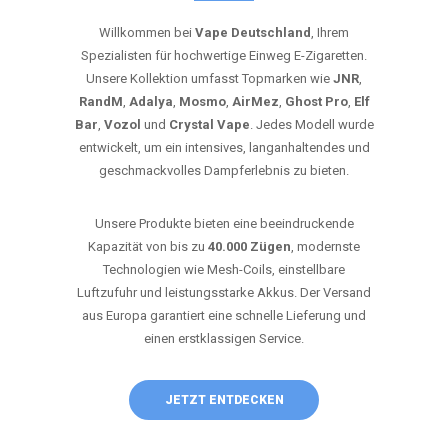
Willkommen bei
Vape Deutschland
, Ihrem
Spezialisten für hochwertige Einweg E-Zigaretten.
Unsere Kollektion umfasst Topmarken wie
JNR
,
RandM
,
Adalya
,
Mosmo
,
AirMez
,
Ghost Pro
,
Elf
Bar
,
Vozol
und
Crystal Vape
. Jedes Modell wurde
entwickelt, um ein intensives, langanhaltendes und
geschmackvolles Dampferlebnis zu bieten.
Unsere Produkte bieten eine beeindruckende
Kapazität von bis zu
40.000 Zügen
, modernste
Technologien wie Mesh-Coils, einstellbare
Luftzufuhr und leistungsstarke Akkus. Der Versand
aus Europa garantiert eine schnelle Lieferung und
einen erstklassigen Service.
JETZT ENTDECKEN