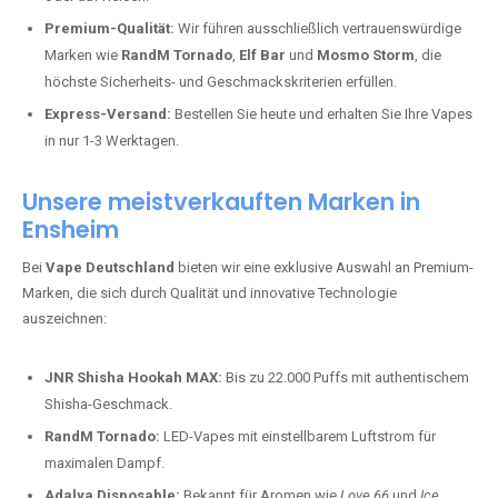
Premium-Qualität:
Wir führen ausschließlich vertrauenswürdige
Marken wie
RandM Tornado
,
Elf Bar
und
Mosmo Storm
, die
höchste Sicherheits- und Geschmackskriterien erfüllen.
Express-Versand:
Bestellen Sie heute und erhalten Sie Ihre Vapes
in nur 1-3 Werktagen.
Unsere meistverkauften Marken in
Ensheim
Bei
Vape Deutschland
bieten wir eine exklusive Auswahl an Premium-
Marken, die sich durch Qualität und innovative Technologie
auszeichnen:
JNR Shisha Hookah MAX:
Bis zu 22.000 Puffs mit authentischem
Shisha-Geschmack.
RandM Tornado:
LED-Vapes mit einstellbarem Luftstrom für
maximalen Dampf.
Adalya Disposable:
Bekannt für Aromen wie
Love 66
und
Ice