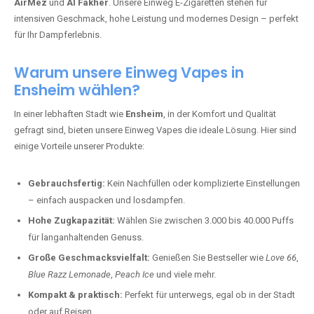
AirMez
und
Al Fakher
. Unsere Einweg E-Zigaretten stehen für
intensiven Geschmack, hohe Leistung und modernes Design – perfekt
für Ihr Dampferlebnis.
Warum unsere Einweg Vapes in
Ensheim wählen?
In einer lebhaften Stadt wie
Ensheim
, in der Komfort und Qualität
gefragt sind, bieten unsere Einweg Vapes die ideale Lösung. Hier sind
einige Vorteile unserer Produkte:
Gebrauchsfertig:
Kein Nachfüllen oder komplizierte Einstellungen
– einfach auspacken und losdampfen.
Hohe Zugkapazität:
Wählen Sie zwischen 3.000 bis 40.000 Puffs
für langanhaltenden Genuss.
Große Geschmacksvielfalt:
Genießen Sie Bestseller wie
Love 66
,
Blue Razz Lemonade
,
Peach Ice
und viele mehr.
Kompakt & praktisch:
Perfekt für unterwegs, egal ob in der Stadt
oder auf Reisen.