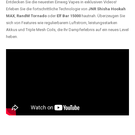
Entdecken Sie die neuesten Einweg Vapes in exklusiven Videos!
Erleben Sie die fortschrittliche Technologie von
JNR Shisha Hookah
MAX
,
RandM Tornado
oder
Elf Bar 15000
hautnah. Überzeugen Sie
sich von Features wie regulierbarem Luftstrom, leistungsstarken
Akkus und Triple Mesh Coils, die Ihr Dampferlebnis auf ein neues Level
heben.