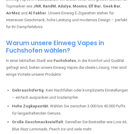
Topmarken wie
JNR
,
RandM
,
Adalya
,
Mosmo
,
Elf Bar
,
Geek Bar
,
AirMez
und
Al Fakher
. Unsere Einweg E-Zigaretten stehen für
intensiven Geschmack, hohe Leistung und modernes Design – perfekt
für Ihr Dampferlebnis.
Warum unsere Einweg Vapes in
Fuchshofen wählen?
In einer lebhaften Stadt wie
Fuchshofen
, in der Komfort und Qualität
gefragt sind, bieten unsere Einweg Vapes die ideale Lösung. Hier sind
einige Vorteile unserer Produkte:
Gebrauchsfertig:
Kein Nachfüllen oder komplizierte Einstellungen
– einfach auspacken und losdampfen.
Hohe Zugkapazität:
Wählen Sie zwischen 3.000 bis 40.000 Puffs
für langanhaltenden Genuss.
Große Geschmacksvielfalt:
Genießen Sie Bestseller wie
Love 66
,
Blue Razz Lemonade
,
Peach Ice
und viele mehr.