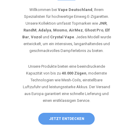
Willkommen bei
Vape Deutschland
, Ihrem
Spezialisten für hochwertige Einweg E-Zigaretten.
Unsere Kollektion umfasst Topmarken wie
JNR
,
RandM
,
Adalya
,
Mosmo
,
AirMez
,
Ghost Pro
,
Elf
Bar
,
Vozol
und
Crystal Vape
. Jedes Modell wurde
entwickelt, um ein intensives, langanhaltendes und
geschmackvolles Dampferlebnis zu bieten.
Unsere Produkte bieten eine beeindruckende
Kapazität von bis zu
40.000 Zügen
, modernste
Technologien wie Mesh-Coils, einstellbare
Luftzufuhr und leistungsstarke Akkus. Der Versand
aus Europa garantiert eine schnelle Lieferung und
einen erstklassigen Service.
JETZT ENTDECKEN