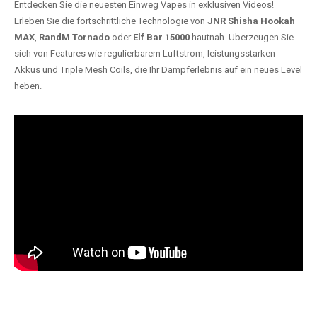
Entdecken Sie die neuesten Einweg Vapes in exklusiven Videos!
Erleben Sie die fortschrittliche Technologie von
JNR Shisha Hookah
MAX
,
RandM Tornado
oder
Elf Bar 15000
hautnah. Überzeugen Sie
sich von Features wie regulierbarem Luftstrom, leistungsstarken
Akkus und Triple Mesh Coils, die Ihr Dampferlebnis auf ein neues Level
heben.