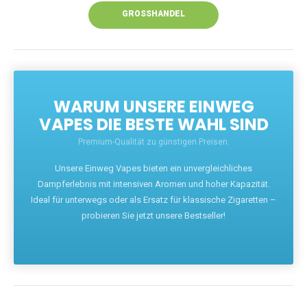
GROSSHANDEL
WARUM UNSERE EINWEG
VAPES DIE BESTE WAHL SIND
Premium-Qualität zu günstigen Preisen.
Unsere Einweg Vapes bieten ein unvergleichliches
Dampferlebnis mit intensiven Aromen und hoher Kapazität.
Ideal für unterwegs oder als Ersatz für klassische Zigaretten –
probieren Sie jetzt unsere Bestseller!