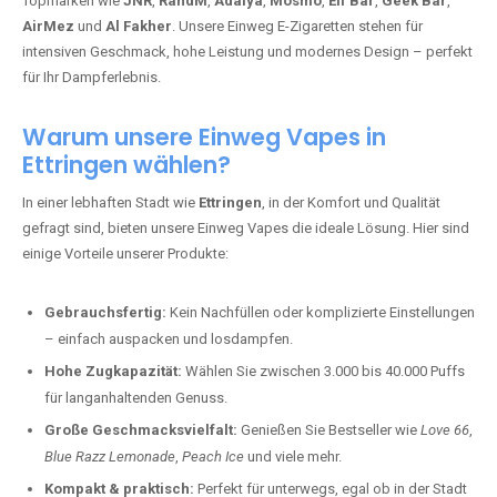
Topmarken wie
JNR
,
RandM
,
Adalya
,
Mosmo
,
Elf Bar
,
Geek Bar
,
AirMez
und
Al Fakher
. Unsere Einweg E-Zigaretten stehen für
intensiven Geschmack, hohe Leistung und modernes Design – perfekt
für Ihr Dampferlebnis.
Warum unsere Einweg Vapes in
Ettringen wählen?
In einer lebhaften Stadt wie
Ettringen
, in der Komfort und Qualität
gefragt sind, bieten unsere Einweg Vapes die ideale Lösung. Hier sind
einige Vorteile unserer Produkte:
Gebrauchsfertig:
Kein Nachfüllen oder komplizierte Einstellungen
– einfach auspacken und losdampfen.
Hohe Zugkapazität:
Wählen Sie zwischen 3.000 bis 40.000 Puffs
für langanhaltenden Genuss.
Große Geschmacksvielfalt:
Genießen Sie Bestseller wie
Love 66
,
Blue Razz Lemonade
,
Peach Ice
und viele mehr.
Kompakt & praktisch:
Perfekt für unterwegs, egal ob in der Stadt