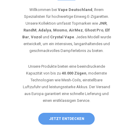
Willkommen bei
Vape Deutschland
, Ihrem
Spezialisten für hochwertige Einweg E-Zigaretten.
Unsere Kollektion umfasst Topmarken wie
JNR
,
RandM
,
Adalya
,
Mosmo
,
AirMez
,
Ghost Pro
,
Elf
Bar
,
Vozol
und
Crystal Vape
. Jedes Modell wurde
entwickelt, um ein intensives, langanhaltendes und
geschmackvolles Dampferlebnis zu bieten.
Unsere Produkte bieten eine beeindruckende
Kapazität von bis zu
40.000 Zügen
, modernste
Technologien wie Mesh-Coils, einstellbare
Luftzufuhr und leistungsstarke Akkus. Der Versand
aus Europa garantiert eine schnelle Lieferung und
einen erstklassigen Service.
JETZT ENTDECKEN