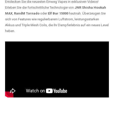
Entdecken Sie die neuesten Einweg Vapes in exklusiven Videos!
Erleben Sie die fortschrittliche Technologie von
JNR Shisha Hookah
MAX
,
RandM Tornado
oder
Elf Bar 15000
hautnah. Überzeugen Sie
sich von Features wie regulierbarem Luftstrom, leistungsstarken
Akkus und Triple Mesh Coils, die Ihr Dampferlebnis auf ein neues Level
heben.