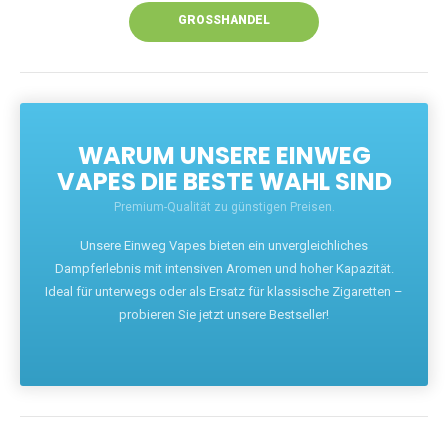
GROSSHANDEL
WARUM UNSERE EINWEG
VAPES DIE BESTE WAHL SIND
Premium-Qualität zu günstigen Preisen.
Unsere Einweg Vapes bieten ein unvergleichliches
Dampferlebnis mit intensiven Aromen und hoher Kapazität.
Ideal für unterwegs oder als Ersatz für klassische Zigaretten –
probieren Sie jetzt unsere Bestseller!