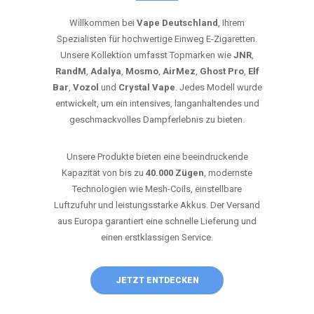
Willkommen bei
Vape Deutschland
, Ihrem
Spezialisten für hochwertige Einweg E-Zigaretten.
Unsere Kollektion umfasst Topmarken wie
JNR
,
RandM
,
Adalya
,
Mosmo
,
AirMez
,
Ghost Pro
,
Elf
Bar
,
Vozol
und
Crystal Vape
. Jedes Modell wurde
entwickelt, um ein intensives, langanhaltendes und
geschmackvolles Dampferlebnis zu bieten.
Unsere Produkte bieten eine beeindruckende
Kapazität von bis zu
40.000 Zügen
, modernste
Technologien wie Mesh-Coils, einstellbare
Luftzufuhr und leistungsstarke Akkus. Der Versand
aus Europa garantiert eine schnelle Lieferung und
einen erstklassigen Service.
JETZT ENTDECKEN