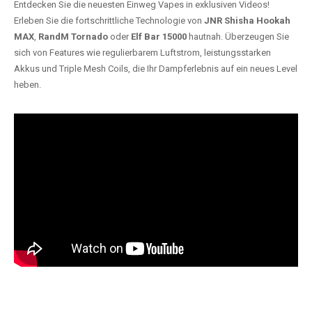
Entdecken Sie die neuesten Einweg Vapes in exklusiven Videos!
Erleben Sie die fortschrittliche Technologie von
JNR Shisha Hookah
MAX
,
RandM Tornado
oder
Elf Bar 15000
hautnah. Überzeugen Sie
sich von Features wie regulierbarem Luftstrom, leistungsstarken
Akkus und Triple Mesh Coils, die Ihr Dampferlebnis auf ein neues Level
heben.