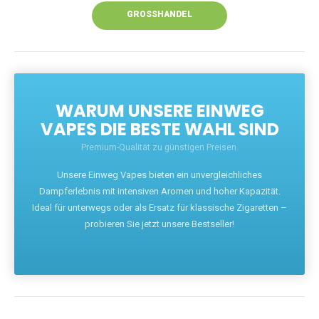
GROSSHANDEL
WARUM UNSERE EINWEG
VAPES DIE BESTE WAHL SIND
Premium-Qualität zu günstigen Preisen.
Unsere Einweg Vapes bieten ein unvergleichliches
Dampferlebnis mit intensiven Aromen und hoher Kapazität.
Ideal für unterwegs oder als Ersatz für klassische Zigaretten –
probieren Sie jetzt unsere Bestseller!