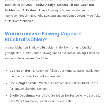
Topmarken wie
JNR
,
RandM
,
Adalya
,
Mosmo
,
Elf Bar
,
Geek Bar
,
AirMez
und
Al Fakher
. Unsere Einweg E-Zigaretten stehen für
intensiven Geschmack, hohe Leistung und modernes Design – perfekt
für Ihr Dampferlebnis.
Warum unsere Einweg Vapes in
Brücktal wählen?
In einer lebhaften Stadt wie
Brücktal
, in der Komfort und Qualität
gefragt sind, bieten unsere Einweg Vapes die ideale Lösung. Hier sind
einige Vorteile unserer Produkte:
Gebrauchsfertig:
Kein Nachfüllen oder komplizierte Einstellungen
– einfach auspacken und losdampfen.
Hohe Zugkapazität:
Wählen Sie zwischen 3.000 bis 40.000 Puffs
für langanhaltenden Genuss.
Große Geschmacksvielfalt:
Genießen Sie Bestseller wie
Love 66
,
Blue Razz Lemonade
,
Peach Ice
und viele mehr.