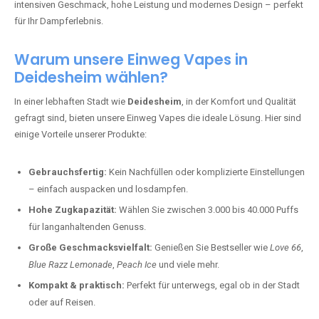
intensiven Geschmack, hohe Leistung und modernes Design – perfekt
für Ihr Dampferlebnis.
Warum unsere Einweg Vapes in
Deidesheim wählen?
In einer lebhaften Stadt wie
Deidesheim
, in der Komfort und Qualität
gefragt sind, bieten unsere Einweg Vapes die ideale Lösung. Hier sind
einige Vorteile unserer Produkte:
Gebrauchsfertig:
Kein Nachfüllen oder komplizierte Einstellungen
– einfach auspacken und losdampfen.
Hohe Zugkapazität:
Wählen Sie zwischen 3.000 bis 40.000 Puffs
für langanhaltenden Genuss.
Große Geschmacksvielfalt:
Genießen Sie Bestseller wie
Love 66
,
Blue Razz Lemonade
,
Peach Ice
und viele mehr.
Kompakt & praktisch:
Perfekt für unterwegs, egal ob in der Stadt
oder auf Reisen.