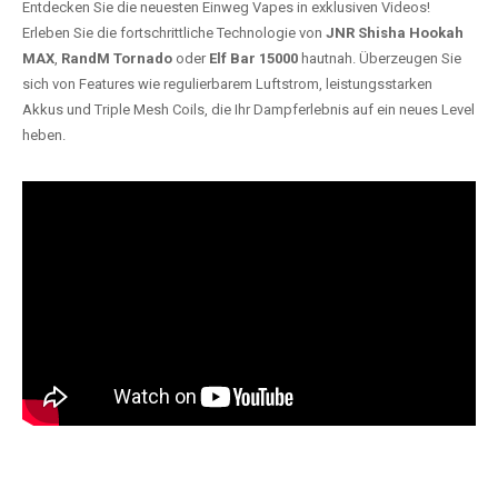
Entdecken Sie die neuesten Einweg Vapes in exklusiven Videos!
Erleben Sie die fortschrittliche Technologie von
JNR Shisha Hookah
MAX
,
RandM Tornado
oder
Elf Bar 15000
hautnah. Überzeugen Sie
sich von Features wie regulierbarem Luftstrom, leistungsstarken
Akkus und Triple Mesh Coils, die Ihr Dampferlebnis auf ein neues Level
heben.