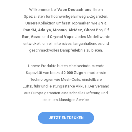
Willkommen bei
Vape Deutschland
, Ihrem
Spezialisten für hochwertige Einweg E-Zigaretten.
Unsere Kollektion umfasst Topmarken wie
JNR
,
RandM
,
Adalya
,
Mosmo
,
AirMez
,
Ghost Pro
,
Elf
Bar
,
Vozol
und
Crystal Vape
. Jedes Modell wurde
entwickelt, um ein intensives, langanhaltendes und
geschmackvolles Dampferlebnis zu bieten.
Unsere Produkte bieten eine beeindruckende
Kapazität von bis zu
40.000 Zügen
, modernste
Technologien wie Mesh-Coils, einstellbare
Luftzufuhr und leistungsstarke Akkus. Der Versand
aus Europa garantiert eine schnelle Lieferung und
einen erstklassigen Service.
JETZT ENTDECKEN