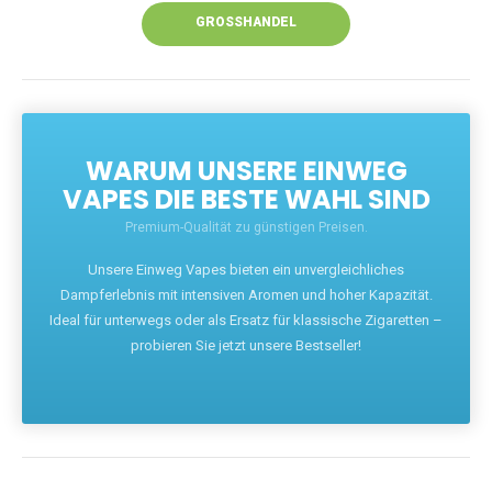
GROSSHANDEL
WARUM UNSERE EINWEG
VAPES DIE BESTE WAHL SIND
Premium-Qualität zu günstigen Preisen.
Unsere Einweg Vapes bieten ein unvergleichliches
Dampferlebnis mit intensiven Aromen und hoher Kapazität.
Ideal für unterwegs oder als Ersatz für klassische Zigaretten –
probieren Sie jetzt unsere Bestseller!