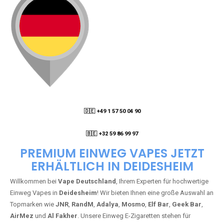
🇩🇪 +49 1 57 50 04 90
05
🇧🇪 +32 59 86 99 97
PREMIUM EINWEG VAPES JETZT
ERHÄLTLICH IN DEIDESHEIM
Willkommen bei
Vape Deutschland
, Ihrem Experten für hochwertige
Einweg Vapes in
Deidesheim
! Wir bieten Ihnen eine große Auswahl an
Topmarken wie
JNR
,
RandM
,
Adalya
,
Mosmo
,
Elf Bar
,
Geek Bar
,
AirMez
und
Al Fakher
. Unsere Einweg E-Zigaretten stehen für