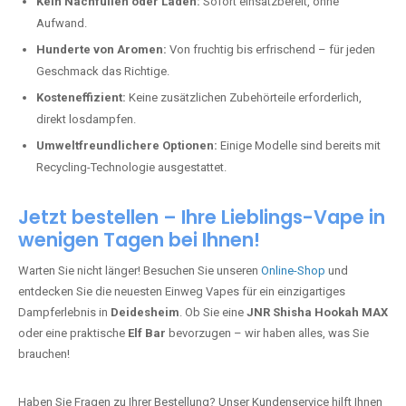
Kein Nachfüllen oder Laden:
Sofort einsatzbereit, ohne
Aufwand.
Hunderte von Aromen:
Von fruchtig bis erfrischend – für jeden
Geschmack das Richtige.
Kosteneffizient:
Keine zusätzlichen Zubehörteile erforderlich,
direkt losdampfen.
Umweltfreundlichere Optionen:
Einige Modelle sind bereits mit
Recycling-Technologie ausgestattet.
Jetzt bestellen – Ihre Lieblings-Vape in
wenigen Tagen bei Ihnen!
Warten Sie nicht länger! Besuchen Sie unseren
Online-Shop
und
entdecken Sie die neuesten Einweg Vapes für ein einzigartiges
Dampferlebnis in
Deidesheim
. Ob Sie eine
JNR Shisha Hookah MAX
oder eine praktische
Elf Bar
bevorzugen – wir haben alles, was Sie
brauchen!
Haben Sie Fragen zu Ihrer Bestellung? Unser Kundenservice hilft Ihnen