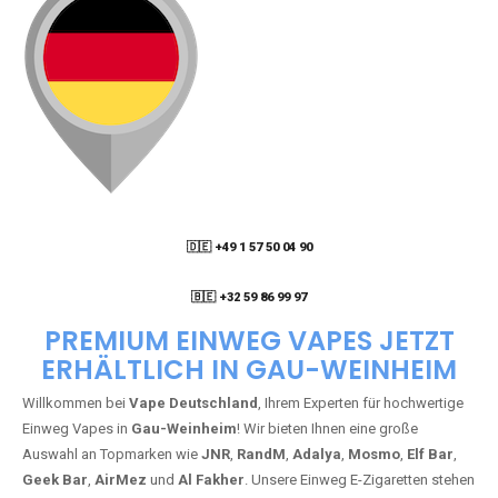
🇩🇪 +49 1 57 50 04 90
05
🇧🇪 +32 59 86 99 97
PREMIUM EINWEG VAPES JETZT
ERHÄLTLICH IN GAU-WEINHEIM
Willkommen bei
Vape Deutschland
, Ihrem Experten für hochwertige
Einweg Vapes in
Gau-Weinheim
! Wir bieten Ihnen eine große
Auswahl an Topmarken wie
JNR
,
RandM
,
Adalya
,
Mosmo
,
Elf Bar
,
Geek Bar
,
AirMez
und
Al Fakher
. Unsere Einweg E-Zigaretten stehen