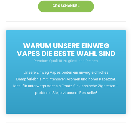
GROSSHANDEL
WARUM UNSERE EINWEG
VAPES DIE BESTE WAHL SIND
Premium-Qualität zu günstigen Preisen.
Unsere Einweg Vapes bieten ein unvergleichliches
Dampferlebnis mit intensiven Aromen und hoher Kapazität.
Ideal für unterwegs oder als Ersatz für klassische Zigaretten –
probieren Sie jetzt unsere Bestseller!