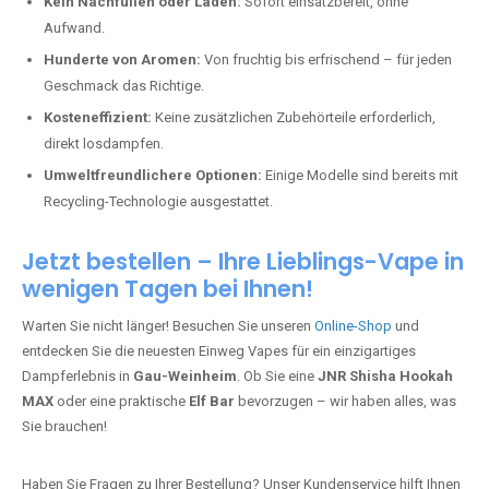
Kein Nachfüllen oder Laden:
Sofort einsatzbereit, ohne
Aufwand.
Hunderte von Aromen:
Von fruchtig bis erfrischend – für jeden
Geschmack das Richtige.
Kosteneffizient:
Keine zusätzlichen Zubehörteile erforderlich,
direkt losdampfen.
Umweltfreundlichere Optionen:
Einige Modelle sind bereits mit
Recycling-Technologie ausgestattet.
Jetzt bestellen – Ihre Lieblings-Vape in
wenigen Tagen bei Ihnen!
Warten Sie nicht länger! Besuchen Sie unseren
Online-Shop
und
entdecken Sie die neuesten Einweg Vapes für ein einzigartiges
Dampferlebnis in
Gau-Weinheim
. Ob Sie eine
JNR Shisha Hookah
MAX
oder eine praktische
Elf Bar
bevorzugen – wir haben alles, was
Sie brauchen!
Haben Sie Fragen zu Ihrer Bestellung? Unser Kundenservice hilft Ihnen