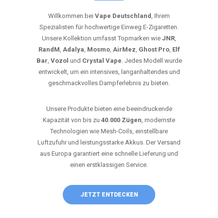
Willkommen bei
Vape Deutschland
, Ihrem
Spezialisten für hochwertige Einweg E-Zigaretten.
Unsere Kollektion umfasst Topmarken wie
JNR
,
RandM
,
Adalya
,
Mosmo
,
AirMez
,
Ghost Pro
,
Elf
Bar
,
Vozol
und
Crystal Vape
. Jedes Modell wurde
entwickelt, um ein intensives, langanhaltendes und
geschmackvolles Dampferlebnis zu bieten.
Unsere Produkte bieten eine beeindruckende
Kapazität von bis zu
40.000 Zügen
, modernste
Technologien wie Mesh-Coils, einstellbare
Luftzufuhr und leistungsstarke Akkus. Der Versand
aus Europa garantiert eine schnelle Lieferung und
einen erstklassigen Service.
JETZT ENTDECKEN