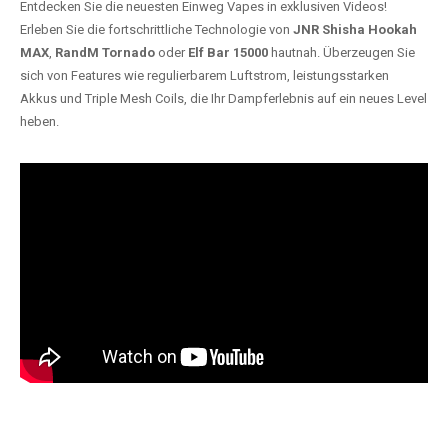
Entdecken Sie die neuesten Einweg Vapes in exklusiven Videos!
Erleben Sie die fortschrittliche Technologie von
JNR Shisha Hookah
MAX
,
RandM Tornado
oder
Elf Bar 15000
hautnah. Überzeugen Sie
sich von Features wie regulierbarem Luftstrom, leistungsstarken
Akkus und Triple Mesh Coils, die Ihr Dampferlebnis auf ein neues Level
heben.