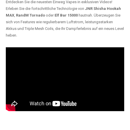
Entdecken Sie die neuesten Einweg Vapes in exklusiven Videos!
Erleben Sie die fortschrittliche Technologie von
JNR Shisha Hookah
MAX
,
RandM Tornado
oder
Elf Bar 15000
hautnah. Überzeugen Sie
sich von Features wie regulierbarem Luftstrom, leistungsstarken
Akkus und Triple Mesh Coils, die Ihr Dampferlebnis auf ein neues Level
heben.