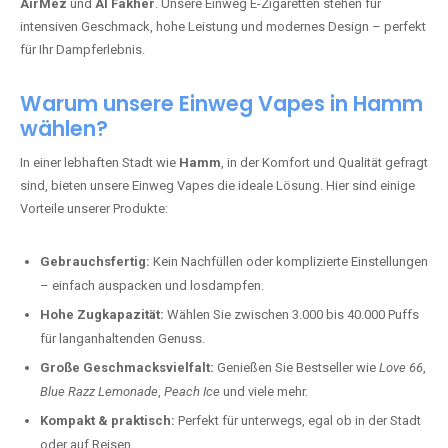
AirMez
und
Al Fakher
. Unsere Einweg E-Zigaretten stehen für
intensiven Geschmack, hohe Leistung und modernes Design – perfekt
für Ihr Dampferlebnis.
Warum unsere Einweg Vapes in Hamm
wählen?
In einer lebhaften Stadt wie
Hamm
, in der Komfort und Qualität gefragt
sind, bieten unsere Einweg Vapes die ideale Lösung. Hier sind einige
Vorteile unserer Produkte:
Gebrauchsfertig:
Kein Nachfüllen oder komplizierte Einstellungen
– einfach auspacken und losdampfen.
Hohe Zugkapazität:
Wählen Sie zwischen 3.000 bis 40.000 Puffs
für langanhaltenden Genuss.
Große Geschmacksvielfalt:
Genießen Sie Bestseller wie
Love 66
,
Blue Razz Lemonade
,
Peach Ice
und viele mehr.
Kompakt & praktisch:
Perfekt für unterwegs, egal ob in der Stadt
oder auf Reisen.