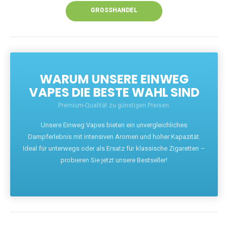
GROSSHANDEL
WARUM UNSERE EINWEG
VAPES DIE BESTE WAHL SIND
Premium-Qualität zu günstigen Preisen.
Unsere Einweg Vapes bieten ein unvergleichliches
Dampferlebnis mit intensiven Aromen und hoher Kapazität.
Ideal für unterwegs oder als Ersatz für klassische Zigaretten –
probieren Sie jetzt unsere Bestseller!