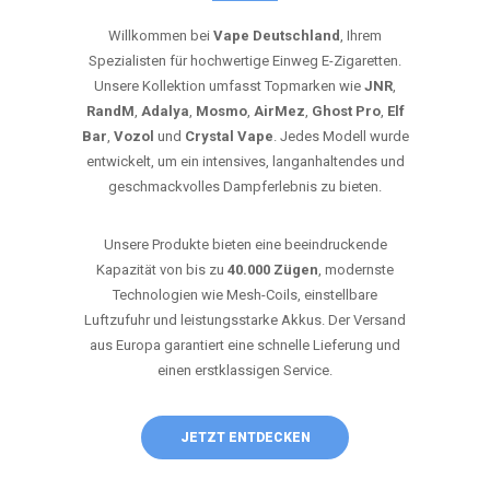
Willkommen bei
Vape Deutschland
, Ihrem
Spezialisten für hochwertige Einweg E-Zigaretten.
Unsere Kollektion umfasst Topmarken wie
JNR
,
RandM
,
Adalya
,
Mosmo
,
AirMez
,
Ghost Pro
,
Elf
Bar
,
Vozol
und
Crystal Vape
. Jedes Modell wurde
entwickelt, um ein intensives, langanhaltendes und
geschmackvolles Dampferlebnis zu bieten.
Unsere Produkte bieten eine beeindruckende
Kapazität von bis zu
40.000 Zügen
, modernste
Technologien wie Mesh-Coils, einstellbare
Luftzufuhr und leistungsstarke Akkus. Der Versand
aus Europa garantiert eine schnelle Lieferung und
einen erstklassigen Service.
JETZT ENTDECKEN