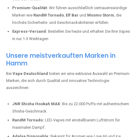
Premium-Qualität:
Wir führen ausschließlich vertrauenswürdige
Marken wie
RandM Tornado
,
Elf Bar
und
Mosmo Storm
, die
höchste Sicherheits- und Geschmackskriterien erfüllen.
Express-Versand:
Bestellen Sie heute und erhalten Sie Ihre Vapes
in nur 1-3 Werktagen.
Unsere meistverkauften Marken in
Hamm
Bei
Vape Deutschland
bieten wir eine exklusive Auswahl an Premium-
Marken, die sich durch Qualität und innovative Technologie
auszeichnen:
JNR Shisha Hookah MAX:
Bis zu 22.000 Puffs mit authentischem
Shisha-Geschmack.
RandM Tornado:
LED-Vapes mit einstellbarem Luftstrom für
maximalen Dampf.
Adalya Disposable:
Bekannt für Aromen wie
Love 66
und
Ice