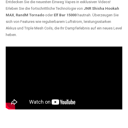
Entdecken Sie die neuesten Einweg Vapes in exklusiven Videos!
Erleben Sie die fortschrittliche Technologie von
JNR Shisha Hookah
MAX
,
RandM Tornado
oder
Elf Bar 15000
hautnah. Überzeugen Sie
sich von Features wie regulierbarem Luftstrom, leistungsstarken
Akkus und Triple Mesh Coils, die Ihr Dampferlebnis auf ein neues Level
heben.