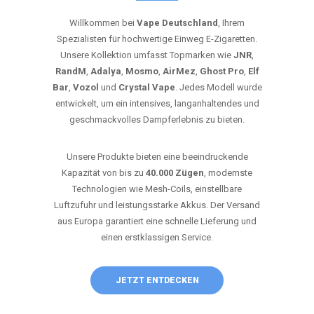
Willkommen bei
Vape Deutschland
, Ihrem
Spezialisten für hochwertige Einweg E-Zigaretten.
Unsere Kollektion umfasst Topmarken wie
JNR
,
RandM
,
Adalya
,
Mosmo
,
AirMez
,
Ghost Pro
,
Elf
Bar
,
Vozol
und
Crystal Vape
. Jedes Modell wurde
entwickelt, um ein intensives, langanhaltendes und
geschmackvolles Dampferlebnis zu bieten.
Unsere Produkte bieten eine beeindruckende
Kapazität von bis zu
40.000 Zügen
, modernste
Technologien wie Mesh-Coils, einstellbare
Luftzufuhr und leistungsstarke Akkus. Der Versand
aus Europa garantiert eine schnelle Lieferung und
einen erstklassigen Service.
JETZT ENTDECKEN