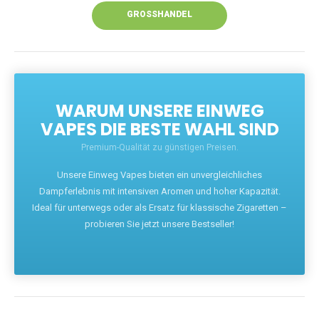
GROSSHANDEL
WARUM UNSERE EINWEG
VAPES DIE BESTE WAHL SIND
Premium-Qualität zu günstigen Preisen.
Unsere Einweg Vapes bieten ein unvergleichliches
Dampferlebnis mit intensiven Aromen und hoher Kapazität.
Ideal für unterwegs oder als Ersatz für klassische Zigaretten –
probieren Sie jetzt unsere Bestseller!