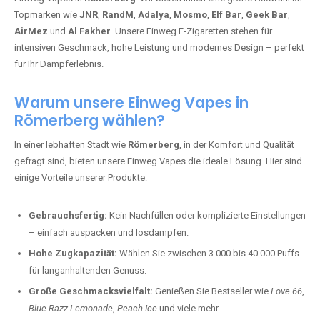
Topmarken wie
JNR
,
RandM
,
Adalya
,
Mosmo
,
Elf Bar
,
Geek Bar
,
AirMez
und
Al Fakher
. Unsere Einweg E-Zigaretten stehen für
intensiven Geschmack, hohe Leistung und modernes Design – perfekt
für Ihr Dampferlebnis.
Warum unsere Einweg Vapes in
Römerberg wählen?
In einer lebhaften Stadt wie
Römerberg
, in der Komfort und Qualität
gefragt sind, bieten unsere Einweg Vapes die ideale Lösung. Hier sind
einige Vorteile unserer Produkte:
Gebrauchsfertig:
Kein Nachfüllen oder komplizierte Einstellungen
– einfach auspacken und losdampfen.
Hohe Zugkapazität:
Wählen Sie zwischen 3.000 bis 40.000 Puffs
für langanhaltenden Genuss.
Große Geschmacksvielfalt:
Genießen Sie Bestseller wie
Love 66
,
Blue Razz Lemonade
,
Peach Ice
und viele mehr.