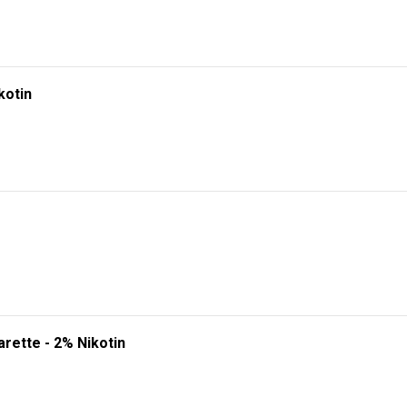
kotin
rette - 2% Nikotin