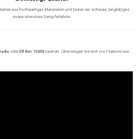
ehen aus hochwertigen Materialien und bieten ein sicheres, langlebiges
sowie intensives Dampferlebnis.
nado
oder
Elf Bar 15000
hautnah. Überzeugen Sie sich von Features wie