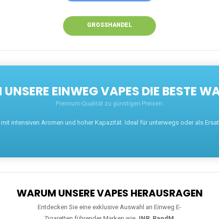
GROSSHANDEL
UNSERE EINWEG VAPES DIE BESTE WA
Premium-Qualität zu günstigen Preisen.
t intensiven Aromen und hoher Kapazität. Ideal für unterwegs oder als Ersatz 
WARUM UNSERE VAPES HERAUSRAGEN
Entdecken Sie eine exklusive Auswahl an Einweg E-
Zigaretten führender Marken wie
JNR
,
RandM
,