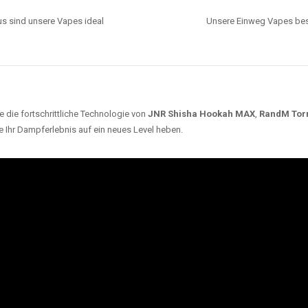
s sind unsere Vapes ideal
Unsere Einweg Vapes best
 die fortschrittliche Technologie von
JNR Shisha Hookah MAX
,
RandM Tor
e Ihr Dampferlebnis auf ein neues Level heben.