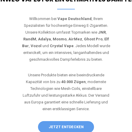
Willkommen bei
Vape Deutschland
, Ihrem
Spezialisten für hochwertige Einweg E-Zigaretten.
Unsere Kollektion umfasst Topmarken wie
JNR
,
RandM
,
Adalya
,
Mosmo
,
AirMez
,
Ghost Pro
,
Elf
Bar
,
Vozol
und
Crystal Vape
. Jedes Modell wurde
entwickelt, um ein intensives, langanhaltendes und
geschmackvolles Dampferlebnis zu bieten.
Unsere Produkte bieten eine beeindruckende
Kapazität von bis zu
40.000 Zügen
, modernste
Technologien wie Mesh-Coils, einstellbare
Luftzufuhr und leistungsstarke Akkus. Der Versand
aus Europa garantiert eine schnelle Lieferung und
einen erstklassigen Service.
JETZT ENTDECKEN