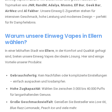
Topmarken wie
JNR
,
RandM
,
Adalya
,
Mosmo
,
Elf Bar
,
Geek Bar
,
AirMez
und
Al Fakher
. Unsere Einweg E-Zigaretten stehen für
intensiven Geschmack, hohe Leistung und modernes Design – perfekt
für Ihr Dampferlebnis.
Warum unsere Einweg Vapes in Ellern
wählen?
In einer lebhaften Stadt wie
Ellern
, in der Komfort und Qualität gefragt
sind, bieten unsere Einweg Vapes die ideale Lösung. Hier sind einige
Vorteile unserer Produkte:
Gebrauchsfertig:
Kein Nachfüllen oder komplizierte Einstellungen
– einfach auspacken und losdampfen.
Hohe Zugkapazität:
Wählen Sie zwischen 3.000 bis 40.000 Puffs
für langanhaltenden Genuss.
Große Geschmacksvielfalt:
Genießen Sie Bestseller wie
Love 66
,
Blue Razz Lemonade
,
Peach Ice
und viele mehr.