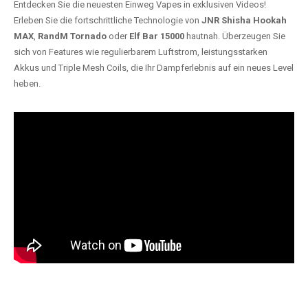
Entdecken Sie die neuesten Einweg Vapes in exklusiven Videos!
Erleben Sie die fortschrittliche Technologie von
JNR Shisha Hookah
MAX
,
RandM Tornado
oder
Elf Bar 15000
hautnah. Überzeugen Sie
sich von Features wie regulierbarem Luftstrom, leistungsstarken
Akkus und Triple Mesh Coils, die Ihr Dampferlebnis auf ein neues Level
heben.