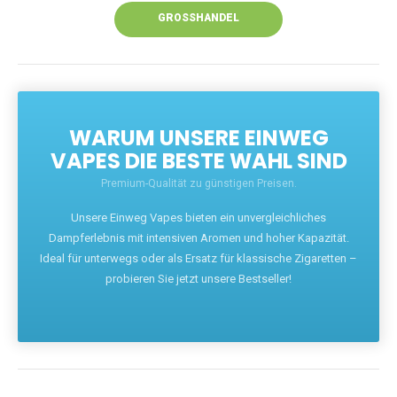
GROSSHANDEL
WARUM UNSERE EINWEG
VAPES DIE BESTE WAHL SIND
Premium-Qualität zu günstigen Preisen.
Unsere Einweg Vapes bieten ein unvergleichliches
Dampferlebnis mit intensiven Aromen und hoher Kapazität.
Ideal für unterwegs oder als Ersatz für klassische Zigaretten –
probieren Sie jetzt unsere Bestseller!