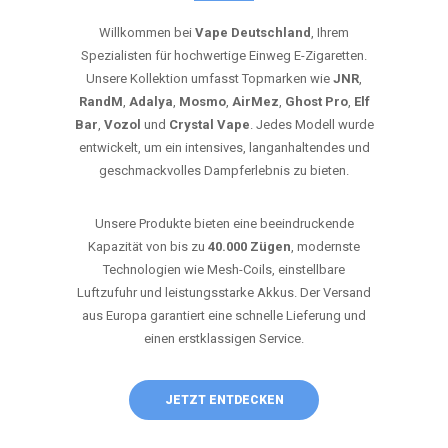
Willkommen bei
Vape Deutschland
, Ihrem
Spezialisten für hochwertige Einweg E-Zigaretten.
Unsere Kollektion umfasst Topmarken wie
JNR
,
RandM
,
Adalya
,
Mosmo
,
AirMez
,
Ghost Pro
,
Elf
Bar
,
Vozol
und
Crystal Vape
. Jedes Modell wurde
entwickelt, um ein intensives, langanhaltendes und
geschmackvolles Dampferlebnis zu bieten.
Unsere Produkte bieten eine beeindruckende
Kapazität von bis zu
40.000 Zügen
, modernste
Technologien wie Mesh-Coils, einstellbare
Luftzufuhr und leistungsstarke Akkus. Der Versand
aus Europa garantiert eine schnelle Lieferung und
einen erstklassigen Service.
JETZT ENTDECKEN