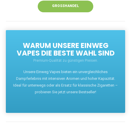
GROSSHANDEL
WARUM UNSERE EINWEG
VAPES DIE BESTE WAHL SIND
Premium-Qualität zu günstigen Preisen.
Unsere Einweg Vapes bieten ein unvergleichliches
Dampferlebnis mit intensiven Aromen und hoher Kapazität.
Ideal für unterwegs oder als Ersatz für klassische Zigaretten –
probieren Sie jetzt unsere Bestseller!