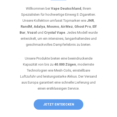
Willkommen bei
Vape Deutschland
, Ihrem
Spezialisten für hochwertige Einweg E-Zigaretten.
Unsere Kollektion umfasst Topmarken wie
JNR
,
RandM
,
Adalya
,
Mosmo
,
AirMez
,
Ghost Pro
,
Elf
Bar
,
Vozol
und
Crystal Vape
. Jedes Modell wurde
entwickelt, um ein intensives, langanhaltendes und
geschmackvolles Dampferlebnis zu bieten.
Unsere Produkte bieten eine beeindruckende
Kapazität von bis zu
40.000 Zügen
, modernste
Technologien wie Mesh-Coils, einstellbare
Luftzufuhr und leistungsstarke Akkus. Der Versand
aus Europa garantiert eine schnelle Lieferung und
einen erstklassigen Service.
JETZT ENTDECKEN