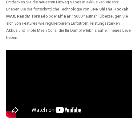
Entdecken Sie die neuesten Einweg Vapes in exklusiven Videos!
Erleben Sie die fortschrittliche Technologie von
JNR Shisha Hookah
MAX
,
RandM Tornado
oder
Elf Bar 15000
hautnah. Überzeugen Sie
sich von Features wie regulierbarem Luftstrom, leistungsstarken
Akkus und Triple Mesh Coils, die Ihr Dampferlebnis auf ein neues Level
heben.