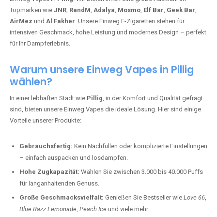
Topmarken wie
JNR
,
RandM
,
Adalya
,
Mosmo
,
Elf Bar
,
Geek Bar
,
AirMez
und
Al Fakher
. Unsere Einweg E-Zigaretten stehen für
intensiven Geschmack, hohe Leistung und modernes Design – perfekt
für Ihr Dampferlebnis.
Warum unsere Einweg Vapes in Pillig
wählen?
In einer lebhaften Stadt wie
Pillig
, in der Komfort und Qualität gefragt
sind, bieten unsere Einweg Vapes die ideale Lösung. Hier sind einige
Vorteile unserer Produkte:
Gebrauchsfertig:
Kein Nachfüllen oder komplizierte Einstellungen
– einfach auspacken und losdampfen.
Hohe Zugkapazität:
Wählen Sie zwischen 3.000 bis 40.000 Puffs
für langanhaltenden Genuss.
Große Geschmacksvielfalt:
Genießen Sie Bestseller wie
Love 66
,
Blue Razz Lemonade
,
Peach Ice
und viele mehr.