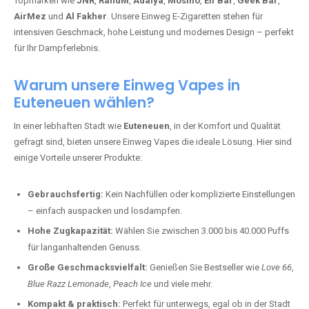
Topmarken wie
JNR
,
RandM
,
Adalya
,
Mosmo
,
Elf Bar
,
Geek Bar
,
AirMez
und
Al Fakher
. Unsere Einweg E-Zigaretten stehen für
intensiven Geschmack, hohe Leistung und modernes Design – perfekt
für Ihr Dampferlebnis.
Warum unsere Einweg Vapes in
Euteneuen wählen?
In einer lebhaften Stadt wie
Euteneuen
, in der Komfort und Qualität
gefragt sind, bieten unsere Einweg Vapes die ideale Lösung. Hier sind
einige Vorteile unserer Produkte:
Gebrauchsfertig:
Kein Nachfüllen oder komplizierte Einstellungen
– einfach auspacken und losdampfen.
Hohe Zugkapazität:
Wählen Sie zwischen 3.000 bis 40.000 Puffs
für langanhaltenden Genuss.
Große Geschmacksvielfalt:
Genießen Sie Bestseller wie
Love 66
,
Blue Razz Lemonade
,
Peach Ice
und viele mehr.
Kompakt & praktisch:
Perfekt für unterwegs, egal ob in der Stadt