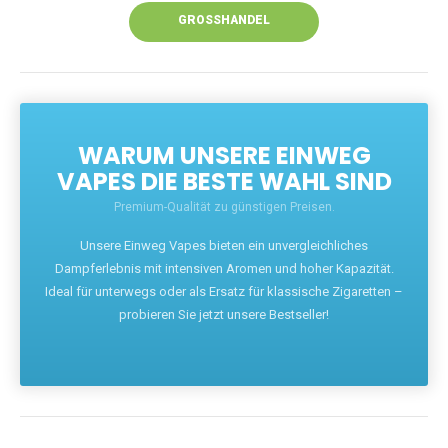
GROSSHANDEL
WARUM UNSERE EINWEG
VAPES DIE BESTE WAHL SIND
Premium-Qualität zu günstigen Preisen.
Unsere Einweg Vapes bieten ein unvergleichliches
Dampferlebnis mit intensiven Aromen und hoher Kapazität.
Ideal für unterwegs oder als Ersatz für klassische Zigaretten –
probieren Sie jetzt unsere Bestseller!