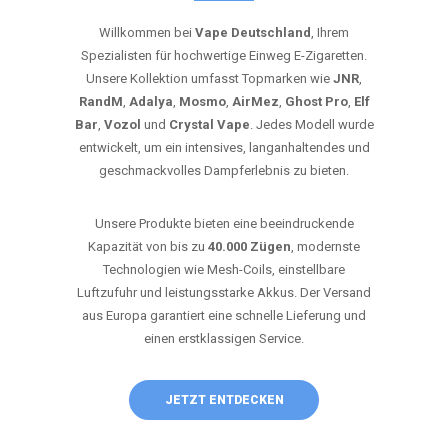
Willkommen bei
Vape Deutschland
, Ihrem
Spezialisten für hochwertige Einweg E-Zigaretten.
Unsere Kollektion umfasst Topmarken wie
JNR
,
RandM
,
Adalya
,
Mosmo
,
AirMez
,
Ghost Pro
,
Elf
Bar
,
Vozol
und
Crystal Vape
. Jedes Modell wurde
entwickelt, um ein intensives, langanhaltendes und
geschmackvolles Dampferlebnis zu bieten.
Unsere Produkte bieten eine beeindruckende
Kapazität von bis zu
40.000 Zügen
, modernste
Technologien wie Mesh-Coils, einstellbare
Luftzufuhr und leistungsstarke Akkus. Der Versand
aus Europa garantiert eine schnelle Lieferung und
einen erstklassigen Service.
JETZT ENTDECKEN