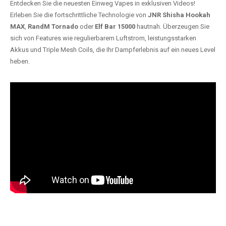
Entdecken Sie die neuesten Einweg Vapes in exklusiven Videos!
Erleben Sie die fortschrittliche Technologie von
JNR Shisha Hookah
MAX
,
RandM Tornado
oder
Elf Bar 15000
hautnah. Überzeugen Sie
sich von Features wie regulierbarem Luftstrom, leistungsstarken
Akkus und Triple Mesh Coils, die Ihr Dampferlebnis auf ein neues Level
heben.