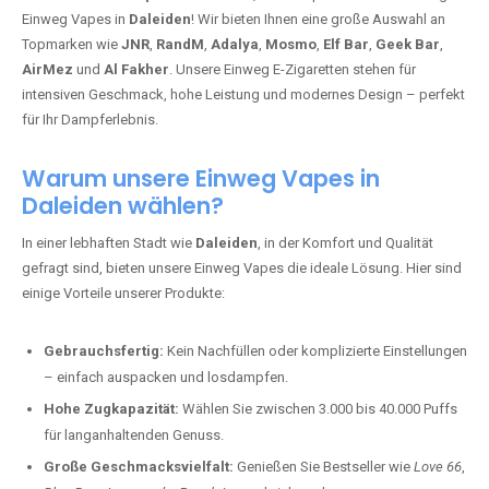
Einweg Vapes in
Daleiden
! Wir bieten Ihnen eine große Auswahl an
Topmarken wie
JNR
,
RandM
,
Adalya
,
Mosmo
,
Elf Bar
,
Geek Bar
,
AirMez
und
Al Fakher
. Unsere Einweg E-Zigaretten stehen für
intensiven Geschmack, hohe Leistung und modernes Design – perfekt
für Ihr Dampferlebnis.
Warum unsere Einweg Vapes in
Daleiden wählen?
In einer lebhaften Stadt wie
Daleiden
, in der Komfort und Qualität
gefragt sind, bieten unsere Einweg Vapes die ideale Lösung. Hier sind
einige Vorteile unserer Produkte:
Gebrauchsfertig:
Kein Nachfüllen oder komplizierte Einstellungen
– einfach auspacken und losdampfen.
Hohe Zugkapazität:
Wählen Sie zwischen 3.000 bis 40.000 Puffs
für langanhaltenden Genuss.
Große Geschmacksvielfalt:
Genießen Sie Bestseller wie
Love 66
,