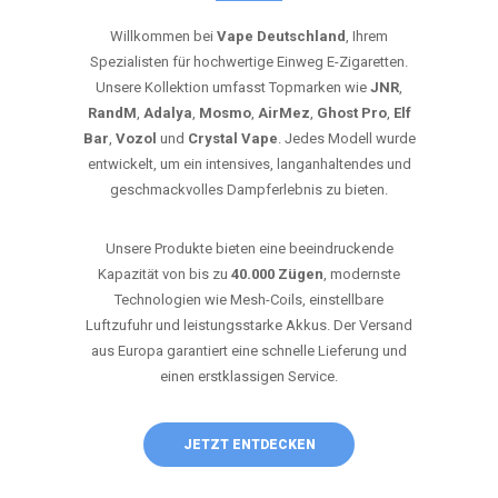
Willkommen bei
Vape Deutschland
, Ihrem
Spezialisten für hochwertige Einweg E-Zigaretten.
Unsere Kollektion umfasst Topmarken wie
JNR
,
RandM
,
Adalya
,
Mosmo
,
AirMez
,
Ghost Pro
,
Elf
Bar
,
Vozol
und
Crystal Vape
. Jedes Modell wurde
entwickelt, um ein intensives, langanhaltendes und
geschmackvolles Dampferlebnis zu bieten.
Unsere Produkte bieten eine beeindruckende
Kapazität von bis zu
40.000 Zügen
, modernste
Technologien wie Mesh-Coils, einstellbare
Luftzufuhr und leistungsstarke Akkus. Der Versand
aus Europa garantiert eine schnelle Lieferung und
einen erstklassigen Service.
JETZT ENTDECKEN