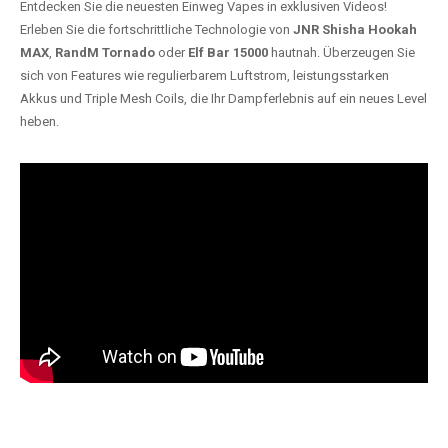
Entdecken Sie die neuesten Einweg Vapes in exklusiven Videos!
Erleben Sie die fortschrittliche Technologie von
JNR Shisha Hookah
MAX
,
RandM Tornado
oder
Elf Bar 15000
hautnah. Überzeugen Sie
sich von Features wie regulierbarem Luftstrom, leistungsstarken
Akkus und Triple Mesh Coils, die Ihr Dampferlebnis auf ein neues Level
heben.