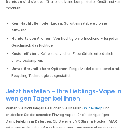
Daleiden
sind sie ideal für alle, die keine komplizierten Geräte nutzen
möchten:
Kein Nachfüllen oder Laden:
Sofort einsatzbereit, ohne
Aufwand.
Hunderte von Aromen:
Von fruchtig bis erfrischend – für jeden
Geschmack das Richtige.
Kosteneffizient:
Keine zusätzlichen Zubehörteile erforderlich,
direkt losdampfen.
Umweltfreundlichere Optionen:
Einige Modelle sind bereits mit
Recycling-Technologie ausgestattet.
Jetzt bestellen – Ihre Lieblings-Vape in
wenigen Tagen bei Ihnen!
Warten Sie nicht länger! Besuchen Sie unseren
Online-Shop
und
entdecken Sie die neuesten Einweg Vapes für ein einzigartiges
Dampferlebnis in
Daleiden
. Ob Sie eine
JNR Shisha Hookah MAX
oder eine praktische
Elf Bar
bevorzugen – wir haben alles, was Sie