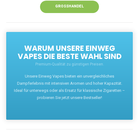
GROSSHANDEL
WARUM UNSERE EINWEG
VAPES DIE BESTE WAHL SIND
Premium-Qualität zu günstigen Preisen.
Unsere Einweg Vapes bieten ein unvergleichliches
Dampferlebnis mit intensiven Aromen und hoher Kapazität.
Ideal für unterwegs oder als Ersatz für klassische Zigaretten –
probieren Sie jetzt unsere Bestseller!