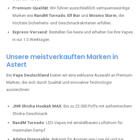
Premium-Qualität:
Wir führen ausschließlich vertrauenswürdige
Marken wie
RandM Tornado
,
Elf Bar
und
Mosmo Storm
, die
höchste Sicherheits- und Geschmackskriterien erfüllen.
Express-Versand:
Bestellen Sie heute und erhalten Sie Ihre Vapes
in nur 1-3 Werktagen.
Unsere meistverkauften Marken in
Astert
Bei
Vape Deutschland
bieten wir eine exklusive Auswahl an Premium-
Marken, die sich durch Qualität und innovative Technologie
auszeichnen:
JNR Shisha Hookah MAX:
Bis zu 22.000 Puffs mit authentischem
Shisha-Geschmack.
RandM Tornado:
LED-Vapes mit einstellbarem Luftstrom für
maximalen Dampf.
Adalya Disposable:
Bekannt für Aromen wie
Love 66
und
Ice