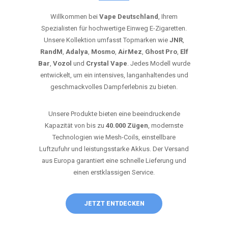
Willkommen bei
Vape Deutschland
, Ihrem
Spezialisten für hochwertige Einweg E-Zigaretten.
Unsere Kollektion umfasst Topmarken wie
JNR
,
RandM
,
Adalya
,
Mosmo
,
AirMez
,
Ghost Pro
,
Elf
Bar
,
Vozol
und
Crystal Vape
. Jedes Modell wurde
entwickelt, um ein intensives, langanhaltendes und
geschmackvolles Dampferlebnis zu bieten.
Unsere Produkte bieten eine beeindruckende
Kapazität von bis zu
40.000 Zügen
, modernste
Technologien wie Mesh-Coils, einstellbare
Luftzufuhr und leistungsstarke Akkus. Der Versand
aus Europa garantiert eine schnelle Lieferung und
einen erstklassigen Service.
JETZT ENTDECKEN