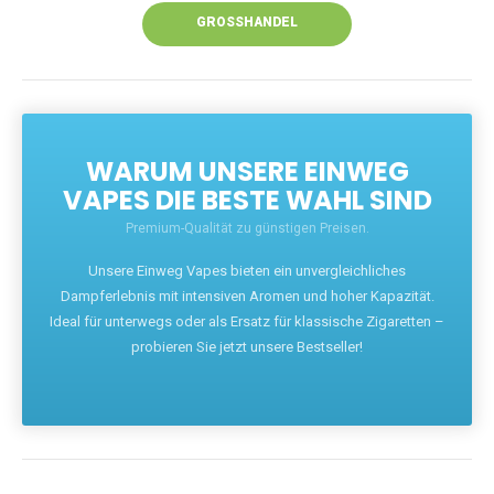
GROSSHANDEL
WARUM UNSERE EINWEG
VAPES DIE BESTE WAHL SIND
Premium-Qualität zu günstigen Preisen.
Unsere Einweg Vapes bieten ein unvergleichliches
Dampferlebnis mit intensiven Aromen und hoher Kapazität.
Ideal für unterwegs oder als Ersatz für klassische Zigaretten –
probieren Sie jetzt unsere Bestseller!