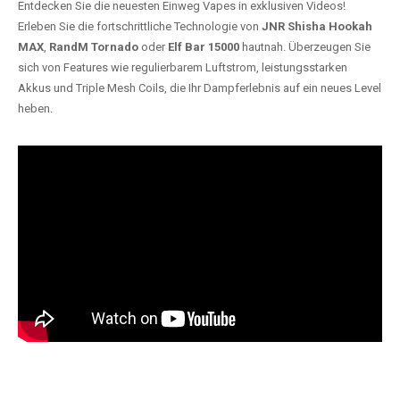
Entdecken Sie die neuesten Einweg Vapes in exklusiven Videos!
Erleben Sie die fortschrittliche Technologie von
JNR Shisha Hookah
MAX
,
RandM Tornado
oder
Elf Bar 15000
hautnah. Überzeugen Sie
sich von Features wie regulierbarem Luftstrom, leistungsstarken
Akkus und Triple Mesh Coils, die Ihr Dampferlebnis auf ein neues Level
heben.