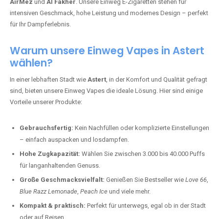
AirMez
und
Al Fakher
. Unsere Einweg E-Zigaretten stehen für
intensiven Geschmack, hohe Leistung und modernes Design – perfekt
für Ihr Dampferlebnis.
Warum unsere Einweg Vapes in Astert
wählen?
In einer lebhaften Stadt wie
Astert
, in der Komfort und Qualität gefragt
sind, bieten unsere Einweg Vapes die ideale Lösung. Hier sind einige
Vorteile unserer Produkte:
Gebrauchsfertig:
Kein Nachfüllen oder komplizierte Einstellungen
– einfach auspacken und losdampfen.
Hohe Zugkapazität:
Wählen Sie zwischen 3.000 bis 40.000 Puffs
für langanhaltenden Genuss.
Große Geschmacksvielfalt:
Genießen Sie Bestseller wie
Love 66
,
Blue Razz Lemonade
,
Peach Ice
und viele mehr.
Kompakt & praktisch:
Perfekt für unterwegs, egal ob in der Stadt
oder auf Reisen.