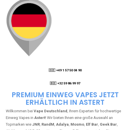
🇩🇪 +49 1 57 50 04 90
05
🇧🇪 +32 59 86 99 97
PREMIUM EINWEG VAPES JETZT
ERHÄLTLICH IN ASTERT
Willkommen bei
Vape Deutschland
, Ihrem Experten für hochwertige
Einweg Vapes in
Astert
! Wir bieten Ihnen eine große Auswahl an
Topmarken wie
JNR
,
RandM
,
Adalya
,
Mosmo
,
Elf Bar
,
Geek Bar
,