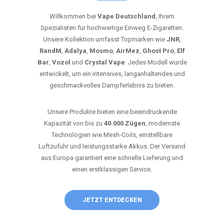
Willkommen bei
Vape Deutschland
, Ihrem
Spezialisten für hochwertige Einweg E-Zigaretten.
Unsere Kollektion umfasst Topmarken wie
JNR
,
RandM
,
Adalya
,
Mosmo
,
AirMez
,
Ghost Pro
,
Elf
Bar
,
Vozol
und
Crystal Vape
. Jedes Modell wurde
entwickelt, um ein intensives, langanhaltendes und
geschmackvolles Dampferlebnis zu bieten.
Unsere Produkte bieten eine beeindruckende
Kapazität von bis zu
40.000 Zügen
, modernste
Technologien wie Mesh-Coils, einstellbare
Luftzufuhr und leistungsstarke Akkus. Der Versand
aus Europa garantiert eine schnelle Lieferung und
einen erstklassigen Service.
JETZT ENTDECKEN