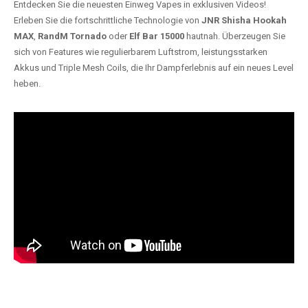
Entdecken Sie die neuesten Einweg Vapes in exklusiven Videos!
Erleben Sie die fortschrittliche Technologie von
JNR Shisha Hookah
MAX
,
RandM Tornado
oder
Elf Bar 15000
hautnah. Überzeugen Sie
sich von Features wie regulierbarem Luftstrom, leistungsstarken
Akkus und Triple Mesh Coils, die Ihr Dampferlebnis auf ein neues Level
heben.