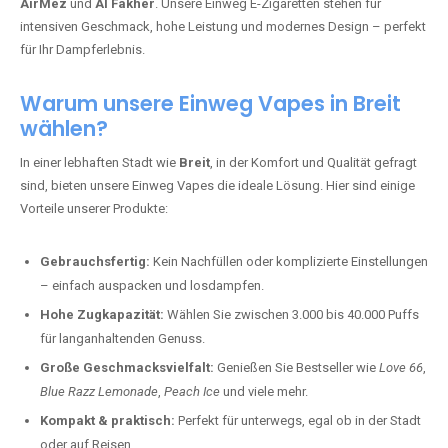
AirMez
und
Al Fakher
. Unsere Einweg E-Zigaretten stehen für
intensiven Geschmack, hohe Leistung und modernes Design – perfekt
für Ihr Dampferlebnis.
Warum unsere Einweg Vapes in Breit
wählen?
In einer lebhaften Stadt wie
Breit
, in der Komfort und Qualität gefragt
sind, bieten unsere Einweg Vapes die ideale Lösung. Hier sind einige
Vorteile unserer Produkte:
Gebrauchsfertig:
Kein Nachfüllen oder komplizierte Einstellungen
– einfach auspacken und losdampfen.
Hohe Zugkapazität:
Wählen Sie zwischen 3.000 bis 40.000 Puffs
für langanhaltenden Genuss.
Große Geschmacksvielfalt:
Genießen Sie Bestseller wie
Love 66
,
Blue Razz Lemonade
,
Peach Ice
und viele mehr.
Kompakt & praktisch:
Perfekt für unterwegs, egal ob in der Stadt
oder auf Reisen.