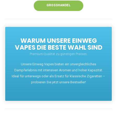
GROSSHANDEL
WARUM UNSERE EINWEG
VAPES DIE BESTE WAHL SIND
Premium-Qualität zu günstigen Preisen.
Unsere Einweg Vapes bieten ein unvergleichliches
Dampferlebnis mit intensiven Aromen und hoher Kapazität.
Ideal für unterwegs oder als Ersatz für klassische Zigaretten –
probieren Sie jetzt unsere Bestseller!