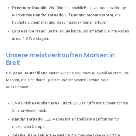
Premium-Qualität:
Wir führen ausschließlich vertrauenswürdige
Marken wie
RandM Tornado
,
Elf Bar
und
Mosmo Storm
, die
höchste Sicherheits- und Geschmackskriterien erfüllen.
Express-Versand:
Bestellen Sie heute und erhalten Sie Ihre Vapes
in nur 1-3 Werktagen.
Unsere meistverkauften Marken in
Breit
Bei
Vape Deutschland
bieten wir eine exklusive Auswahl an Premium-
Marken, die sich durch Qualität und innovative Technologie
auszeichnen:
JNR Shisha Hookah MAX:
Bis zu 22.000 Puffs mit authentischem
Shisha-Geschmack.
RandM Tornado:
LED-Vapes mit einstellbarem Luftstrom für
maximalen Dampf.
Adalya Disposable:
Bekannt für Aromen wie
Love 66
und
Ice